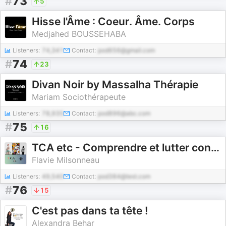
#
73
5
Hisse l'Âme : Coeur. Âme. Corps
Medjahed BOUSSEHABA
Listeners:
74,341
Contact:
pod656@gmail.com
#
74
23
Divan Noir by Massalha Thérapie
Mariam Sociothérapeute
Listeners:
78,935
Contact:
pod896@abc.com
#
75
16
TCA etc - Comprendre et lutter contre les troubles alimentaires
Flavie Milsonneau
Listeners:
49,540
Contact:
pod384@test.com
#
76
15
C'est pas dans ta tête !
Alexandra Behar