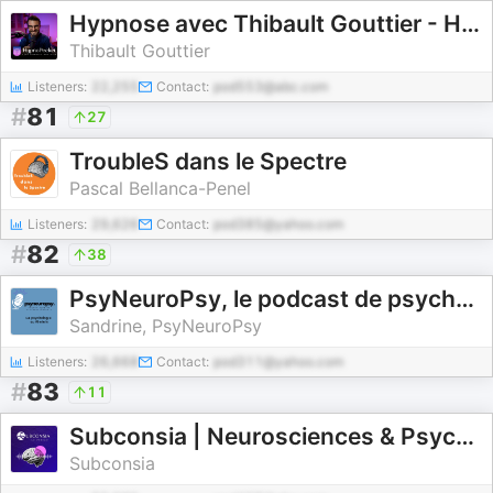
Hypnose avec Thibault Gouttier - HypnoPocket
Thibault Gouttier
Listeners:
22,255
Contact:
pod553@abc.com
#
81
27
TroubleS dans le Spectre
Pascal Bellanca-Penel
Listeners:
29,626
Contact:
pod385@yahoo.com
#
82
38
PsyNeuroPsy, le podcast de psychoéducation pour les femmes et pour les hommes qui aiment les femmes
Sandrine, PsyNeuroPsy
Listeners:
26,668
Contact:
pod311@yahoo.com
#
83
11
Subconsia | Neurosciences & Psychologie
Subconsia