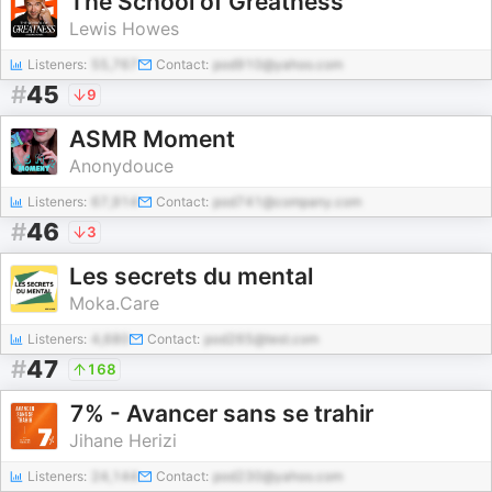
The School of Greatness
Lewis Howes
Listeners:
55,767
Contact:
pod910@yahoo.com
#
45
9
ASMR Moment
Anonydouce
Listeners:
67,914
Contact:
pod741@company.com
#
46
3
Les secrets du mental
Moka.Care
Listeners:
4,680
Contact:
pod265@test.com
#
47
168
7% - Avancer sans se trahir
Jihane Herizi
Listeners:
24,144
Contact:
pod230@yahoo.com