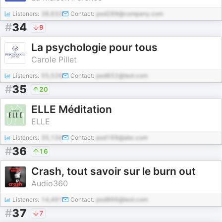
Listeners:
38,633
Contact:
pod289@company.com
#
34
9
La psychologie pour tous
Carole Pillet
Listeners:
55,526
Contact:
pod652@test.com
#
35
20
ELLE Méditation
ELLE
Listeners:
35,134
Contact:
pod169@abc.com
#
36
16
Crash, tout savoir sur le burn out
Audio360
Listeners:
14,491
Contact:
pod866@test.com
#
37
7