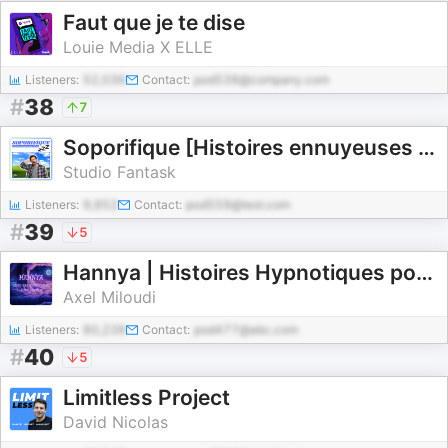
Faut que je te dise
Louie Media X ELLE
Listeners:
52,036
Contact:
pod539@company.com
#
38
7
Soporifique [Histoires ennuyeuses pour dormir]
Studio Fantask
Listeners:
9,952
Contact:
pod559@test.com
#
39
5
Hannya | Histoires Hypnotiques pour Dormir
Axel Miloudi
Listeners:
80,238
Contact:
pod477@abc.com
#
40
5
Limitless Project
David Nicolas