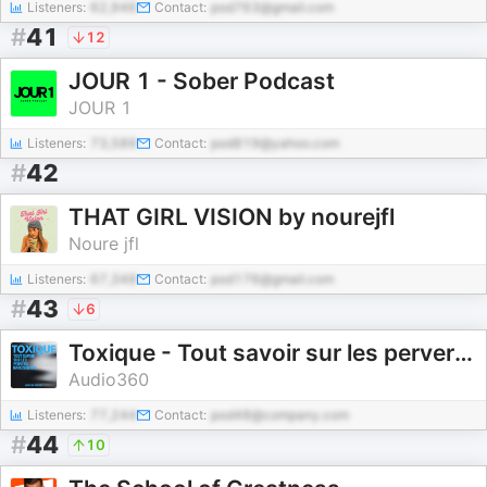
Listeners:
62,946
Contact:
pod763@gmail.com
#
41
12
JOUR 1 - Sober Podcast
JOUR 1
Listeners:
73,589
Contact:
pod819@yahoo.com
#
42
THAT GIRL VISION by nourejfl
Noure jfl
Listeners:
67,348
Contact:
pod176@gmail.com
#
43
6
Toxique - Tout savoir sur les pervers narcissiques
Audio360
Listeners:
77,244
Contact:
pod48@company.com
#
44
10