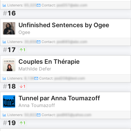
Listeners:
65,325
Contact:
pod357@abc.com
#
16
Unfinished Sentences by Ogee
Ogee
Listeners:
30,659
Contact:
pod685@abc.com
#
17
1
Couples En Thérapie
Mathilde Defer
Listeners:
8,136
Contact:
pod208@test.com
#
18
1
Tunnel par Anna Toumazoff
Anna Toumazoff
Listeners:
50,922
Contact:
pod965@yahoo.com
#
19
1