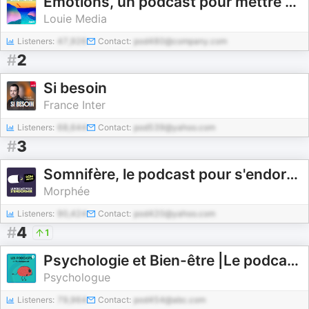
Émotions, un podcast pour mettre des mots sur vos émotions, présenté par Marie Misset
Louie Media
Listeners:
47,926
Contact:
pod480@company.com
#
2
Si besoin
France Inter
Listeners:
68,644
Contact:
pod539@yahoo.com
#
3
Somnifère, le podcast pour s'endormir
Morphée
Listeners:
90,424
Contact:
pod420@yahoo.com
#
4
1
Psychologie et Bien-être |Le podcast de Psychologue.net
Psychologue
Listeners:
79,964
Contact:
pod454@abc.com