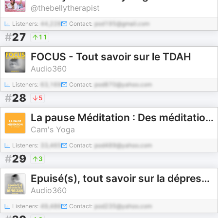
@thebellytherapist
Listeners:
44,228
Contact:
pod195@gmail.com
#
27
11
FOCUS - Tout savoir sur le TDAH
Audio360
Listeners:
63,169
Contact:
pod870@yahoo.com
#
28
5
La pause Méditation : Des méditations courtes et adaptées à chaque instant de la journée 🧘‍♀️
Cam's Yoga
Listeners:
33,465
Contact:
pod489@yahoo.com
#
29
3
Epuisé(s), tout savoir sur la dépression
Audio360
Listeners:
49,486
Contact:
pod235@yahoo.com