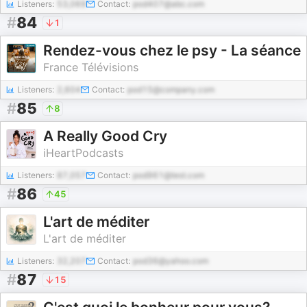
Listeners:
53,069
Contact:
pod407@abc.com
#
84
1
Rendez-vous chez le psy - La séance
France Télévisions
Listeners:
2,604
Contact:
pod15@company.com
#
85
8
A Really Good Cry
iHeartPodcasts
Listeners:
87,057
Contact:
pod961@test.com
#
86
45
L'art de méditer
L'art de méditer
Listeners:
32,207
Contact:
pod36@yahoo.com
#
87
15