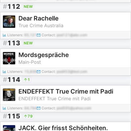
#
112
NEW
Dear Rachelle
True Crime Australia
Listeners:
65,121
Contact:
pod121@abc.com
#
113
NEW
Mordsgespräche
Main-Post
Listeners:
15,839
Contact:
pod453@test.com
#
114
1
ENDEFFEKT True Crime mit Padi
ENDEFFEKT True Crime mit Padi
Listeners:
64,794
Contact:
pod595@yahoo.com
#
115
79
JACK. Gier frisst Schönheiten.