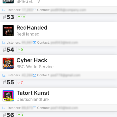
SPIEGEL TV
Listeners:
17,263
Contact:
pod906@company.com
#
53
12
RedHanded
RedHanded
Listeners:
95,987
Contact:
pod563@test.com
#
54
9
Cyber Hack
BBC World Service
Listeners:
42,264
Contact:
pod778@gmail.com
#
55
7
Tatort Kunst
Deutschlandfunk
Listeners:
89,673
Contact:
pod140@test.com
#
56
3