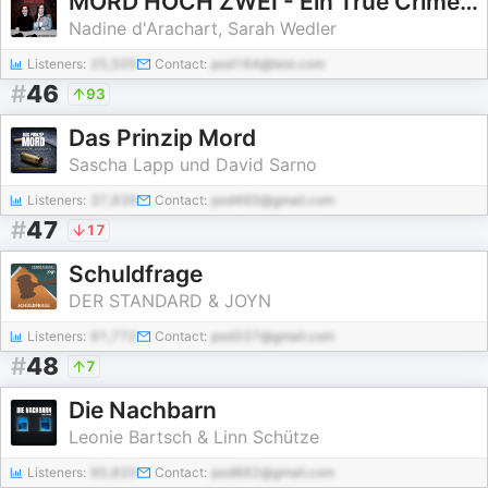
MORD HOCH ZWEI - Ein True Crime Podcast
Nadine d'Arachart, Sarah Wedler
Listeners:
25,505
Contact:
pod164@test.com
#
46
93
Das Prinzip Mord
Sascha Lapp und David Sarno
Listeners:
37,939
Contact:
pod460@gmail.com
#
47
17
Schuldfrage
DER STANDARD & JOYN
Listeners:
91,772
Contact:
pod337@gmail.com
#
48
7
Die Nachbarn
Leonie Bartsch & Linn Schütze
Listeners:
95,820
Contact:
pod882@gmail.com