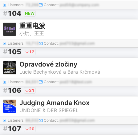
Listeners:
72,266
Contact:
pod56@company.com
#
104
NEW
重重电波
小烘、王王
Listeners:
10,713
Contact:
pod703@gmail.com
#
105
12
Opravdové zločiny
Lucie Bechynková a Bára Krčmová
Listeners:
84,551
Contact:
pod318@test.com
#
106
21
Judging Amanda Knox
UNDONE & DER SPIEGEL
Listeners:
86,032
Contact:
pod659@gmail.com
#
107
20