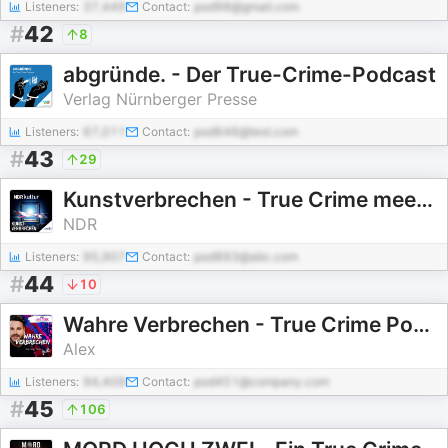
Listeners:
37,449
Contact:
pod98@gmail.com
#
42
8
abgründe. - Der True-Crime-Podcast
Verlag Nürnberger Presse
Listeners:
67,011
Contact:
pod646@test.com
#
43
29
Kunstverbrechen - True Crime meets Kultur
NDR
Listeners:
95,907
Contact:
pod893@abc.com
#
44
10
Wahre Verbrechen - True Crime Podcast
Alex
Listeners:
94,409
Contact:
pod451@company.com
#
45
106