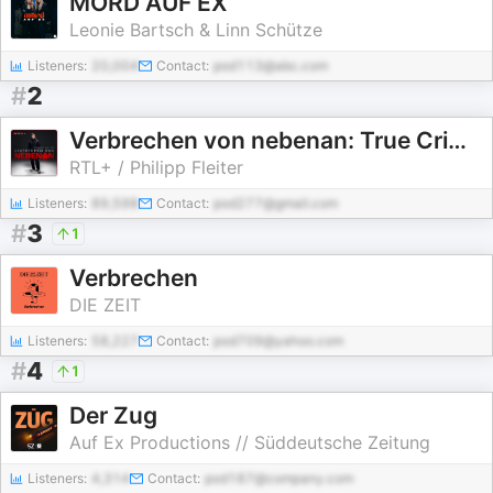
MORD AUF EX
Leonie Bartsch & Linn Schütze
Listeners:
20,004
Contact:
pod113@abc.com
#
2
Verbrechen von nebenan: True Crime aus der Nachbarschaft
RTL+ / Philipp Fleiter
Listeners:
89,598
Contact:
pod277@gmail.com
#
3
1
Verbrechen
DIE ZEIT
Listeners:
58,227
Contact:
pod709@yahoo.com
#
4
1
Der Zug
Auf Ex Productions // Süddeutsche Zeitung
Listeners:
4,314
Contact:
pod187@company.com