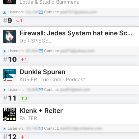
Lottie & Studio Bummens
Listeners:
23,134
Contact:
pod707@yahoo.com
#
9
1
Firewall: Jedes System hat eine Schwachstelle
DER SPIEGEL
Listeners:
45,493
Contact:
pod75@yahoo.com
#
10
1
Dunkle Spuren
KURIER True Crime Podcast
Listeners:
18,988
Contact:
pod95@test.com
#
11
3
Klenk + Reiter
FALTER
Listeners:
20,162
Contact:
pod322@company.com
#
12
1