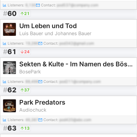
Listeners:
6,130
Contact:
pod537@company.com
#
60
21
Um Leben und Tod
Luis Bauer und Johannes Bauer
Listeners:
19,286
Contact:
pod342@gmail.com
#
61
24
Sekten & Kulte - Im Namen des Bösen
BosePark
Listeners:
88,498
Contact:
pod211@company.com
#
62
37
Park Predators
Audiochuck
Listeners:
46,387
Contact:
pod420@abc.com
#
63
13