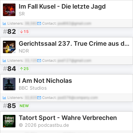
Im Fall Kusel - Die letzte Jagd
SR
Listeners:
38,582
Contact:
pod662@gmail.com
#
82
15
Gerichtssaal 237. True Crime aus dem Strafgericht
NDR
Listeners:
33,125
Contact:
pod127@gmail.com
#
84
25
I Am Not Nicholas
BBC Studios
Listeners:
32,625
Contact:
pod376@company.com
#
85
NEW
Tatort Sport - Wahre Verbrechen
© 2026 podcastbu.de