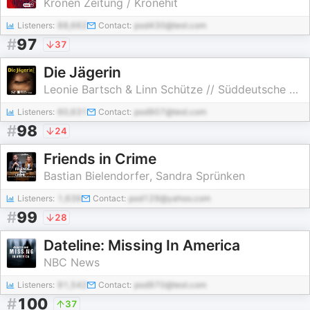
Kronen Zeitung / Kronehit
Listeners:
88,662
Contact:
pod430@test.com
#
97
37
Die Jägerin
Leonie Bartsch & Linn Schütze // Süddeutsche Zeitung
Listeners:
60,631
Contact:
pod907@test.com
#
98
24
Friends in Crime
Bastian Bielendorfer, Sandra Sprünken
Listeners:
1,639
Contact:
pod129@yahoo.com
#
99
28
Dateline: Missing In America
NBC News
Listeners:
91,542
Contact:
pod970@test.com
#
100
37