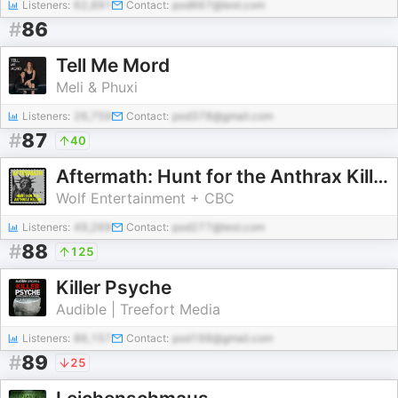
Listeners:
62,891
Contact:
pod667@test.com
#
86
Tell Me Mord
Meli & Phuxi
Listeners:
26,759
Contact:
pod378@gmail.com
#
87
40
Aftermath: Hunt for the Anthrax Killer
Wolf Entertainment + CBC
Listeners:
49,269
Contact:
pod277@test.com
#
88
125
Killer Psyche
Audible | Treefort Media
Listeners:
86,157
Contact:
pod198@gmail.com
#
89
25