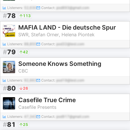
Listeners:
52,630
Contact:
pod893@gmail.com
#
78
113
MAFIA LAND - Die deutsche Spur
SWR, Stefan Orner, Helena Piontek
Listeners:
88,855
Contact:
pod32@test.com
#
79
42
Someone Knows Something
CBC
Listeners:
92,663
Contact:
pod19@test.com
#
80
26
Casefile True Crime
Casefile Presents
Listeners:
47,343
Contact:
pod917@gmail.com
#
81
25