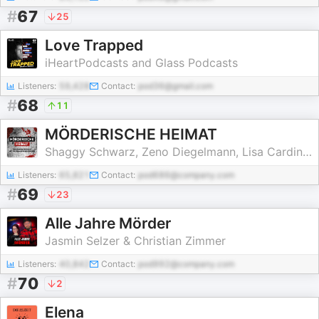
#
67
25
Love Trapped
iHeartPodcasts and Glass Podcasts
Listeners:
59,428
Contact:
pod36@gmail.com
#
68
11
MÖRDERISCHE HEIMAT
Shaggy Schwarz, Zeno Diegelmann, Lisa Cardinale
Listeners:
65,821
Contact:
pod686@company.com
#
69
23
Alle Jahre Mörder
Jasmin Selzer & Christian Zimmer
Listeners:
40,842
Contact:
pod992@company.com
#
70
2
Elena