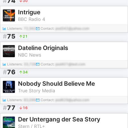
#
74
30
Intrigue
BBC Radio 4
Listeners:
72,562
Contact:
pod342@yahoo.com
#
75
21
Dateline Originals
NBC News
Listeners:
33,728
Contact:
pod401@test.com
#
76
34
Nobody Should Believe Me
True Story Media
Listeners:
83,096
Contact:
pod629@yahoo.com
#
77
16
Der Untergang der Sea Story
Stern / RTL+