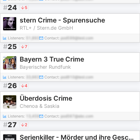
#
24
5
stern Crime - Spurensuche
RTL+ / Stern.de GmbH
Listeners:
51,893
Contact:
pod599@test.com
#
25
7
Bayern 3 True Crime
Bayerischer Rundfunk
Listeners:
33,663
Contact:
pod910@test.com
#
26
4
Überdosis Crime
Chenoa & Saskia
Listeners:
13,459
Contact:
pod567@abc.com
#
27
2
Serienkiller - Mörder und ihre Geschichten