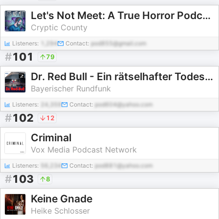
Let's Not Meet: A True Horror Podcast
Cryptic County
Listeners:
1,294
Contact:
pod855@gmail.com
#
101
79
Dr. Red Bull - Ein rätselhafter Todesfall und die dunkle Seite des Spitzensports
Bayerischer Rundfunk
Listeners:
24,359
Contact:
pod604@yahoo.com
#
102
12
Criminal
Vox Media Podcast Network
Listeners:
56,234
Contact:
pod881@yahoo.com
#
103
8
Keine Gnade
Heike Schlosser