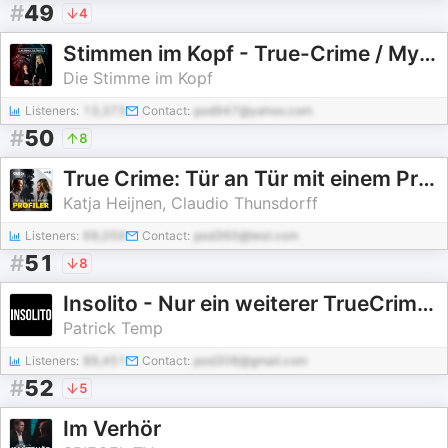
#
49
4
Stimmen im Kopf - True-Crime / Mystery Podcast
Die Stimme im Kopf
Listeners:
13,373
Contact:
pod947@yahoo.com
#
50
8
True Crime: Tür an Tür mit einem Profiler
Katja Heijnen, Claudio Thunsdorff
Listeners:
69,059
Contact:
pod360@test.com
#
51
8
Insolito - Nur ein weiterer TrueCrime-Podcast
Patrick Temp
Listeners:
89,451
Contact:
pod308@gmail.com
#
52
5
Im Verhör