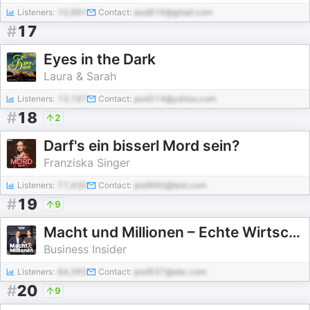
Listeners:
10,981
Contact:
pod816@gmail.com
#
17
Eyes in the Dark
Laura & Sarah
Listeners:
13,197
Contact:
pod314@yahoo.com
#
18
2
Darf's ein bisserl Mord sein?
Franziska Singer
Listeners:
77,430
Contact:
pod960@test.com
#
19
9
Macht und Millionen – Echte Wirtschaftskrimis
Business Insider
Listeners:
84,365
Contact:
pod937@abc.com
#
20
9