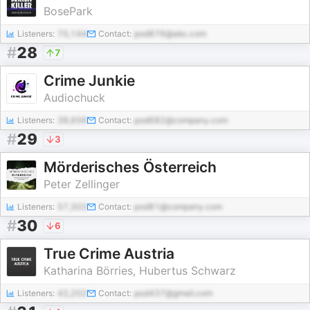
BosePark
Listeners:
70,144
Contact:
pod876@abc.com
#
28
7
Crime Junkie
Audiochuck
Listeners:
38,656
Contact:
pod682@company.com
#
29
3
Mörderisches Österreich
Peter Zellinger
Listeners:
57,302
Contact:
pod81@company.com
#
30
6
True Crime Austria
Katharina Börries, Hubertus Schwarz
Listeners:
42,202
Contact:
pod437@gmail.com