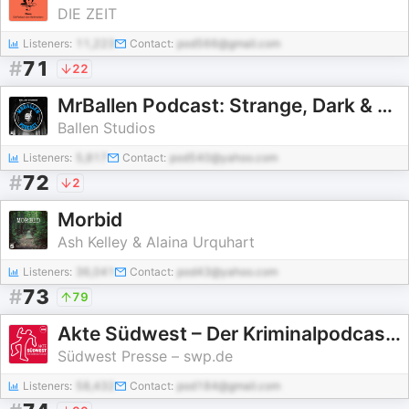
DIE ZEIT
Listeners:
11,223
Contact:
pod566@gmail.com
#
71
22
MrBallen Podcast: Strange, Dark & Mysterious Stories
Ballen Studios
Listeners:
5,817
Contact:
pod540@yahoo.com
#
72
2
Morbid
Ash Kelley & Alaina Urquhart
Listeners:
36,041
Contact:
pod43@yahoo.com
#
73
79
Akte Südwest – Der Kriminalpodcast der Südwest Presse
Südwest Presse – swp.de
Listeners:
58,432
Contact:
pod184@gmail.com