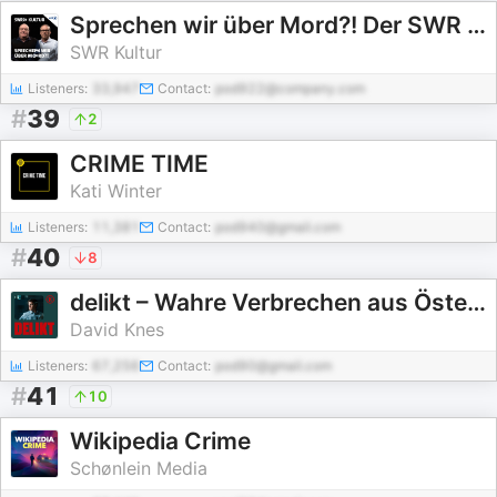
Sprechen wir über Mord?! Der SWR Kultur True Crime Podcast
SWR Kultur
Listeners:
33,947
Contact:
pod922@company.com
#
39
2
CRIME TIME
Kati Winter
Listeners:
11,381
Contact:
pod940@gmail.com
#
40
8
delikt – Wahre Verbrechen aus Österreichs Süden
David Knes
Listeners:
67,256
Contact:
pod90@gmail.com
#
41
10
Wikipedia Crime
Schønlein Media