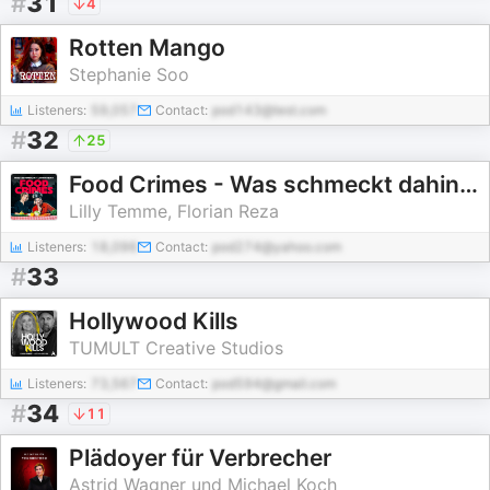
#
31
4
Rotten Mango
Stephanie Soo
Listeners:
59,057
Contact:
pod143@test.com
#
32
25
Food Crimes - Was schmeckt dahinter?
Lilly Temme, Florian Reza
Listeners:
18,096
Contact:
pod274@yahoo.com
#
33
Hollywood Kills
TUMULT Creative Studios
Listeners:
73,567
Contact:
pod594@gmail.com
#
34
11
Plädoyer für Verbrecher
Astrid Wagner und Michael Koch