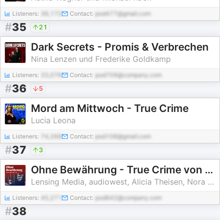
Listeners:
36,172
Contact:
pod477@gmail.com
#
35
21
Dark Secrets - Promis & Verbrechen
Nina Lenzen und Frederike Goldkamp
Listeners:
33,076
Contact:
pod709@company.com
#
36
5
Mord am Mittwoch - True Crime
Lucia Leona
Listeners:
74,268
Contact:
pod108@gmail.com
#
37
3
Ohne Bewährung - True Crime von hier
Lensing Media, audiowest, Alicia Theisen, Nora Varga, Martin von Braunschweig, Jörn Hartwich
Listeners:
45,271
Contact:
pod842@company.com
#
38