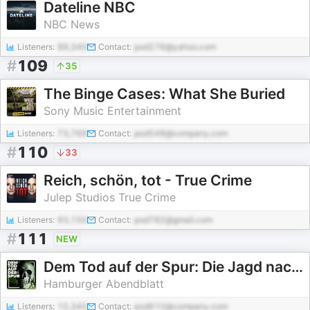
Dateline NBC
NBC News
Listeners:
89,340
Contact:
pod276@yahoo.com
#
109
35
The Binge Cases: What She Buried
Sony Music Entertainment
Listeners:
73,769
Contact:
pod548@company.com
#
110
33
Reich, schön, tot - True Crime
Julep Studios True Crime
Listeners:
93,150
Contact:
pod782@gmail.com
#
111
NEW
Dem Tod auf der Spur: Die Jagd nach dem Täter
Hamburger Abendblatt
Listeners:
10,345
Contact:
pod610@company.com