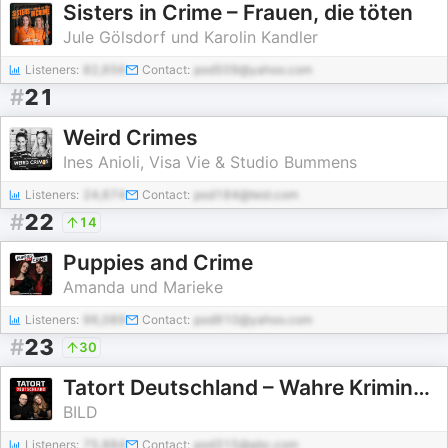
Sisters in Crime – Frauen, die töten
Jule Gölsdorf und Karolin Kandler
Listeners:
82,656
Contact:
pod509@yahoo.com
#
21
Weird Crimes
Ines Anioli, Visa Vie & Studio Bummens
Listeners:
24,674
Contact:
pod184@test.com
#
22
14
Puppies and Crime
Amanda und Marieke
Listeners:
96,089
Contact:
pod910@yahoo.com
#
23
30
Tatort Deutschland – Wahre Kriminalfälle und Verbrechen
BILD
Listeners:
75,884
Contact:
pod315@abc.com