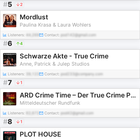
#
5
2
Mordlust
Paulina Krasa & Laura Wohlers
Listeners:
44,269
Contact:
pod142@gmail.com
#
6
4
Schwarze Akte - True Crime
Anne, Patrick & Julep Studios
Listeners:
39,123
Contact:
pod233@company.com
#
7
1
ARD Crime Time – Der True Crime Podcast
Mitteldeutscher Rundfunk
Listeners:
62,672
Contact:
pod42@gmail.com
#
8
1
PLOT HOUSE