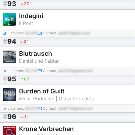
#
93
27
Indagini
Il Post
Listeners:
32,906
Contact:
pod423@abc.com
#
94
21
Blutrausch
Daniel und Fabian
Listeners:
43,728
Contact:
pod765@gmail.com
#
95
67
Burden of Guilt
iHeartPodcasts | Glass Podcasts
Listeners:
69,079
Contact:
pod874@gmail.com
#
96
1
Krone Verbrechen