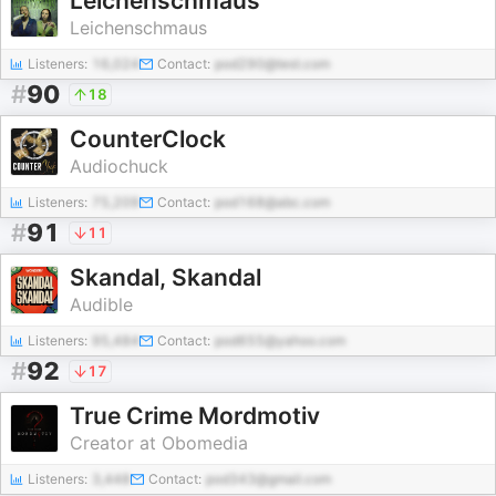
Leichenschmaus
Leichenschmaus
Listeners:
16,024
Contact:
pod290@test.com
#
90
18
CounterClock
Audiochuck
Listeners:
75,209
Contact:
pod168@abc.com
#
91
11
Skandal, Skandal
Audible
Listeners:
95,484
Contact:
pod655@yahoo.com
#
92
17
True Crime Mordmotiv
Creator at Obomedia
Listeners:
3,448
Contact:
pod343@gmail.com