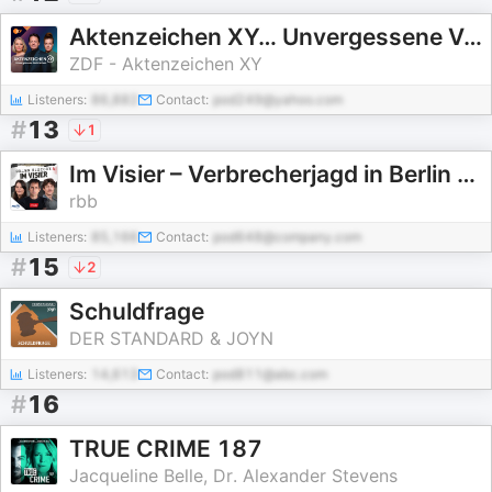
Aktenzeichen XY… Unvergessene Verbrechen
ZDF - Aktenzeichen XY
Listeners:
86,882
Contact:
pod249@yahoo.com
#
13
1
Im Visier – Verbrecherjagd in Berlin und Brandenburg
rbb
Listeners:
85,166
Contact:
pod648@company.com
#
15
2
Schuldfrage
DER STANDARD & JOYN
Listeners:
14,613
Contact:
pod811@abc.com
#
16
TRUE CRIME 187
Jacqueline Belle, Dr. Alexander Stevens