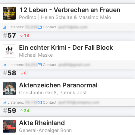
12 Leben - Verbrechen an Frauen
Podimo | Helen Schulte & Massimo Maio
Listeners:
55,938
Contact:
pod10@abc.com
#
57
18
Ein echter Krimi - Der Fall Block
Michael Maske
Listeners:
94,053
Contact:
pod69@gmail.com
#
58
6
Aktenzeichen Paranormal
Constantin Groß, Patrick Jost
Listeners:
59,136
Contact:
pod190@company.com
#
59
24
Akte Rheinland
General-Anzeiger Bonn