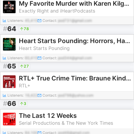
My Favorite Murder with Karen Kilgariff and Georgia Hardstark
Exactly Right and iHeartPodcasts
Listeners:
45,415
Contact:
pod731@gmail.com
#
64
78
Heart Starts Pounding: Horrors, Hauntings and Mysteries
Heart Starts Pounding
Listeners:
60,415
Contact:
pod344@gmail.com
#
65
27
RTL+ True Crime Time: Braune Kinderzimmer
RTL+
Listeners:
16,422
Contact:
pod798@yahoo.com
#
66
3
The Last 12 Weeks
Serial Productions & The New York Times
Listeners:
84,100
Contact:
pod48@gmail.com