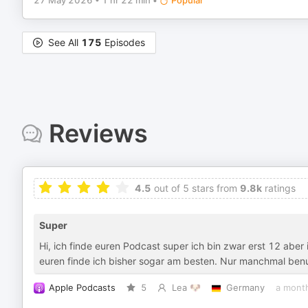
27 May 2026
•
1 hr 22 min
•
Popular
See All
175
Episodes
Reviews
4.5
out of 5 stars from
9.8k
ratings
Super
Hi, ich finde euren Podcast super ich bin zwar erst 12 aber
euren finde ich bisher sogar am besten. Nur manchmal benutz
Apple Podcasts
5
Lea 🐶
Germany
a mont