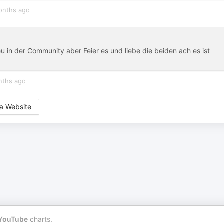
onths ago
eu in der Community aber Feier es und liebe die beiden ach es ist
nths ago
a Website
YouTube
charts.