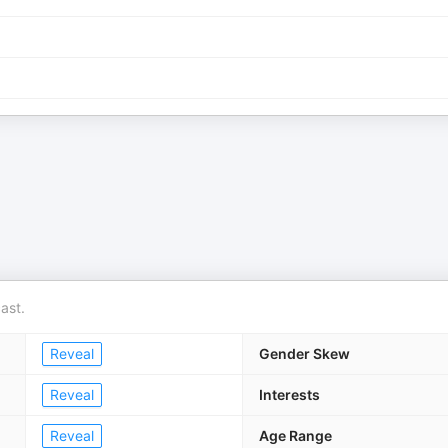
ast.
Reveal
Gender Skew
Reveal
Interests
Reveal
Age Range