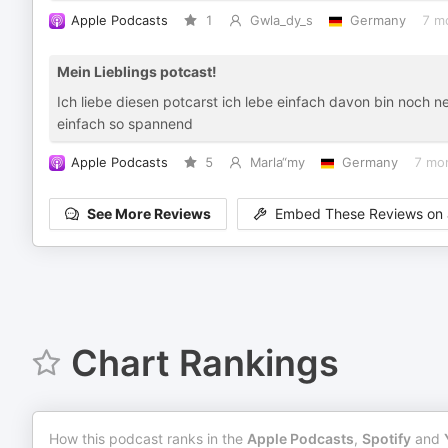
Apple Podcasts
1
Gwla_dy_s
Germany
7 m
Mein Lieblings potcast!
Ich liebe diesen potcarst ich lebe einfach davon bin noch n
einfach so spannend
Apple Podcasts
5
Marla“my
Germany
7 mo
See More Reviews
Embed These Reviews on 
Chart Rankings
How this podcast ranks in the
Apple Podcasts
,
Spotify
and