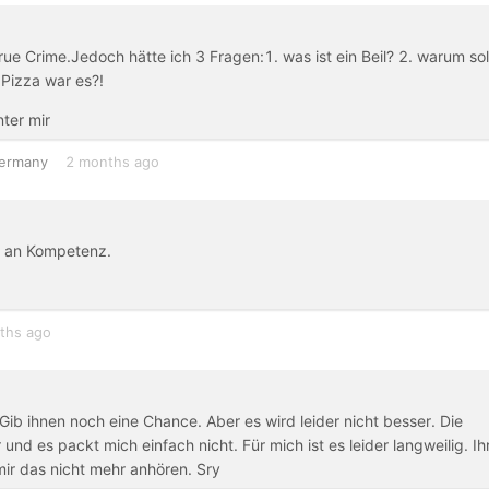
True Crime.Jedoch hätte ich 3 Fragen:1. was ist ein Beil? 2. warum sol
 Pizza war es?!
ter mir
ermany
2 months ago
nd an Kompetenz.
ths ago
Gib ihnen noch eine Chance. Aber es wird leider nicht besser. Die
 es packt mich einfach nicht. Für mich ist es leider langweilig. Ih
 mir das nicht mehr anhören. Sry