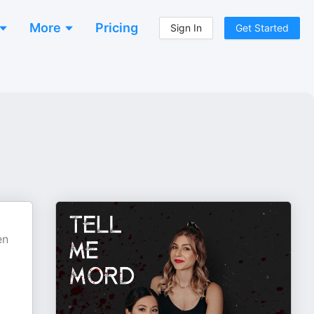
More
Pricing
Sign In
Get Started
en