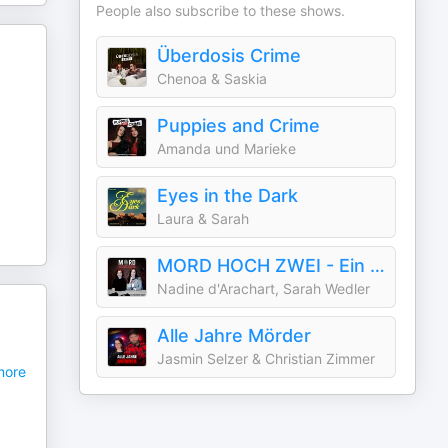
People also subscribe to these shows.
Überdosis Crime
Chenoa & Saskia
Puppies and Crime
Amanda und Marieke
Eyes in the Dark
Laura & Sarah
MORD HOCH ZWEI - Ein True Crime Podcast
Nadine d'Arachart, Sarah Wedler
Alle Jahre Mörder
Jasmin Selzer & Christian Zimmer
ore