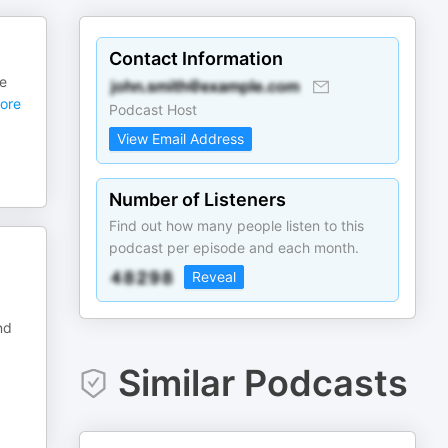
Contact Information
ne
ore
Podcast Host
View Email Address
Number of Listeners
Find out how many people listen to this
podcast per episode and each month.
Reveal
nd
Similar Podcasts