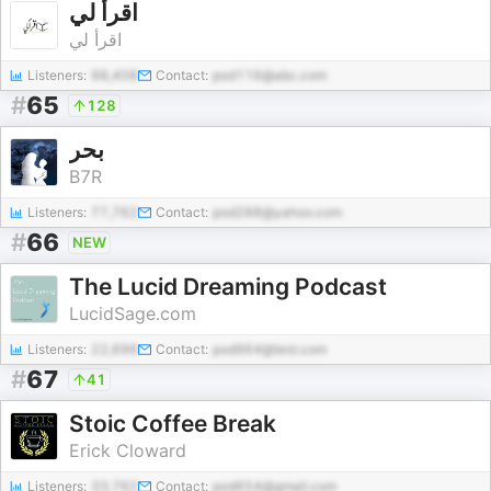
اقرأ لي
اقرأ لي
Listeners:
98,408
Contact:
pod116@abc.com
#
65
128
بحر
B7R
Listeners:
77,762
Contact:
pod288@yahoo.com
#
66
NEW
The Lucid Dreaming Podcast
LucidSage.com
Listeners:
22,696
Contact:
pod964@test.com
#
67
41
Stoic Coffee Break
Erick Cloward
Listeners:
33,762
Contact:
pod654@gmail.com