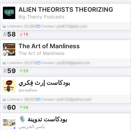
ALIEN THEORISTS THEORIZING
Big Theory Podcasts
Listeners:
62,883
Contact:
pod676@abc.com
#
58
18
The Art of Manliness
The Art of Manliness
Listeners:
40,576
Contact:
pod589@gmail.com
#
59
20
بودكاست إرث فِكري
𝓹𝓮𝓻𝓼𝓮𝓼𝓱𝓪𝓮
Listeners:
98,625
Contact:
pod132@yahoo.com
#
60
58
🎙 بودكاست تدوينة
ياسر الحزيمي