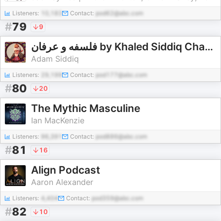
Listeners:
10,183
Contact:
pod62@abc.com
#
79
9
فلسفه و عرفان by Khaled Siddiq Charkhi
Adam Siddiq
Listeners:
29,199
Contact:
pod177@abc.com
#
80
20
The Mythic Masculine
Ian MacKenzie
Listeners:
96,391
Contact:
pod886@abc.com
#
81
16
Align Podcast
Aaron Alexander
Listeners:
4,404
Contact:
pod359@abc.com
#
82
10