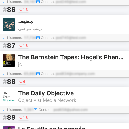
Listeners:
34,167
Contact:
pod246@test.com
#
86
13
محيط
زينب مرضي
Listeners:
17,734
Contact:
pod745@test.com
#
87
13
The Bernstein Tapes: Hegel's Phenomenology of Spirit
jc
Listeners:
65,683
Contact:
pod834@company.com
#
88
4
The Daily Objective
Objectivist Media Network
Listeners:
1,361
Contact:
pod658@yahoo.com
#
89
13