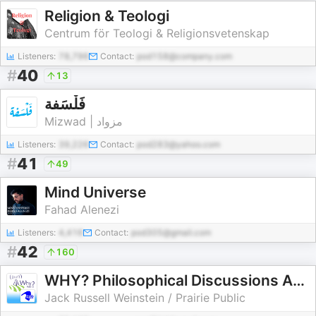
Religion & Teologi
Centrum för Teologi & Religionsvetenskap
Listeners:
78,796
Contact:
pod158@company.com
#
40
13
فَلْسَفة
Mizwad | مزواد
Listeners:
39,226
Contact:
pod283@yahoo.com
#
41
49
Mind Universe
Fahad Alenezi
Listeners:
4,416
Contact:
pod305@gmail.com
#
42
160
WHY? Philosophical Discussions About Everyday Life
Jack Russell Weinstein / Prairie Public