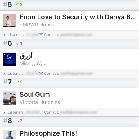
#
5
2
From Love to Security with Danya Babkair من الحب للأمان مع دانية بابكير
EMPWR House
Listeners:
11,356
Contact:
pod562@test.com
#
6
1
أزرق
Mics مايكس
Listeners:
33,618
Contact:
pod56@gmail.com
#
7
9
Soul Gum
Victoria Hutchins
Listeners:
28,436
Contact:
pod9@company.com
#
8
2
Philosophize This!