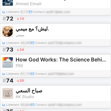
Ahmed Elmalt
Listeners:
8,174
Contact:
pod41@abc.com
#
72
10
ليش؟ مع ميمي.
ميمي
Listeners:
44,246
Contact:
pod735@company.com
#
73
24
How God Works: The Science Behind Spirituality
PRX
Listeners:
67,176
Contact:
pod708@test.com
#
74
20
صباح السعي
AK Studio
Listeners:
45,844
Contact:
pod414@company.com