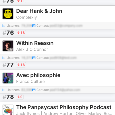
#
75
11
Dear Hank & John
Complexly
Listeners:
79,208
Contact:
pod22@company.com
#
76
18
Within Reason
Alex J O'Connor
Listeners:
16,373
Contact:
pod908@test.com
#
77
18
Avec philosophie
France Culture
Listeners:
82,599
Contact:
pod154@yahoo.com
#
78
9
The Panpsycast Philosophy Podcast
Jack Symes | Andrew Horton, Oliver Marley, Rose de Castellane, Gregory Mill