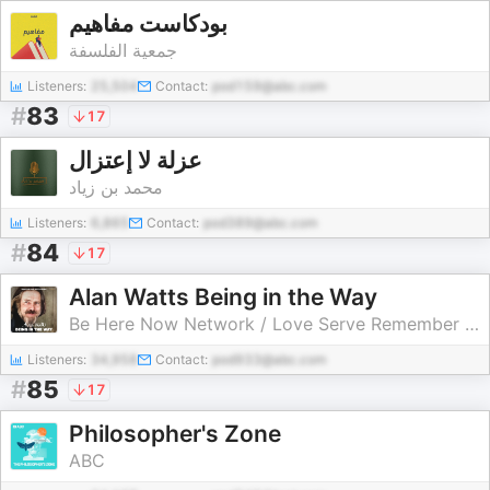
بودكاست مفاهيم
جمعية الفلسفة
Listeners:
25,504
Contact:
pod159@abc.com
#
83
17
عزلة لا إعتزال
محمد بن زياد
Listeners:
6,865
Contact:
pod389@abc.com
#
84
17
Alan Watts Being in the Way
Be Here Now Network / Love Serve Remember Foundation
Listeners:
34,958
Contact:
pod933@abc.com
#
85
17
Philosopher's Zone
ABC