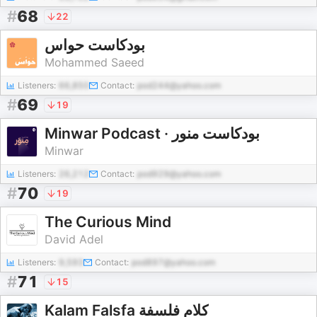
#
68
22
بودكاست حواس
Mohammed Saeed
Listeners:
66,850
Contact:
pod244@yahoo.com
#
69
19
Minwar Podcast · بودكاست منور
Minwar
Listeners:
26,212
Contact:
pod929@yahoo.com
#
70
19
The Curious Mind
David Adel
Listeners:
9,593
Contact:
pod897@yahoo.com
#
71
15
Kalam Falsfa كلام فلسفة