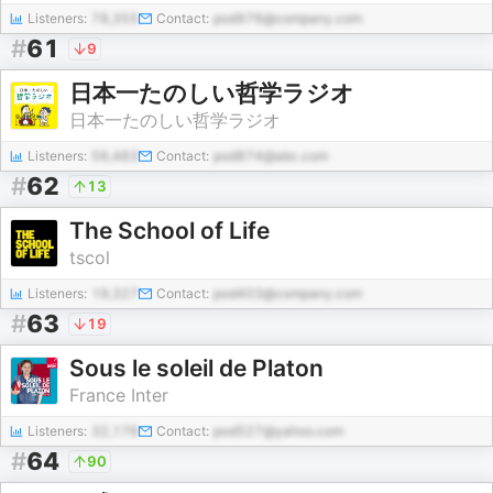
Listeners:
78,355
Contact:
pod976@company.com
#
61
9
日本一たのしい哲学ラジオ
日本一たのしい哲学ラジオ
Listeners:
56,483
Contact:
pod874@abc.com
#
62
13
The School of Life
tscol
Listeners:
19,327
Contact:
pod403@company.com
#
63
19
Sous le soleil de Platon
France Inter
Listeners:
32,176
Contact:
pod527@yahoo.com
#
64
90