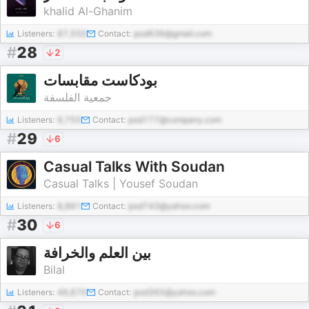
khalid Al-Ghanim
Listeners:
87,550
Contact:
pod636@gmail.com
#
28
2
بودكاست مقابسات
جمعية الفلسفة
Listeners:
9,755
Contact:
pod177@company.com
#
29
6
Casual Talks With Soudan
Casual Talks | Yousef Soudan
Listeners:
8,861
Contact:
pod743@yahoo.com
#
30
6
بين العلم والخرافة
Bilal
Listeners:
46,670
Contact:
pod365@yahoo.com