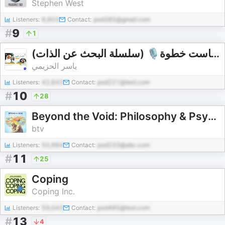
Stephen West
Listeners:
6,903
Contact:
pod385@gmail.com
#
9
1
(سلسلة البحث عن الذات) 🎙بودكاست خطوة
ياسر الحزيمي
Listeners:
42,643
Contact:
pod221@test.com
#
10
28
Beyond the Void: Philosophy & Psychology for the Modern Mind
btv
Listeners:
50,984
Contact:
pod233@abc.com
#
11
25
Coping
Coping Inc.
Listeners:
59,043
Contact:
pod485@test.com
#
13
4