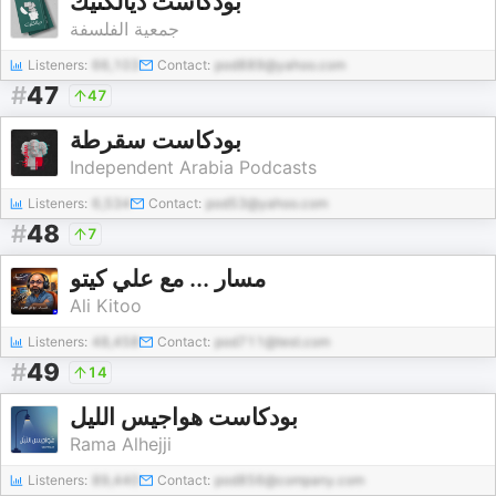
بودكاست ديالكتيك
جمعية الفلسفة
Listeners:
66,103
Contact:
pod889@yahoo.com
#
47
47
بودكاست سقرطة
Independent Arabia Podcasts
Listeners:
6,534
Contact:
pod53@yahoo.com
#
48
7
مسار ... مع علي كيتو
Ali Kitoo
Listeners:
48,458
Contact:
pod711@test.com
#
49
14
بودكاست هواجيس الليل
Rama Alhejji
Listeners:
89,440
Contact:
pod856@company.com