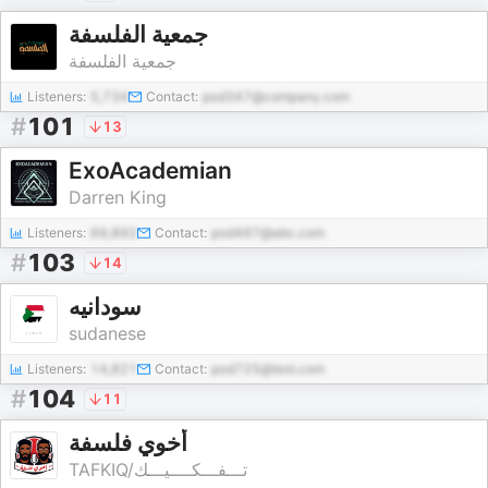
جمعية الفلسفة
جمعية الفلسفة
Listeners:
5,734
Contact:
pod347@company.com
#
101
13
ExoAcademian
Darren King
Listeners:
69,892
Contact:
pod497@abc.com
#
103
14
سودانيه
sudanese
Listeners:
14,821
Contact:
pod725@test.com
#
104
11
أخوي فلسفة
TAFKIQ/تـــفـــكــــيـــك