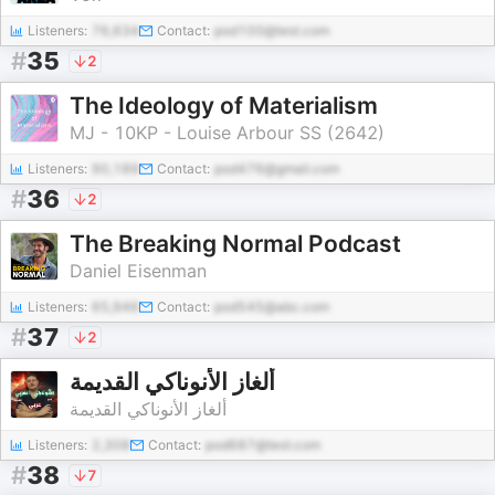
Listeners:
76,634
Contact:
pod100@test.com
#
35
2
The Ideology of Materialism
MJ - 10KP - Louise Arbour SS (2642)
Listeners:
90,189
Contact:
pod476@gmail.com
#
36
2
The Breaking Normal Podcast
Daniel Eisenman
Listeners:
65,946
Contact:
pod545@abc.com
#
37
2
ألغاز الأنوناكي القديمة
ألغاز الأنوناكي القديمة
Listeners:
2,308
Contact:
pod687@test.com
#
38
7