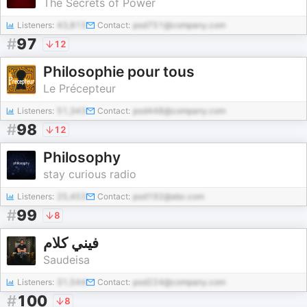
The Secrets of Power
Listeners:
43,813
Contact:
pod751@company.com
#
97
12
Philosophie pour tous
Le Précepteur
Listeners:
51,343
Contact:
pod448@company.com
#
98
12
Philosophy
stay curious radio
Listeners:
25,453
Contact:
pod192@abc.com
#
99
8
فيني كلام
Saudeisa
Listeners:
31,544
Contact:
pod224@company.com
#
100
8