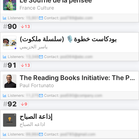
Le Souffle de la pensée
France Culture
Listeners:
15,901
Contact:
pod789@abc.com
#
90
13
(سلسلة ملكوت) 🎙بودكاست خطوة
ياسر الحزيمي
Listeners:
13,348
Contact:
pod364@abc.com
#
91
13
The Reading Books Initiative: The Paper Books Cure
Paul Fortunato
Listeners:
11,275
Contact:
pod590@company.com
#
92
9
إذاعة الصباح
اذاعه الصباح
Listeners:
99,964
Contact:
pod785@gmail.com