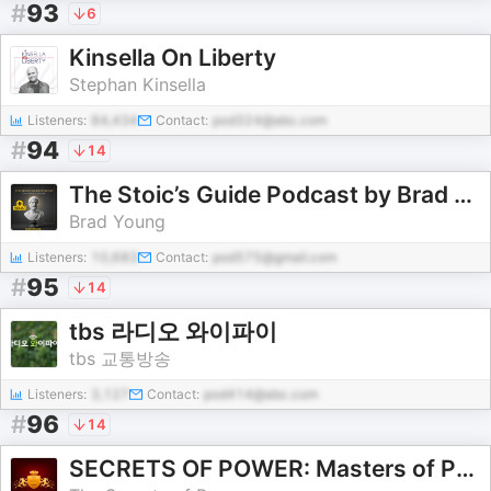
#
93
6
Kinsella On Liberty
Stephan Kinsella
Listeners:
84,434
Contact:
pod324@abc.com
#
94
14
The Stoic’s Guide Podcast by Brad Young
Brad Young
Listeners:
10,683
Contact:
pod575@gmail.com
#
95
14
tbs 라디오 와이파이
tbs 교통방송
Listeners:
3,127
Contact:
pod414@abc.com
#
96
14
SECRETS OF POWER: Masters of Politics, Strategy & War