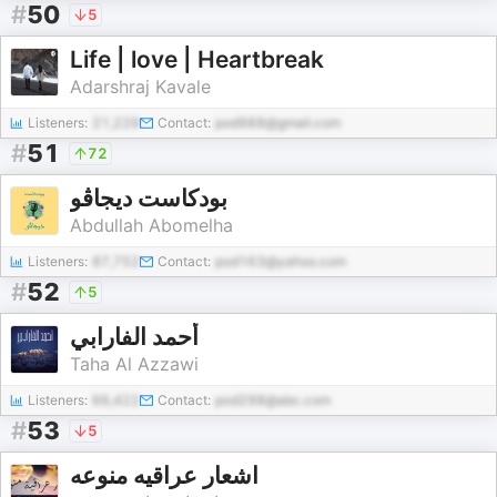
#
50
5
Life | love | Heartbreak
Adarshraj Kavale
Listeners:
21,229
Contact:
pod988@gmail.com
#
51
72
بودكاست ديجاڤو
Abdullah Abomelha
Listeners:
87,752
Contact:
pod163@yahoo.com
#
52
5
أحمد الفارابي
Taha Al Azzawi
Listeners:
66,422
Contact:
pod298@abc.com
#
53
5
اشعار عراقيه منوعه