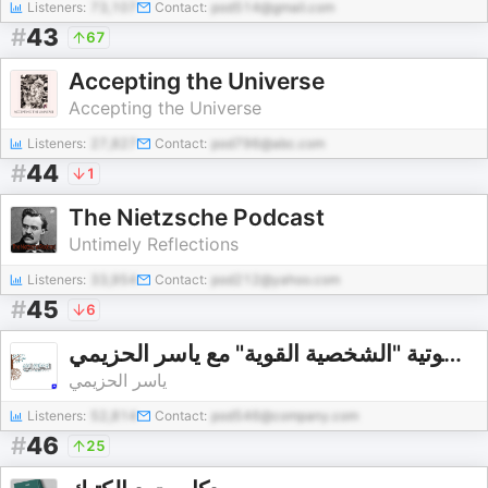
Listeners:
73,107
Contact:
pod514@gmail.com
#
43
67
Accepting the Universe
Accepting the Universe
Listeners:
27,827
Contact:
pod796@abc.com
#
44
1
The Nietzsche Podcast
Untimely Reflections
Listeners:
33,954
Contact:
pod212@yahoo.com
#
45
6
سلسلة صوتية "الشخصية القوية" مع ياسر الحزيمي
ياسر الحزيمي
Listeners:
52,814
Contact:
pod546@company.com
#
46
25