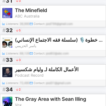
#
31
3
The Minefield
ABC Australia
Listeners:
36,990
Contact:
pod796@gmail.com
#
32
5
(سلسلة فقه الاجتماع الإنساني) 🎙بودكاست خطوة
ياسر الحزيمي
Listeners:
68,129
Contact:
pod92@abc.com
#
33
3
الأعمال الكاملة لـ وليام شكسبير
Podcast Record
Listeners:
72,480
Contact:
pod31@gmail.com
#
34
2
The Gray Area with Sean Illing
Vox