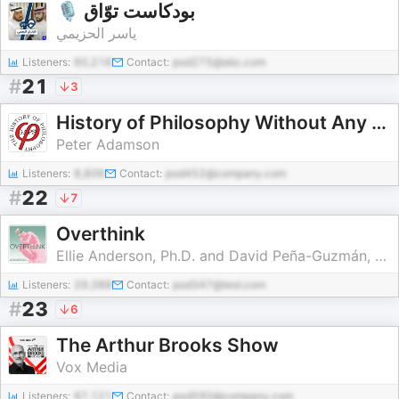
🎙 بودكاست توّاق
ياسر الحزيمي
Listeners:
60,216
Contact:
pod275@abc.com
#
21
3
History of Philosophy Without Any Gaps
Peter Adamson
Listeners:
8,806
Contact:
pod452@company.com
#
22
7
Overthink
Ellie Anderson, Ph.D. and David Peña-Guzmán, Ph.D.
Listeners:
29,388
Contact:
pod347@test.com
#
23
6
The Arthur Brooks Show
Vox Media
Listeners:
87,121
Contact:
pod590@company.com