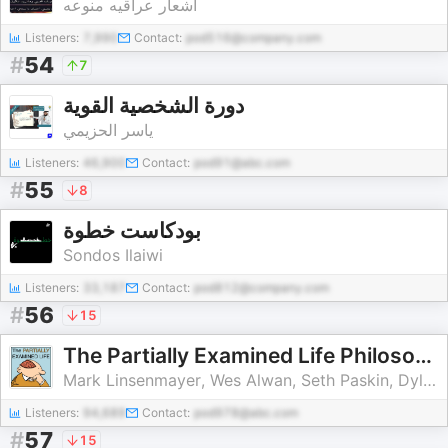
اشعار عراقيه منوعه
Listeners:
7,990
Contact:
pod516@company.com
#
54
7
دورة الشخصية القوية
ياسر الحزيمي
Listeners:
46,900
Contact:
pod91@abc.com
#
55
8
بودكاست خطوة
Sondos Ilaiwi
Listeners:
33,187
Contact:
pod812@company.com
#
56
15
The Partially Examined Life Philosophy Podcast
Mark Linsenmayer, Wes Alwan, Seth Paskin, Dylan Casey
Listeners:
94,689
Contact:
pod978@abc.com
#
57
15