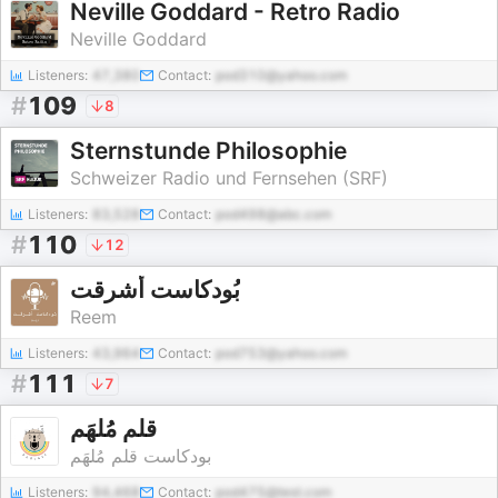
Neville Goddard - Retro Radio
Neville Goddard
Listeners:
47,380
Contact:
pod310@yahoo.com
#
109
8
Sternstunde Philosophie
Schweizer Radio und Fernsehen (SRF)
Listeners:
83,528
Contact:
pod498@abc.com
#
110
12
بُودكاست أشرقت
Reem
Listeners:
43,964
Contact:
pod753@yahoo.com
#
111
7
قلم مُلهَم
بودكاست قلم مُلهَم
Listeners:
94,468
Contact:
pod475@test.com