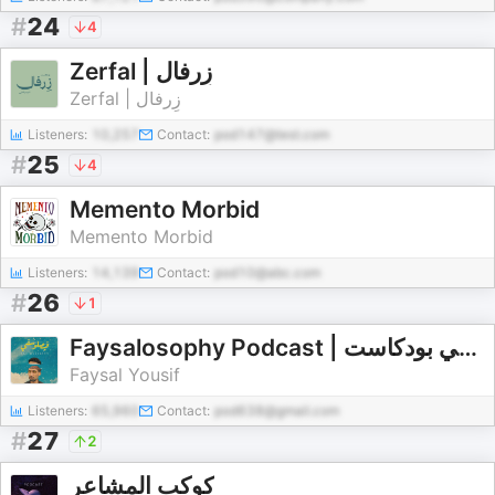
#
24
4
Zerfal | زِرفال
Zerfal | زِرفال
Listeners:
10,257
Contact:
pod147@test.com
#
25
4
Memento Morbid
Memento Morbid
Listeners:
14,139
Contact:
pod10@abc.com
#
26
1
Faysalosophy Podcast | فيصلُوسُفِي بودكاست
Faysal Yousif
Listeners:
65,960
Contact:
pod638@gmail.com
#
27
2
كوكب المشاعر