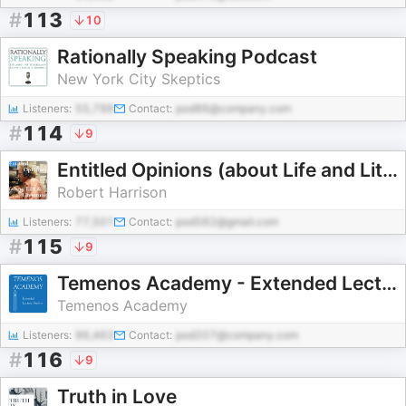
#
113
10
Rationally Speaking Podcast
New York City Skeptics
Listeners:
55,798
Contact:
pod86@company.com
#
114
9
Entitled Opinions (about Life and Literature)
Robert Harrison
Listeners:
77,501
Contact:
pod582@gmail.com
#
115
9
Temenos Academy - Extended Lecture Archive
Temenos Academy
Listeners:
96,463
Contact:
pod207@company.com
#
116
9
Truth in Love