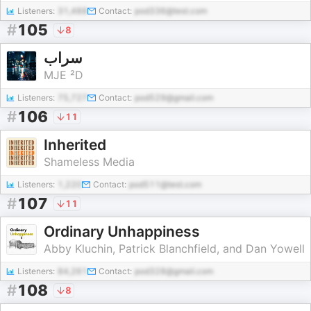
Listeners:
31,488
Contact:
pod336@test.com
#
105
8
سراب
MJE ²D
Listeners:
75,727
Contact:
pod529@gmail.com
#
106
11
Inherited
Shameless Media
Listeners:
1,220
Contact:
pod511@test.com
#
107
11
Ordinary Unhappiness
Abby Kluchin, Patrick Blanchfield, and Dan Yowell
Listeners:
84,261
Contact:
pod328@gmail.com
#
108
8