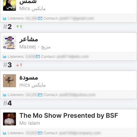
شمس
Mics مايكس
Listeners:
44,384
Contact:
pod411@gmail.com
#
2
1
مشاعر
Mazeej - مزيج
Listeners:
3,936
Contact:
pod674@abc.com
#
3
1
مسودة
mics مايكس
Listeners:
24,293
Contact:
pod556@yahoo.com
#
4
The Mo Show Presented by BSF
Mo Islam
Listeners:
33,625
Contact:
pod168@company.com