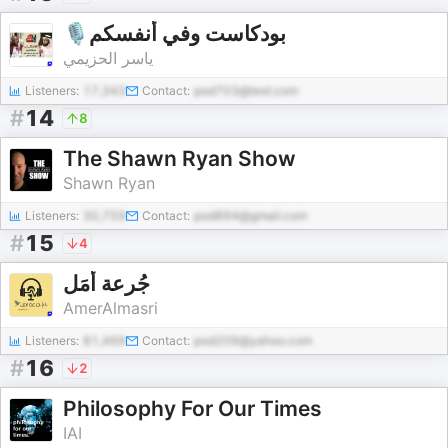
🎙بودكاست وفي أنفسكم
ياسر الحزيمي
Listeners:
17,343
Contact:
pod703@test.com
#
14
8
The Shawn Ryan Show
Shawn Ryan
Listeners:
30,759
Contact:
pod894@gmail.com
#
15
4
جُرعة أمَل
AmerAlmasri
Listeners:
81,469
Contact:
pod209@yahoo.com
#
16
2
Philosophy For Our Times
IAI