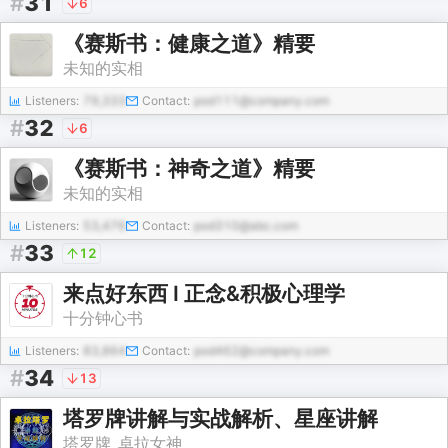
#
31
6
《赛斯书：健康之道》精要
未知的实相
Listeners:
79,333
Contact:
pod111@company.com
#
32
6
《赛斯书：神奇之道》精要
未知的实相
Listeners:
53,476
Contact:
pod310@abc.com
#
33
12
来点好东西 I 正念&积极心理学
十分钟心书
Listeners:
83,864
Contact:
pod462@company.com
#
34
13
塔罗牌讲解与实战解析、星座讲解
塔罗牌_卓拉女神