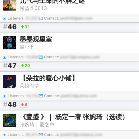
元气与生命的不解之谜
缘益凡6813
Listeners:
21,521
Contact:
pod349@abc.com
#
46
31
墨墨观星室
墨小七__
Listeners:
12,608
Contact:
pod13@company.com
#
47
20
【朵拉的暖心小铺】
朵拉有梦
Listeners:
14,733
Contact:
pod453@yahoo.com
#
48
8
《豐盛 》｜ 杨定一著 张婉琦（选读）
张婉琦丨爱之声
Listeners:
80,411
Contact:
pod462@company.com