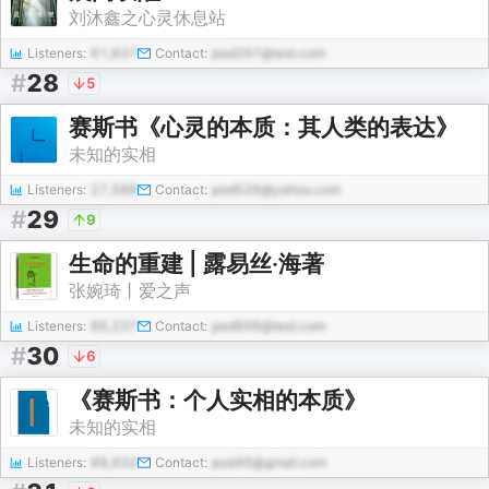
刘沐鑫之心灵休息站
Listeners:
61,837
Contact:
pod297@test.com
#
28
5
赛斯书《心灵的本质：其人类的表达》
未知的实相
Listeners:
27,588
Contact:
pod526@yahoo.com
#
29
9
生命的重建 | 露易丝·海著
张婉琦丨爱之声
Listeners:
86,237
Contact:
pod806@test.com
#
30
6
《赛斯书：个人实相的本质》
未知的实相
Listeners:
88,932
Contact:
pod46@gmail.com