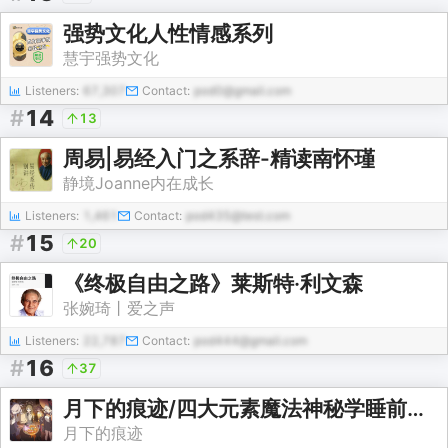
强势文化人性情感系列
慧宇强势文化
Listeners:
67,307
Contact:
pod0@gmail.com
#
14
13
周易|易经入门之系辞-精读南怀瑾
静境Joanne内在成长
Listeners:
1,461
Contact:
pod435@test.com
#
15
20
《终极自由之路》莱斯特·利文森
张婉琦丨爱之声
Listeners:
22,787
Contact:
pod444@gmail.com
#
16
37
月下的痕迹/四大元素魔法神秘学睡前听魔法又困又想睡
月下的痕迹