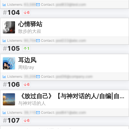
Listeners:
63,589
Contact:
pod833@test.com
#
104
6
心情驿站
散步的大叔
Listeners:
90,704
Contact:
pod222@abc.com
#
105
1
耳边风
周锐ray
Listeners:
35,206
Contact:
pod36@company.com
#
106
6
《放过自己》【与神对话的人/自编|自播】
与神对话的人
Listeners:
39,115
Contact:
pod841@abc.com
#
107
6