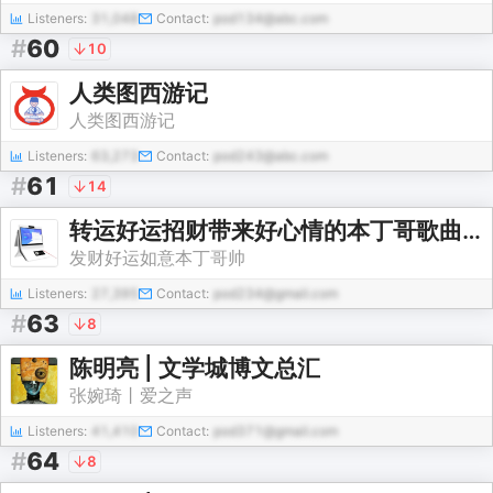
Listeners:
31,048
Contact:
pod134@abc.com
#
60
10
人类图西游记
人类图西游记
Listeners:
63,273
Contact:
pod243@abc.com
#
61
14
转运好运招财带来好心情的本丁哥歌曲大全欢迎聆听
发财好运如意本丁哥帅
Listeners:
27,395
Contact:
pod234@gmail.com
#
63
8
陈明亮 | 文学城博文总汇
张婉琦丨爱之声
Listeners:
41,410
Contact:
pod371@gmail.com
#
64
8