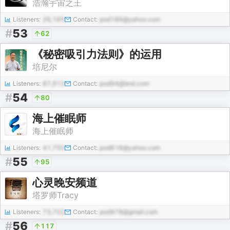
浩瀚宇宙之王
Listeners:
26,165
Contact:
pod186@yahoo.com
#
53
62
《秘密吸引力法则》的运用
培尼尔
Listeners:
87,913
Contact:
pod94@test.com
#
54
80
海上催眠师
海上催眠师
Listeners:
41,750
Contact:
pod818@yahoo.com
#
55
95
心灵晚安频道
塔罗师Tracy
Listeners:
73,702
Contact:
pod978@gmail.com
#
56
117