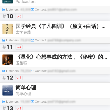
Podcasters
Listeners:
43,309
Contact:
pod801@yahoo.com
#
10
6
国学经典《了凡四训》（原文+白话）改命秘诀在这里
太学在线
Listeners:
75,910
Contact:
pod788@company.com
#
11
4
《显化》心想事成的方法，《秘密》的答案
伍雅暄
Listeners:
76,254
Contact:
pod182@gmail.com
#
12
3
简单心理
简单心理
Listeners:
15,587
Contact:
pod735@gmail.com
#
13
1