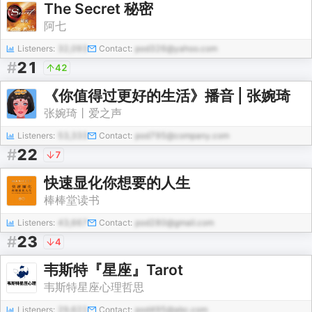
The Secret 秘密
阿七
Listeners:
32,093
Contact:
pod326@yahoo.com
#
21
42
《你值得过更好的生活》播音 | 张婉琦
张婉琦丨爱之声
Listeners:
53,333
Contact:
pod795@company.com
#
22
7
快速显化你想要的人生
棒棒堂读书
Listeners:
43,667
Contact:
pod280@gmail.com
#
23
4
韦斯特『星座』Tarot
韦斯特星座心理哲思
Listeners:
29,622
Contact:
pod495@abc.com