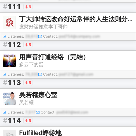
#
111
6
丁大帅转运改命好运常伴的人生法则分享精华版
发财好运如意本丁哥帅
Listeners:
28,613
Contact:
pod754@company.com
#
112
5
用声音打通经络（完结）
多云下的蛋
Listeners:
76,335
Contact:
pod127@gmail.com
#
113
5
吳若權療心室
吳若權
Listeners:
7,517
Contact:
pod560@test.com
#
114
5
Fulfilled蜉蝣地