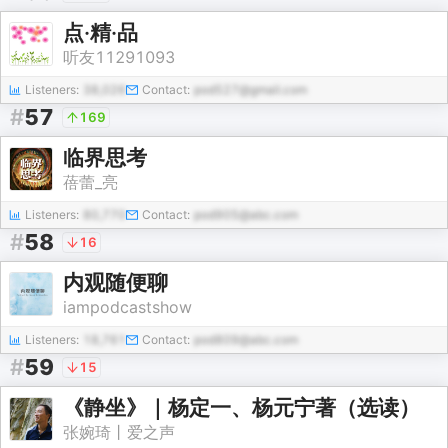
点·精·品
听友11291093
Listeners:
38,026
Contact:
pod527@gmail.com
#
57
169
临界思考
蓓蕾_亮
Listeners:
80,770
Contact:
pod905@abc.com
#
58
16
内观随便聊
iampodcastshow
Listeners:
18,761
Contact:
pod809@abc.com
#
59
15
《静坐》｜杨定一、杨元宁著（选读）
张婉琦丨爱之声