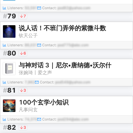
Listeners:
50,591
Contact:
pod92@yahoo.com
#
79
7
说人话！不班门弄斧的紫微斗数
钦天公子
Listeners:
86,031
Contact:
pod775@abc.com
#
80
6
与神对话 3｜尼尔•唐纳德•沃尔什
张婉琦丨爱之声
Listeners:
7,962
Contact:
pod549@yahoo.com
#
81
3
100个玄学小知识
凡事问玄
Listeners:
74,370
Contact:
pod294@abc.com
#
82
3