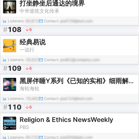
打坐静坐后通达的境界
中华道统文化传承
Listeners:
80,912
Contact:
pod729@test.com
#
108
6
经典易说
一说行
Listeners:
29,923
Contact:
pod62@company.com
#
109
6
黑屏伴睡Y系列《已知的实相》细雨解读赛斯书
海轮海轮
Listeners:
76,462
Contact:
pod124@test.com
#
110
6
Religion & Ethics NewsWeekly
PBS
Listeners:
60,732
Contact:
pod294@abc.com