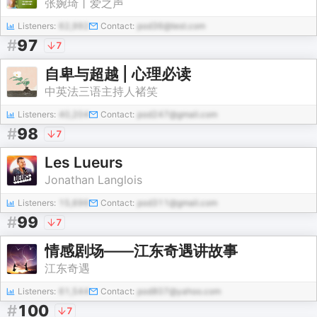
张婉琦丨爱之声
Listeners:
62,992
Contact:
pod36@test.com
#
97
7
自卑与超越 | 心理必读
中英法三语主持人褚笑
Listeners:
40,204
Contact:
pod247@gmail.com
#
98
7
Les Lueurs
Jonathan Langlois
Listeners:
15,696
Contact:
pod311@gmail.com
#
99
7
情感剧场——江东奇遇讲故事
江东奇遇
Listeners:
61,544
Contact:
pod807@yahoo.com
#
100
7