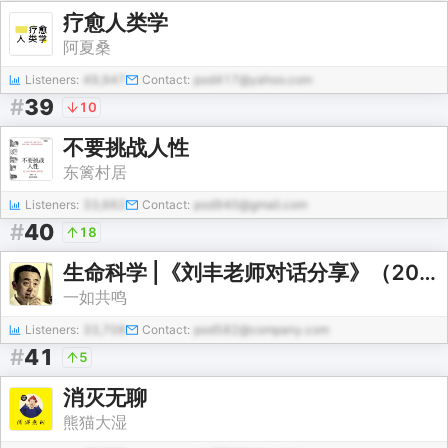
疗愈人类学
阿夏桑
Listeners:
49,947
Contact:
pod417@yahoo.com
#
39
10
不要挑战人性
东篱村居
Listeners:
33,662
Contact:
pod940@gmail.com
#
40
18
生命科学 |《刘丰老师对话分享》（2021——2022）
一如共鸣
Listeners:
33,708
Contact:
pod582@company.com
#
41
5
消灭无聊
熊猫大湿