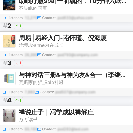
助眠疗愈spa|一听就困，10分钟入眠，8小时深睡
不失眠的阿宝
Listeners:
12,270
Contact:
pod633@yahoo.com
#
2
1
周易 |易经入门-南怀瑾、倪海厦
静境Joanne内在成长
Listeners:
26,390
Contact:
pod793@company.com
#
3
1
与神对话三册&与神为友&合一（李继宏先生亲自授权）
赛斯家的猫_Bala神燈
Listeners:
7,983
Contact:
pod507@company.com
#
4
1
禅说庄子｜冯学成以禅解庄
万万读书
Listeners:
89,180
Contact:
pod282@test.com