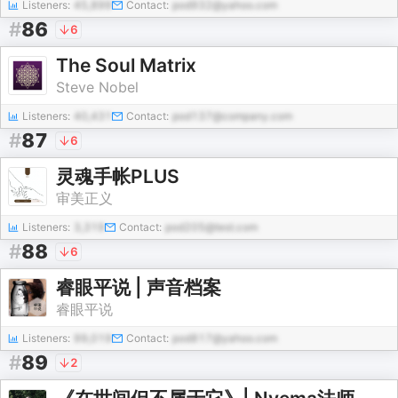
Listeners:
45,899
Contact:
pod932@yahoo.com
#
86
6
The Soul Matrix
Steve Nobel
Listeners:
40,431
Contact:
pod137@company.com
#
87
6
灵魂手帐PLUS
审美正义
Listeners:
3,319
Contact:
pod205@test.com
#
88
6
睿眼平说 | 声音档案
睿眼平说
Listeners:
99,019
Contact:
pod817@yahoo.com
#
89
2