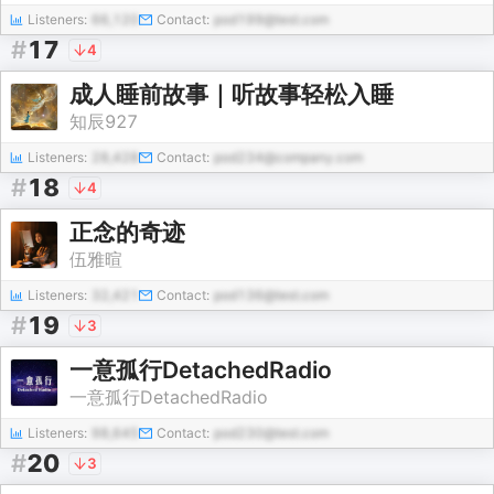
Listeners:
66,120
Contact:
pod199@test.com
#
17
4
成人睡前故事｜听故事轻松入睡
知辰927
Listeners:
28,428
Contact:
pod234@company.com
#
18
4
正念的奇迹
伍雅暄
Listeners:
32,421
Contact:
pod136@test.com
#
19
3
一意孤行DetachedRadio
一意孤行DetachedRadio
Listeners:
98,645
Contact:
pod230@test.com
#
20
3