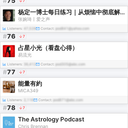
#
75
7
杨定一博士每日练习｜从烦恼中彻底解脱！
张婉琦丨爱之声
Listeners:
47,528
Contact:
pod841@yahoo.com
#
76
7
占星小光（看盘心得）
易流光
Listeners:
36,412
Contact:
pod305@abc.com
#
77
7
能量有約
MICA349
Listeners:
2,116
Contact:
pod871@abc.com
#
78
7
The Astrology Podcast
Chris Brennan