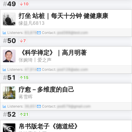
#
49
10
打坐 站桩｜每天十分钟 健健康康
缘益凡6813
Listeners:
83,878
Contact:
pod388@test.com
#
50
7
《科学禅定》｜高月明著
张婉琦丨爱之声
Listeners:
47,914
Contact:
pod128@abc.com
#
51
15
疗愈－多维度的自己
蒋雪晖
Listeners:
36,651
Contact:
pod579@gmail.com
#
52
21
帛书版老子《德道经》