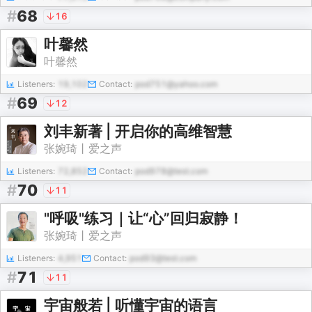
#
68
16
叶馨然
叶馨然
Listeners:
19,102
Contact:
pod751@yahoo.com
#
69
12
刘丰新著 | 开启你的高维智慧
张婉琦丨爱之声
Listeners:
72,852
Contact:
pod978@test.com
#
70
11
"呼吸"练习｜让“心”回归寂静！
张婉琦丨爱之声
Listeners:
4,951
Contact:
pod93@test.com
#
71
11
宇宙般若 | 听懂宇宙的语言