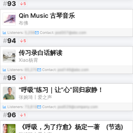
#
93
5
Qin Music 古琴音乐
布佛
Listeners:
5,256
Contact:
pod307@abc.com
#
94
5
传习录白话解读
Xiao杨霄
Listeners:
65,270
Contact:
pod146@abc.com
#
95
1
"呼吸"练习｜让“心”回归寂静！
张婉琦丨爱之声
Listeners:
73,818
Contact:
pod529@company.com
#
96
1
《呼吸，为了疗愈》杨定一著 (节选)