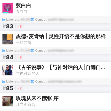
弢白白
弢白白
Listeners:
49,366
Contact:
pod957@test.com
#
83
8
杰德•麦肯纳 | 灵性开悟不是你想的那样
一如共鸣
Listeners:
51,206
Contact:
pod296@test.com
#
84
8
《古爷说事》【与神对话的人|自编自播|每日更新】
与神对话的人
Listeners:
29,081
Contact:
pod200@company.com
#
85
2
玫瑰从来不慌张 序
叮当小百合