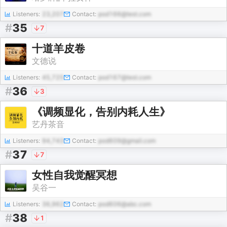
Listeners:
23,207
Contact:
pod166@test.com
#
35
7
十道羊皮卷
文德说
Listeners:
45,725
Contact:
pod167@test.com
#
36
3
《调频显化，告别内耗人生》
艺丹茶音
Listeners:
94,743
Contact:
pod609@gmail.com
#
37
7
女性自我觉醒冥想
吴谷一
Listeners:
36,962
Contact:
pod606@abc.com
#
38
1