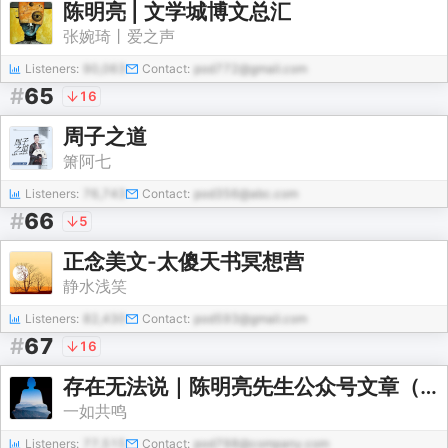
陈明亮 | 文学城博文总汇
张婉琦丨爱之声
Listeners:
90,063
Contact:
pod772@gmail.com
#
65
16
周子之道
箫阿七
Listeners:
76,743
Contact:
pod356@abc.com
#
66
5
正念美文-太傻天书冥想营
静水浅笑
Listeners:
82,430
Contact:
pod593@gmail.com
#
67
16
存在无法说｜陈明亮先生公众号文章（综合年份）
一如共鸣
Listeners:
77,515
Contact:
pod798@company.com