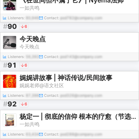
《在世间但不属于它》| Nyema法师
一如共鸣
Listeners:
80,946
Contact:
pod782@company.com
#
90
6
今天晚点
今天晚点
Listeners:
56,392
Contact:
pod143@company.com
#
91
6
娓娓讲故事 | 神话传说/民间故事
娓娓老师@语文社区
Listeners:
87,396
Contact:
pod326@company.com
#
92
6
杨定一 | 彻底的信仰 根本的疗愈（节选）
一如共鸣
Listeners:
63,434
Contact:
pod288@company.com