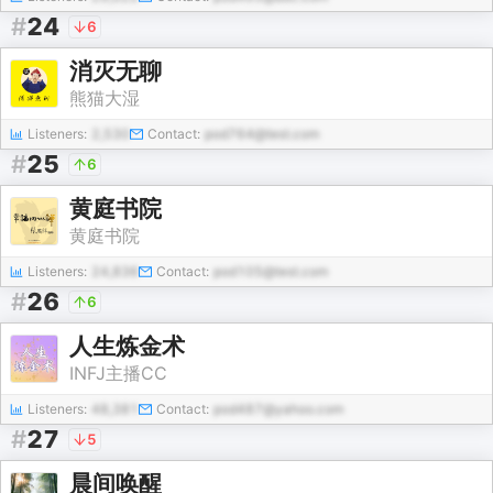
#
24
6
消灭无聊
熊猫大湿
Listeners:
2,530
Contact:
pod764@test.com
#
25
6
黄庭书院
黄庭书院
Listeners:
24,836
Contact:
pod105@test.com
#
26
6
人生炼金术
INFJ主播CC
Listeners:
48,381
Contact:
pod487@yahoo.com
#
27
5
晨间唤醒