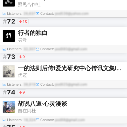
照见合作社
Listeners:
26,637
Contact:
pod539@yahoo.com
#
72
10
行者的独白
昊哥
Listeners:
32,307
Contact:
pod980@gmail.com
#
73
9
一的法则后传I爱光研究中心传讯文集I至今持续的解答
优迈
Listeners:
38,919
Contact:
pod925@gmail.com
#
74
9
胡说八道·心灵漫谈
自在阿杜
Listeners:
18,324
Contact:
pod98@gmail.com