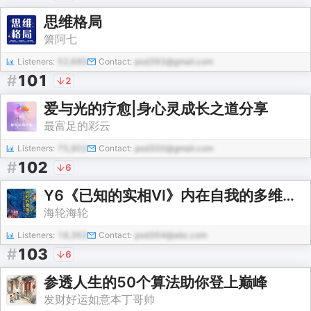
思维格局
箫阿七
Listeners:
52,685
Contact:
pod393@gmail.com
#
101
2
爱与光的疗愈|身心灵成长之道分享
最富足的彩云
Listeners:
75,902
Contact:
pod300@gmail.com
#
102
6
Y6《已知的实相VI》内在自我的多维结构和运作方式
海轮海轮
Listeners:
18,362
Contact:
pod364@abc.com
#
103
6
参透人生的50个算法助你登上巅峰
发财好运如意本丁哥帅