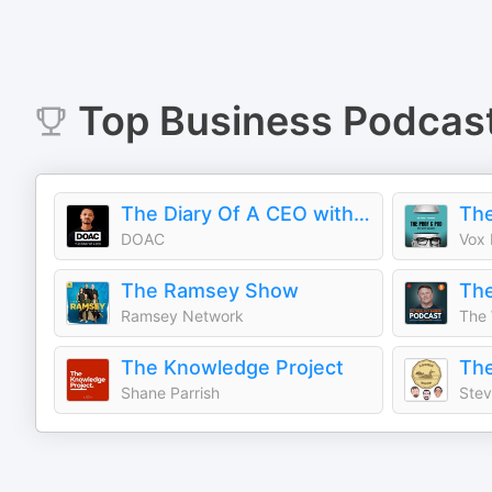
Top
Business
Podcas
The Diary Of A CEO with Steven Bartlett
DOAC
Vox 
The Ramsey Show
Ramsey Network
The 
The Knowledge Project
The
Shane Parrish
Stev