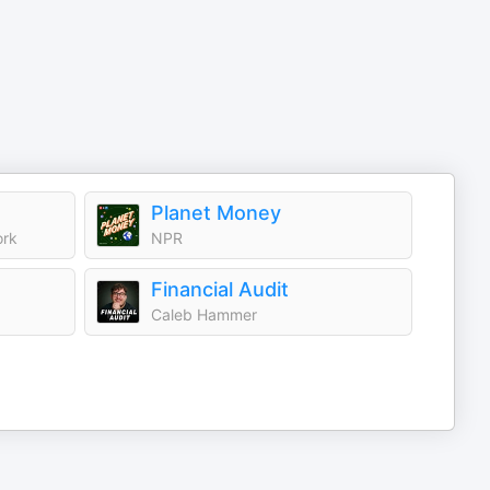
Planet Money
ork
NPR
Financial Audit
Caleb Hammer