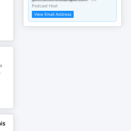
Podcast Host
View Email Address
es
.
is