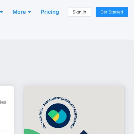
More
Pricing
Sign In
Get Started
les