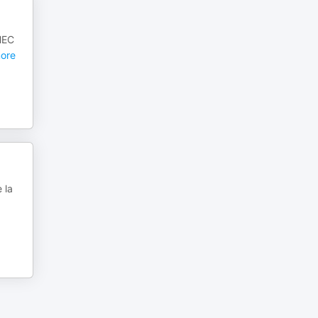
HEC
ore
 la