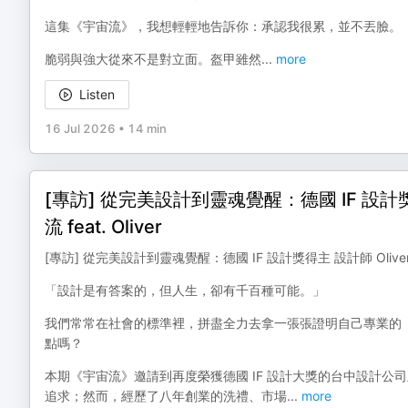
這集《宇宙流》，我想輕輕地告訴你：承認我很累，並不丟臉。
脆弱與強大從來不是對立面。盔甲雖然
...
more
Listen
16 Jul 2026
•
14 min
[專訪] 從完美設計到靈魂覺醒：德國 IF 設計獎
流 feat. Oliver
[專訪] 從完美設計到靈魂覺醒：德國 IF 設計獎得主 設計師 Oliver 
「設計是有答案的，但人生，卻有千百種可能。」
我們常常在社會的標準裡，拼盡全力去拿一張張證明自己專業的
點嗎？
本期《宇宙流》邀請到再度榮獲德國 IF 設計大獎的台中設計公司
追求；然而，經歷了八年創業的洗禮、市場
...
more