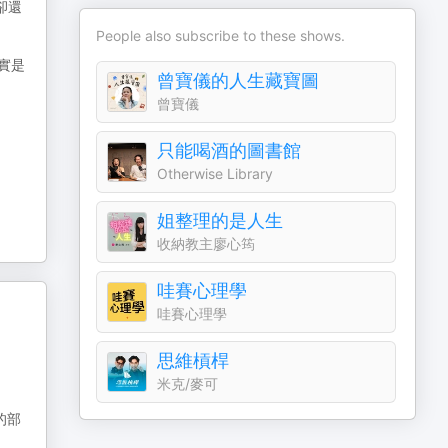
卻還
People also subscribe to these shows.
實是
曾寶儀的人生藏寶圖
曾寶儀
只能喝酒的圖書館
Otherwise Library
姐整理的是人生
收納教主廖心筠
哇賽心理學
哇賽心理學
思維槓桿
米克/麥可
的部