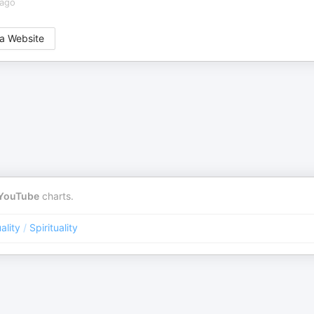
 ago
a Website
YouTube
charts.
ality
/
Spirituality