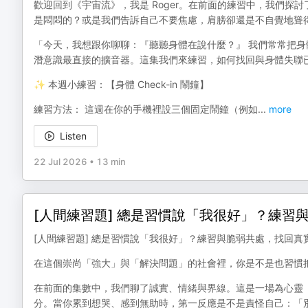
歡迎回到《宇宙流》，我是 Roger。在前面的練習中，我們
是悶悶的？或是我們告訴自己不要焦慮，肩膀卻還是不自覺地聳
「今天，我想跟你聊聊：『聽聽身體在說什麼？』 我們常常把
潛意識最直接的擴音器。這集我們來練習，如何找回與身體失聯
✨ 本週小練習：【身體 Check-in 鬧鐘】
練習方法： 這週在你的手機裡設三個固定鬧鐘（例如
...
more
Listen
22 Jul 2026
•
13 min
[人間練習題] 總是習慣說「我很好」？練習
[人間練習題] 總是習慣說「我很好」？練習與脆弱共處，找回真
在這個崇尚「強大」與「解決問題」的社會裡，你是不是也習慣
在前面的集數中，我們聊了誠實、情緒與界線。這是一場為心靈
分。當你累到想哭、感到無助時，第一反應是不是責怪自己：「