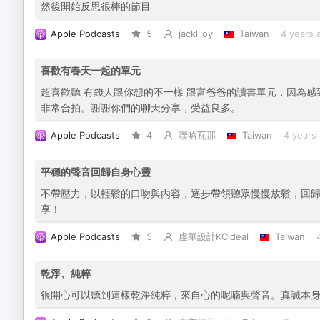
然後開始反思很棒的節目
Apple Podcasts
5
jackllloy
Taiwan
4 years 
喜歡有春天一起的單元
超喜歡聽 有錢人跟你想的不一樣 跟富爸爸的讀書單元，因為
非常合拍。謝謝你們的聊天分享，受益良多。
Apple Podcasts
4
噗哈瓦那
Taiwan
4 years
平穩的聲音回歸自身心靈
不帶壓力，以輕鬆的口吻與內容，逐步帶領聽眾慢慢放鬆，回
享！
Apple Podcasts
5
虔華設計KCideal
Taiwan
乾淨、純粹
很開心可以聽到這樣乾淨純粹，來自心的呢喃與聲音。真誠本身