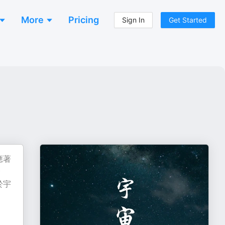
More
Pricing
Sign In
Get Started
應著
分
於宇