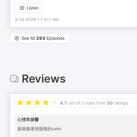
Listen
9 Jul 2026
•
1 hr 1 min
See All
293
Episodes
Reviews
4.7
out of 5 stars from
30
ratings
心情常躁鬱
聽著聽著就慢慢的calm