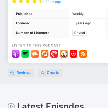
30
ratings
Publishes
Weekly
Founded
5 years ago
Number of Listeners
Reveal
LISTEN TO THIS PODCAST
Reviews
Charts
Latest Episodes