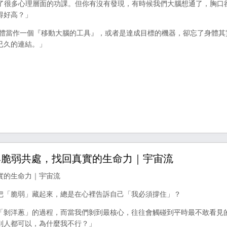
探討了很多心理層面的功課。但你有沒有發現，有時候我們大腦想通了，胸口
得好高？」
身體當作一個『移動大腦的工具』，或者是達成目標的機器，卻忘了身體其
已久的連結。」
與脆弱共處，找回真實的生命力｜宇宙流
實的生命力｜宇宙流
把「脆弱」藏起來，總是在心裡告訴自己「我必須撐住」？
「剝洋蔥」的過程，而當我們剝到最核心，往往會觸碰到平時最不敢看見
別人都可以，為什麼我不行？」