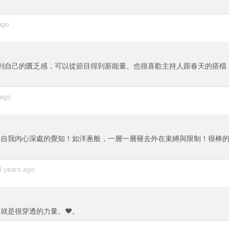
ago
感到自己的匱乏感，可以從節目得到新能量。也很喜歡主持人跟春天的搭檔
 ago
歸自我內心深處的覺知！如洋蔥般，一層一層褪去外在束縛與限制！很棒
4 years ago
就是很穿透的力量。❤️。