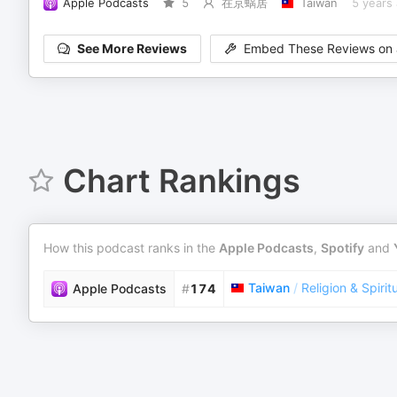
Apple Podcasts
5
在京蜗居
Taiwan
5 years
See More Reviews
Embed These Reviews on 
Chart Rankings
How this podcast ranks in the
Apple Podcasts
,
Spotify
and
Taiwan
/
Religion & Spiritu
Apple Podcasts
#
174