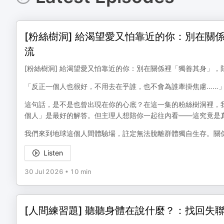
[粉絲樹洞] 給渴望愛又怕靠近的你：別在
流
[粉絲樹洞] 給渴望愛又怕靠近的你：別在關係裡「獨善其身」
「反正一個人也很好，不用去在乎誰，也不會為誰牽掛焦慮……
這句話，是不是也曾出現在你的心底？在這一集的粉絲樹洞裡，
個人」是最好的解答。但主理人想陪你一起往內看——這究竟是
我們來到地球這個人間體驗場，註定無法脫離群體獨自生存。關
Listen
30 Jul 2026
•
10 min
[人間練習題] 聽聽身體在說什麼？：找回失