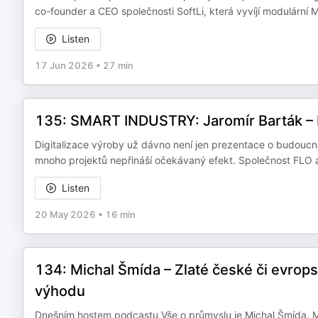
co-founder a CEO společnosti SoftLi, která vyvíjí modulární 
Listen
17 Jun 2026
•
27 min
135: SMART INDUSTRY: Jaromír Barták –⁠⁠⁠⁠⁠⁠
Digitalizace výroby už dávno není jen prezentace o budoucnos
mnoho projektů nepřináší očekávaný efekt. Společnost FLO a 
Listen
20 May 2026
•
16 min
134: Michal Šmída –⁠⁠⁠⁠⁠⁠ Zlaté české či ev
výhodu
Dnešním hostem podcastu Vše o průmyslu je Michal Šmída. Mo