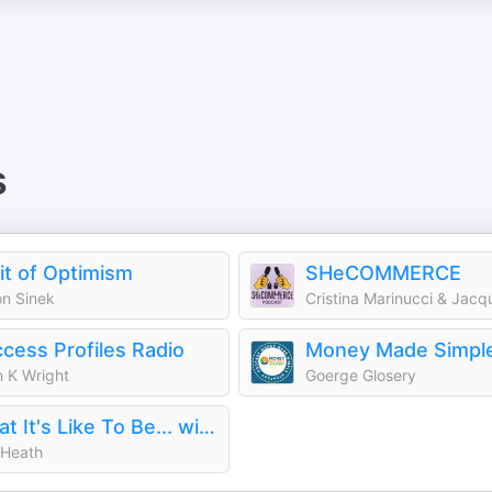
s
it of Optimism
SHeCOMMERCE
n Sinek
cess Profiles Radio
n K Wright
Goerge Glosery
What It's Like To Be... with Dan Heath
 Heath