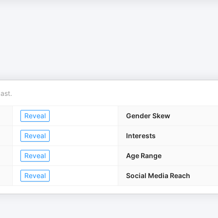
ast.
Reveal
Gender Skew
Reveal
Interests
Reveal
Age Range
Reveal
Social Media Reach