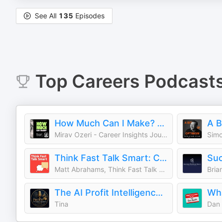
See All
135
Episodes
Top
Careers
Podcast
How Much Can I Make? — Real Jobs. Real Stories. Career Insights
A B
Mirav Ozeri - Career Insights Journalist
Simo
Think Fast Talk Smart: Communication Techniques
Suc
Matt Abrahams, Think Fast Talk Smart
Bria
The AI Profit Intelligence Show
Tina
Dan