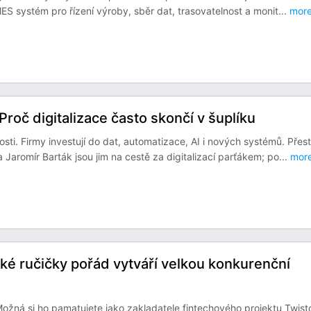
MES systém pro řízení výroby, sběr dat, trasovatelnost a monit
...
mor
 Proč digitalizace často skončí v šuplíku
ti. Firmy investují do dat, automatizace, AI i nových systémů. Přes
Jaromír Barták jsou jim na cestě za digitalizací parťákem; po
...
mor
ropské ručičky pořád vytváří velkou konkurenční
žná si ho pamatujete jako zakladatele fintechového projektu Twist