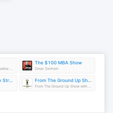
The $100 MBA Show
Cristina Marinucci & Jacqueline Dynowski
Omar Zenhom
Money Made Simple Strategy
From The Ground Up Show - Entrepreneur and Leadership Success Stories from Blue Collar, and Unconventional Career Paths
From The Ground Up Show with Erick Loden