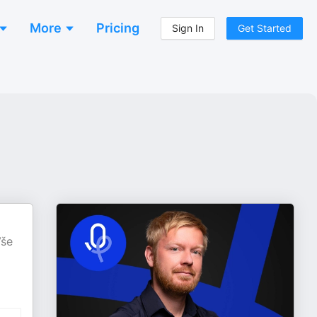
More
Pricing
Sign In
Get Started
Vše