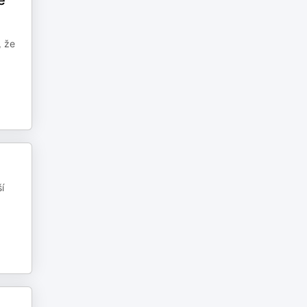
e
, že
í