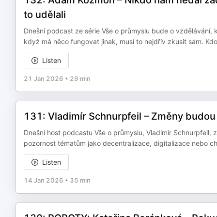
132: Adam Kozmon –⁠⁠⁠⁠⁠⁠ Nikdo nám nedal z
to udělali
Dnešní podcast ze série Vše o průmyslu bude o vzdělávání, kt
když má něco fungovat jinak, musí to nejdřív zkusit sám. Kd
Listen
21 Jan 2026
•
29 min
131: Vladimír Schnurpfeil – Změny budou 
Dnešní host podcastu Vše o průmyslu, Vladimír Schnurpfeil, 
pozornost tématům jako decentralizace, digitalizace nebo ch
Listen
14 Jan 2026
•
35 min