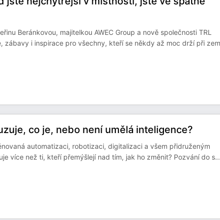
ste nejchytřejší v místnosti, jste ve špatné
eřinu Beránkovou, majitelkou AWEC Group a nově společnosti TRL
, zábavy i inspirace pro všechny, kteří se někdy až moc drží při zem
je, co je, nebo není umělá inteligence?
ovaná automatizaci, robotizaci, digitalizaci a všem přidruženým
 více než ti, kteří přemýšlejí nad tím, jak ho změnit? Pozvání do s
..