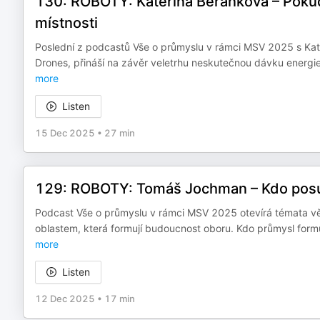
130: ROBOTY: Kateřina Beránková – Pokud j
místnosti
Poslední z podcastů Vše o průmyslu v rámci MSV 2025 s Kat
Drones, přináší na závěr veletrhu neskutečnou dávku energie
more
Listen
15 Dec 2025
•
27 min
129: ROBOTY: Tomáš Jochman – Kdo posuzu
Podcast Vše o průmyslu v rámci MSV 2025 otevírá témata věn
oblastem, která formují budoucnost oboru. Kdo průmysl formuje
more
Listen
12 Dec 2025
•
17 min