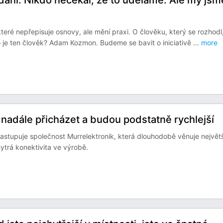
adání. Nikdo nečekal, že to uděláme. Ale my jsm
eré nepřepisuje osnovy, ale mění praxi. O člověku, který se rozhodl
o je ten člověk? Adam Kozmon. Budeme se bavit o iniciativě
...
more
nadále přicházet a budou podstatně rychlejší
zastupuje společnost Murrelektronik, která dlouhodobě věnuje největš
ytrá konektivita ve výrobě.