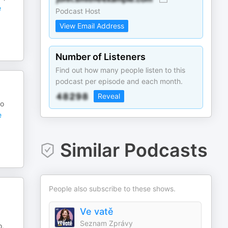
e
Podcast Host
View Email Address
Number of Listeners
Find out how many people listen to this
podcast per episode and each month.
Reveal
to
e
Similar Podcasts
People also subscribe to these shows.
Ve vatě
Seznam Zprávy
o,