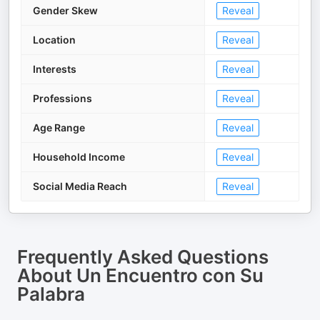
Gender Skew
Reveal
Location
Reveal
Interests
Reveal
Professions
Reveal
Age Range
Reveal
Household Income
Reveal
Social Media Reach
Reveal
Frequently Asked Questions
About
Un Encuentro con Su
Palabra