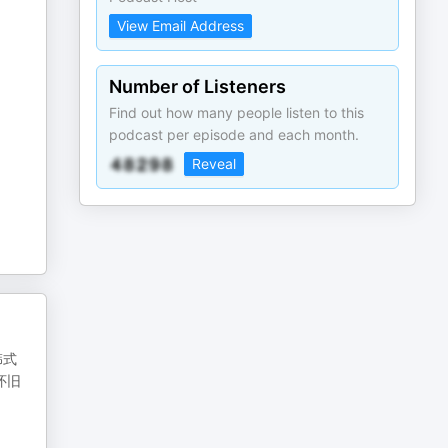
View Email Address
Number of Listeners
Find out how many people listen to this
podcast per episode and each month.
Reveal
韩式
怀旧