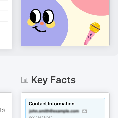
Key Facts
Contact Information
并分
Podcast Host