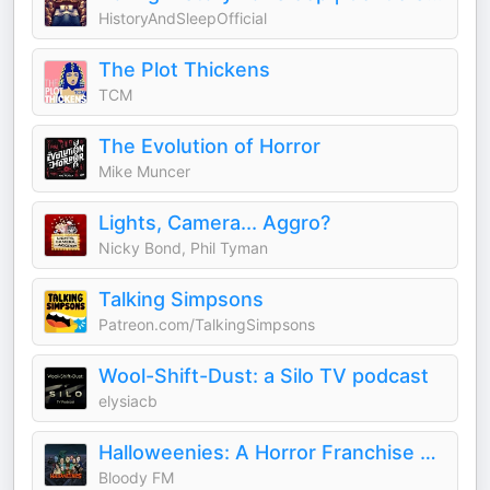
HistoryAndSleepOfficial
The Plot Thickens
TCM
The Evolution of Horror
Mike Muncer
Lights, Camera... Aggro?
Nicky Bond, Phil Tyman
Talking Simpsons
Patreon.com/TalkingSimpsons
Wool-Shift-Dust: a Silo TV podcast
elysiacb
Halloweenies: A Horror Franchise Podcast
Bloody FM