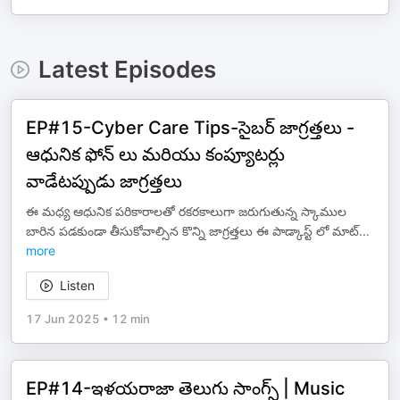
Latest Episodes
EP#15-Cyber Care Tips-సైబర్ జాగ్రత్తలు -
ఆధునిక ఫోన్ లు మరియు కంప్యూటర్లు
వాడేటప్పుడు జాగ్రత్తలు
ఈ మధ్య ఆధునిక పరికారాలతో రకరకాలుగా జరుగుతున్న స్కాముల
బారిన పడకుండా తీసుకోవాల్సిన కొన్ని జాగ్రత్తలు ఈ పాడ్కాస్ట్ లో మాట్
...
more
Listen
17 Jun 2025
•
12 min
EP#14-ఇళయరాజా తెలుగు సాంగ్స్ | Music