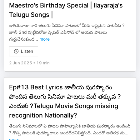
Maestro's Birthday Special | Ilayaraja's
Telugu Songs |
ఇళయరాజా గారి తెలుగు సినిమా పాటలలో మీకు ఇష్టమైన పాటఏది ?
జూన్ 2nd పుట్టినరోజు స్పెషల్ ఎపిసోడ్ లో ఆయన పాటలు
గుర్తుచేసుకుంద
...
more
Listen
2 Jun 2025
•
19 min
Ep#13 Best Lyrics జాతీయ పురస్కారం
పొందిన తెలుగు సినిమా పాటలు మరీ తక్కువ ?
ఎందుకు ?Telugu Movie Songs missing
recognition Nationally?
తెలుగు సినిమాలలో ఏ పాటల సాహిత్యానికి జాతీయ పురస్కారం అందింది
? గొప్ప పాటలకి పురస్కారాలు అందలేదనిపిస్తోంది. ఎందరో అతిరధ మ
...
more