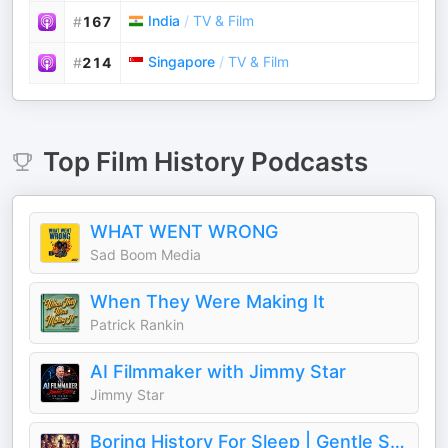
India
/
TV & Film
#
167
Singapore
/
TV & Film
#
214
Top
Film History
Podcasts
WHAT WENT WRONG
Sad Boom Media
When They Were Making It
Patrick Rankin
AI Filmmaker with Jimmy Star
Jimmy Star
Boring History For Sleep | Gentle Storytelling And Ambient Sounds (Official)