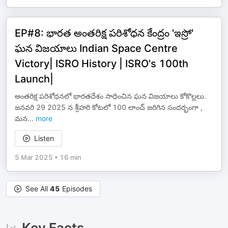
EP#8: భారత అంతరిక్ష పరిశోధన కేంద్రం 'ఇస్రో'
ఘన విజయాలు Indian Space Centre
Victory| ISRO History | ISRO's 100th
Launch|
అంతరిక్ష పరిశోధనలో భారతదేశం సాధించిన ఘన విజయాలు కోకొల్లలు.
జనవరి 29 2025 న శ్రీహరి కోటలో 100 లాంచ్ జరిగిన సందర్భంగా ,
మన
...
more
Listen
5 Mar 2025
•
16 min
See All
45
Episodes
Key Facts