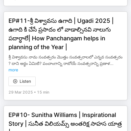
EP#11-శ్రీ విశ్వావసు ఉగాది | Ugadi 2025 |
ఉగాది కి చేసే ప్రసాదం లో వాడాల్సినవి నాలుగు
పదార్ధాలే| How Panchangam helps in
planning of the Year |
శ్రీ విశ్వావసు నామ సంవత్సరం మొత్తం సంవత్సరాలలో ఎన్నవ సంవత్సరం
? దాని అర్ధం ఏమిటి? పంచాంగాన్ని రాబోయే సంవత్సరాన్ని ప్రణాళ
...
more
Listen
29 Mar 2025
•
15 min
EP#10- Sunitha Williams | Inspirational
Story | సునీత విలియమ్స్ అంతరిక్ష సాహస యాత్ర