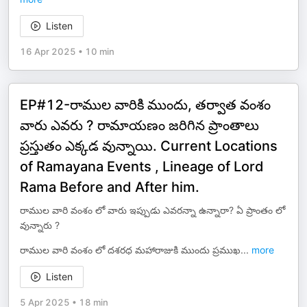
Listen
16 Apr 2025
•
10 min
EP#12-రాముల వారికి ముందు, తర్వాత వంశం
వారు ఎవరు ? రామాయణం జరిగిన ప్రాంతాలు
ప్రస్తుతం ఎక్కడ వున్నాయి. Current Locations
of Ramayana Events , Lineage of Lord
Rama Before and After him.
రాముల వారి వంశం లో వారు ఇప్పుడు ఎవరన్నా ఉన్నారా? ఏ ప్రాంతం లో
వున్నారు ?
రాముల వారి వంశం లో దశరధ మహారాజుకి ముందు ప్రముఖ
...
more
Listen
5 Apr 2025
•
18 min