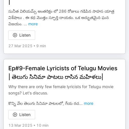
|
సునీత విలియమ్స్ అంతరిక్షం లో 286 రోజులు గడిపిన సాహస యాత్ర
విశేషాలు . ఈ కధ మొత్తం స్ఫూర్తి దాయకం. ఒక అద్భుతమైన ఘన
విజయం.
...
more
Listen
27 Mar 2025
•
9 min
Ep#9-Female Lyricists of Telugu Movies
| తెలుగు సినిమా పాటలు రాసిన మహిళలు|
Why there are only few female lyricists for Telugu movie
songs? Let's discuss.
కొన్ని వేల తెలుగు సినిమా పాటలలో, గేయ రచ
...
more
Listen
13 Mar 2025
•
10 min