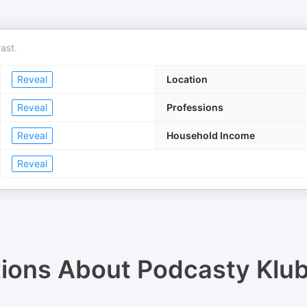
ast.
Reveal
Location
Reveal
Professions
Reveal
Household Income
Reveal
tions About
Podcasty Klub