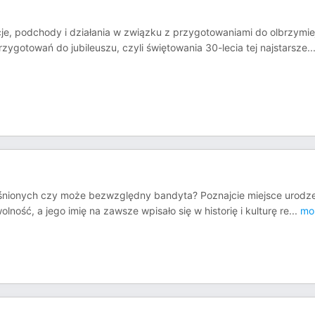
cje, podchody i działania w związku z przygotowaniami do olbrzymie
ygotowań do jubileuszu, czyli świętowania 30-lecia tej najstarsze
..
iśnionych czy może bezwzględny bandyta? Poznajcie miejsce urodz
lność, a jego imię na zawsze wpisało się w historię i kulturę re
...
mo