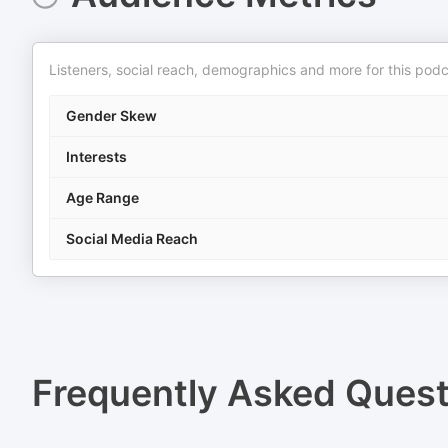
Listeners, social reach, demographics and more for this podc
Gender Skew
Interests
Age Range
Social Media Reach
Frequently Asked Ques