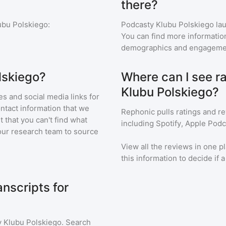
there?
ubu Polskiego
:
Podcasty Klubu Polskiego
lau
You can find more informatio
demographics and engageme
lskiego?
Where can I see r
Klubu Polskiego?
s and social media links for
ontact information that we
Rephonic pulls ratings and r
t that you can't find what
including Spotify, Apple Podc
our research team to source
View all the reviews in one pl
this information to decide if 
nscripts for
 Klubu Polskiego
. Search