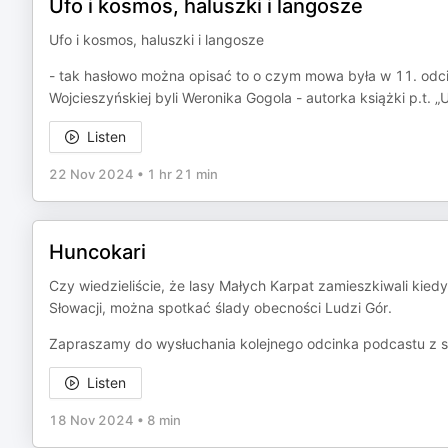
Ufo i kosmos, haluszki i langosze
Ufo i kosmos, haluszki i langosze
- tak hasłowo można opisać to o czym mowa była w 11. odci
Wojcieszyńskiej byli Weronika Gogola - autorka książki p.t. 
Listen
22 Nov 2024
•
1 hr 21 min
Huncokari
Czy wiedzieliście, że lasy Małych Karpat zamieszkiwali kie
Słowacji, można spotkać ślady obecności Ludzi Gór.
Zapraszamy do wysłuchania kolejnego odcinka podcastu z se
Listen
18 Nov 2024
•
8 min