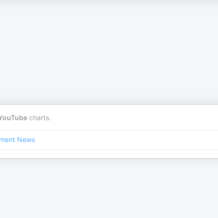
YouTube
charts.
nment News