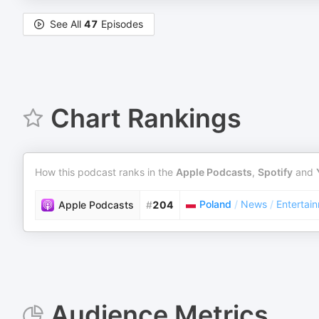
See All
47
Episodes
Chart Rankings
How this podcast ranks in the
Apple Podcasts
,
Spotify
and
Poland
/
News
/
Entertai
Apple Podcasts
#
204
Audience Metrics