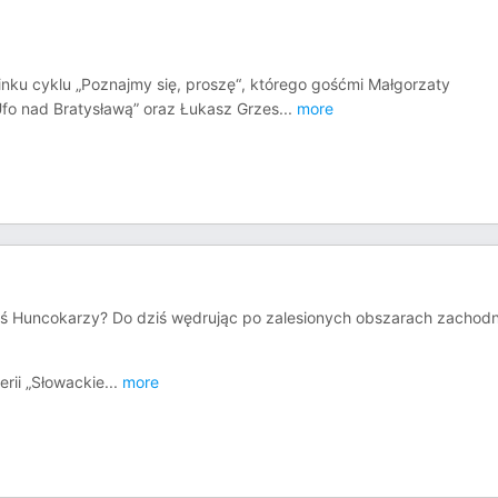
nku cyklu „Poznajmy się, proszę“, którego gośćmi Małgorzaty
„Ufo nad Bratysławą” oraz Łukasz Grzes
...
more
dyś Huncokarzy? Do dziś wędrując po zalesionych obszarach zachodn
rii „Słowackie
...
more