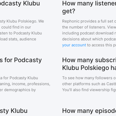
Podcasty Klubu
How many listene
get?
sty Klubu Polskiego
. We
Rephonic provides a full set 
 could find in our
the number of listeners. View
sten to
Podcasty Klubu
including podcast download 
oad stats, audience
decisions about which podcas
your account
to access this 
s for Podcasty
How many subscri
Klubu Polskiego h
a for
Podcasty Klubu
To see how many followers o
leaning, income, professions,
other platforms such as Cast
ener demographics by
You'll also find viewership fi
sty Klubu
How many episode