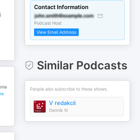
Contact Information
j
.
Podcast Host
View Email Address
Similar Podcasts
enia
People also subscribe to these shows.
re
V redakcii
Denník N