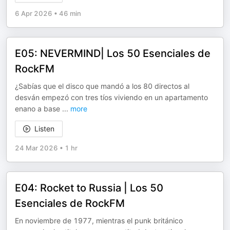
6 Apr 2026
•
46 min
E05: NEVERMIND| Los 50 Esenciales de
RockFM
¿Sabías que el disco que mandó a los 80 directos al
desván empezó con tres tíos viviendo en un apartamento
enano a base
...
more
Listen
24 Mar 2026
•
1 hr
E04: Rocket to Russia | Los 50
Esenciales de RockFM
En noviembre de 1977, mientras el punk británico