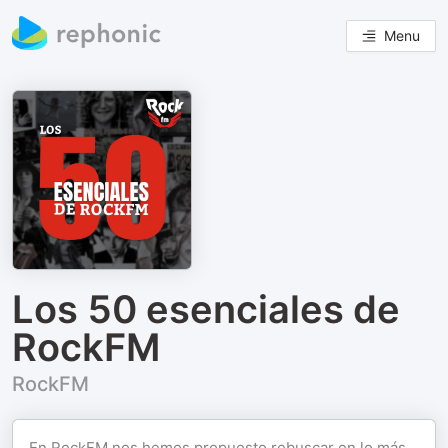
Menu
Los 50 esenciales de
RockFM
RockFM
En RockFM nos hemos propuesto rebuscar en lo más