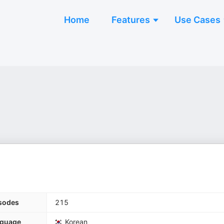
Home
Features
Use Cases
sodes
215
guage
Korean