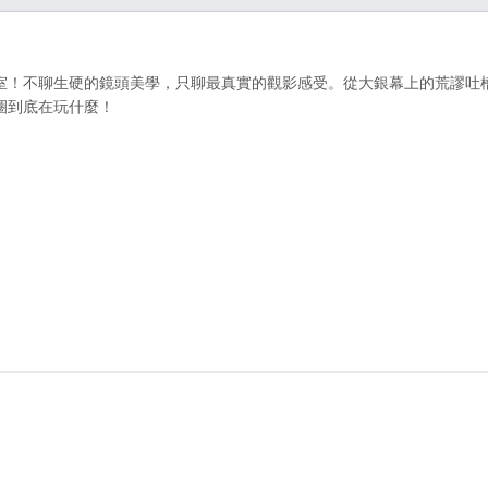
室！不聊生硬的鏡頭美學，只聊最真實的觀影感受。從大銀幕上的荒謬吐
圈到底在玩什麼！