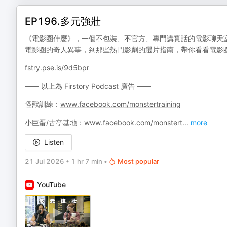
EP196.多元強壯
《電影圈什麼》，一個不包裝、不官方、專門講實話的電影聊天
電影圈的奇人異事，到那些熱門影劇的選片指南，帶你看看電影
fstry.pse.is/9d5bpr
—— 以上為 Firstory Podcast 廣告 ——
怪獸訓練：
www.facebook.com/monstertraining
小巨蛋/古亭基地：
www.facebook.com/monstert
...
more
Listen
21 Jul 2026
•
1 hr 7 min
•
Most popular
YouTube