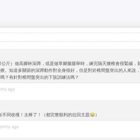
2公斤）做高腳杯深蹲，或是做單腳腿腿舉時，練完隔天腰椎會很緊繃，
治療。知道多關節的深蹲動作對全身很好，但是對於椎間盤突出的人來說
輕嗎？有針對椎間盤突出的下肢訓練法嗎？
ths ago
又有不同收穫！太棒了！（都完整順利的拉回主題😂）
onths ago