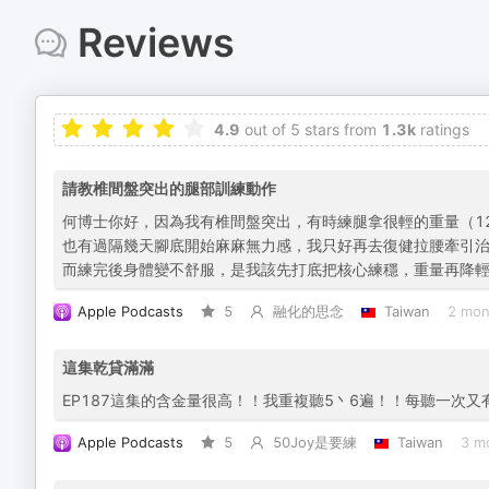
Reviews
4.9
out of 5 stars from
1.3k
ratings
請教椎間盤突出的腿部訓練動作
何博士你好，因為我有椎間盤突出，有時練腿拿很輕的重量（1
也有過隔幾天腳底開始麻麻無力感，我只好再去復健拉腰牽引
而練完後身體變不舒服，是我該先打底把核心練穩，重量再降
Apple Podcasts
5
融化的思念
Taiwan
2 mon
這集乾貸滿滿
EP187這集的含金量很高！！我重複聽5丶6遍！！每聽一次
Apple Podcasts
5
50Joy是要練
Taiwan
3 m