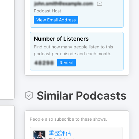
Podcast Host
View Email Address
Number of Listeners
Find out how many people listen to this
podcast per episode and each month.
Reveal
Similar Podcasts
People also subscribe to these shows.
重整評估