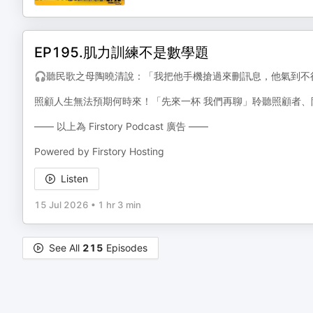
EP195.肌力訓練不是數學題
🎧聽民歌之母陶曉清說：「我把他手機搶過來刪訊息，他氣到不
照顧人生無法預期何時來！「先來一杯 我們再聊」聆聽照顧者
—— 以上為 Firstory Podcast 廣告 ——
Powered by Firstory Hosting
Listen
15 Jul 2026
•
1 hr 3 min
See All
215
Episodes