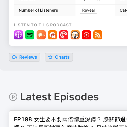
Number of Listeners
Reveal
Cat
LISTEN TO THIS PODCAST
Reviews
Charts
Latest Episodes
EP198.女生要不要兩倍體重深蹲？ 膝關節