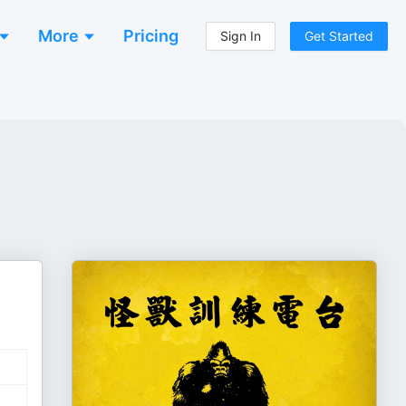
More
Pricing
Sign In
Get Started