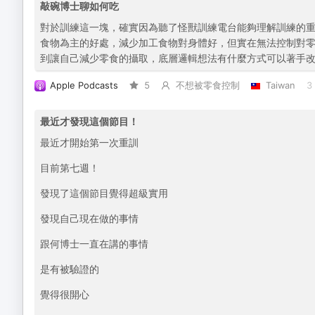
敲碗博士聊如何吃
對於訓練這一塊，確實因為聽了怪獸訓練電台能夠理解訓練的
食物為主的好處，減少加工食物對身體好，但實在無法控制對
到讓自己減少零食的攝取，底層邏輯想法有什麼方式可以著手
Apple Podcasts
5
不想被零食控制
Taiwan
3
最近才發現這個節目！
最近才開始第一次重訓
目前第七週！
發現了這個節目覺得超級實用
發現自己現在做的事情
跟何博士一直在講的事情
是有被驗證的
覺得很開心