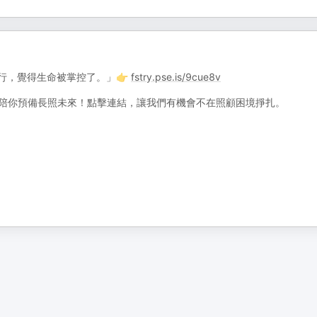
行，覺得生命被掌控了。」👉
fstry.pse.is/9cue8v
、陪你預備長照未來！點擊連結，讓我們有機會不在照顧困境掙扎。