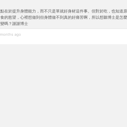
重點在於提升身體能力，而不只是單就好身材這件事。但對於吃，也知道
零食的慾望，心裡想做到但身體做不到真的好痛苦啊，所以想聽博士是怎
改變嗎？謝謝博士
 months ago