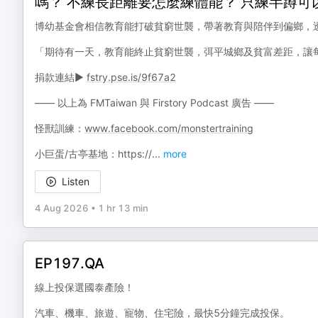
嗎？ 不練長距離要怎麼練體能？ 只練半蹲可
博幼基金會相信教育能打破貧窮世襲，帶著教育與陪伴到偏鄉，
「期待有一天，教育能終止貧窮世襲，弭平城鄉及貧富差距，讓
捐款連結▶️
fstry.pse.is/9f67a2
—— 以上為 FMTaiwan 與 Firstory Podcast 廣告 ——
怪獸訓練：
www.facebook.com/monstertraining
小巨蛋/古亭基地：https://
...
more
Listen
4 Aug 2026
•
1 hr 13 min
EP197.QA
線上投保選國泰產險！
汽車、機車、旅遊、寵物、住宅險，最快5分鐘完成投保。