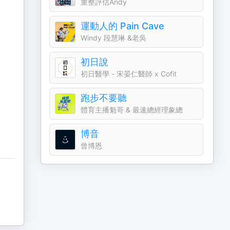
重整評估Andy
運動人的 Pain Cave
Windy 段慧琳 &老吳
初日說
初日醫學 - 宋晏仁醫師 x Cofit
跑步不要聽
體育主播魁哥 & 最速總經理象總
博音
曾博恩