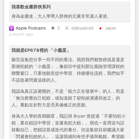
我喜歡金庸群俠系列
身為金庸迷，大人學帶入群俠的元素非常讓人著迷。
Apple Podcasts
5
ddjkqwjndd
Japan
a month ago
我就是EP678裡的 「小蠢蛋」
聽完這集想分享一些不同的看法。我想我們都曾經或是還是
那個犯錯的「小蠢蛋」，像節目中提到那位風險管理課程的
聯繫窗口，只要他願意從中學習、持續優化流程，我們似乎
不該急著閃避這樣的人。
我認為真正該避開的，不是「能力正在發展中」的人，而是
「無法察覺自己犯錯，或知道錯了卻拒絕溝通與改正」的
人。重點在於對方是否具備修正的意願。
身為大人學的長期聽眾，我記得 Bryan 曾提過「不要怕犯小
錯，要在錯誤中學習，並避免犯大錯」。我也一直用這句話
鼓勵自己，把錯誤當成迭代的養分。但這集節目卻建議大家
「閃避會犯錯的人」，這讓我感到有些矛盾與氣餒。希望能