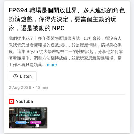
EP694 職場是個開放世界、多人連線的角色
扮演遊戲，你得先決定，要當個主動的玩
家，還是被動的 NPC
我們從小花了十多年學習怎麼讀書考試，出社會後，卻沒有人
教我們怎麼看懂職場的遊戲規則，於是屢屢卡關，搞得身心俱
疲。這集 Bryan 從大學差點被二一的挫敗談起，分享他如何靠
著看懂規則、調整方法翻轉成績，並把玩家思維帶進職場。當
工作不再只是領薪
...
more
Listen
2 Aug 2026
•
42 min
YouTube