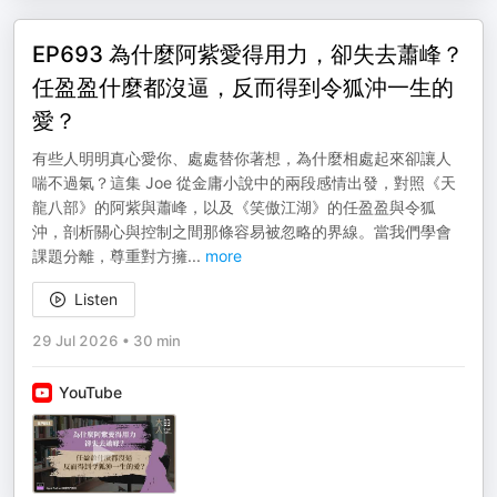
EP693 為什麼阿紫愛得用力，卻失去蕭峰？
任盈盈什麼都沒逼，反而得到令狐沖一生的
愛？
有些人明明真心愛你、處處替你著想，為什麼相處起來卻讓人
喘不過氣？這集 Joe 從金庸小說中的兩段感情出發，對照《天
龍八部》的阿紫與蕭峰，以及《笑傲江湖》的任盈盈與令狐
沖，剖析關心與控制之間那條容易被忽略的界線。當我們學會
課題分離，尊重對方擁
...
more
Listen
29 Jul 2026
•
30 min
YouTube