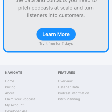
the data and contacts you need to
pitch podcasts at scale and turn
listeners into customers.
Learn More
Try it free for 7 days
NAVIGATE
FEATURES
Home
Overview
Pricing
Listener Data
About
Podcast Information
Claim Your Podcast
Pitch Planning
My Account
Developer API