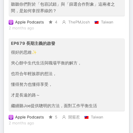
聽聽你們對於「包容試錯」與「篩選合作對象」這兩者之
間，是如何拿捏界線的？
Apple Podcasts
4
ThePMJosh
Taiwan
2 months ago
EP679 長期主義的啟發
很好的思維✨
夾心餅中生代生活與職場平衡的解方，
也符合年輕族群的想法，
懂得努力也懂得享受，
才是長遠的路～
繼續聽Joe提供聰明的方法，面對工作平衡生活
Apple Podcasts
5
開竅惹
Taiwan
2 months ago