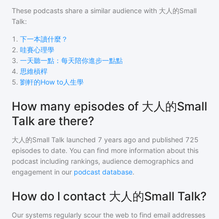
These podcasts share a similar audience with
大人的Small
Talk
:
1
.
下一本讀什麼？
2
.
哇賽心理學
3
.
一天聽一點：每天陪你進步一點點
4
.
思維槓桿
5
.
劉軒的How to人生學
How many episodes of 大人的Small
Talk are there?
大人的Small Talk
launched 7 years ago and
published
725
episodes to date. You can find more information about this
podcast including rankings, audience demographics and
engagement in our
podcast database
.
How do I contact 大人的Small Talk?
Our systems regularly scour the web to find email addresses