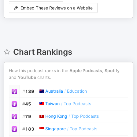
Embed These Reviews on a Website
Chart Rankings
How this podcast ranks in the
Apple Podcasts
,
Spotify
and
YouTube
charts.
Australia
/
Education
#
139
Taiwan
/
Top Podcasts
#
45
Hong Kong
/
Top Podcasts
#
79
Singapore
/
Top Podcasts
#
183