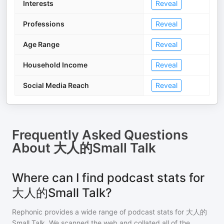
Interests
Reveal
Professions
Reveal
Age Range
Reveal
Household Income
Reveal
Social Media Reach
Reveal
Frequently Asked Questions
About
大人的Small Talk
Where can I find podcast stats for
大人的Small Talk?
Rephonic provides a wide range of podcast stats for
大人的
Small Talk
. We scanned the web and collated all of the