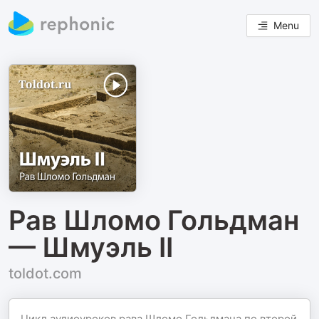
Menu
Рав Шломо Гольдман
— Шмуэль II
toldot.com
Цикл аудиоуроков рава Шломо Гольдмана по второй