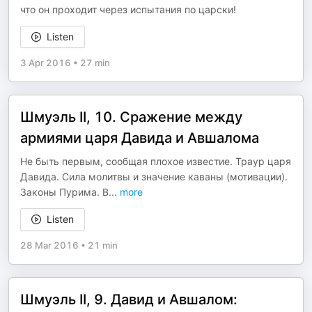
что он проходит через испытания по царски!
Listen
3 Apr 2016
•
27 min
Шмуэль II, 10. Сражение между
армиями царя Давида и Авшалома
Не быть первым, сообщая плохое известие. Траур царя
Давида. Сила молитвы и значение каваны (мотивации).
Законы Пурима. В
...
more
Listen
28 Mar 2016
•
21 min
Шмуэль II, 9. Давид и Авшалом: