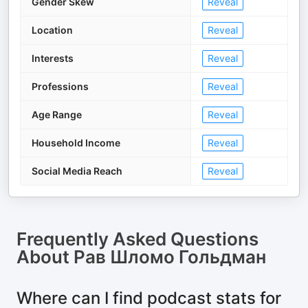
Gender Skew
Reveal
Location
Reveal
Interests
Reveal
Professions
Reveal
Age Range
Reveal
Household Income
Reveal
Social Media Reach
Reveal
Frequently Asked Questions
About
Рав Шломо Гольдман
Where can I find podcast stats for