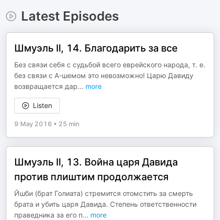
Latest Episodes
Шмуэль II, 14. Благодарить за все
Без связи себя с судьбой всего еврейского народа, т. е.
без связи с А-шемом это невозможно! Царю Давиду
возвращается дар
...
more
Listen
9 May 2016
•
25 min
Шмуэль II, 13. Война царя Давида
против плиштим продолжается
Йшби (брат Голиата) стремится отомстить за смерть
брата и убить царя Давида. Степень ответственности
праведника за его п
...
more