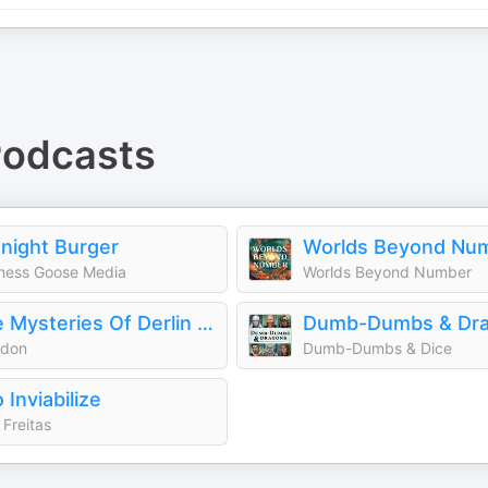
odcasts
night Burger
Worlds Beyond Nu
ness Goose Media
Worlds Beyond Number
The Mysteries Of Derlin County
ndon
Dumb-Dumbs & Dice
 Inviabilize
 Freitas