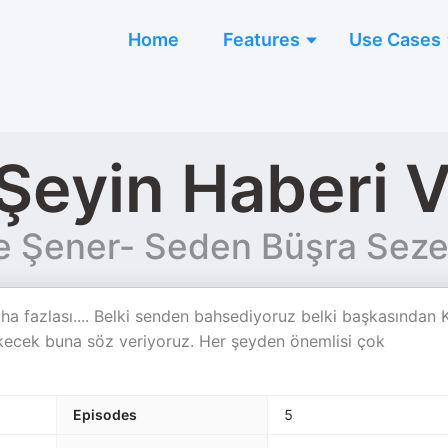
Home
Features
Use Cases
Şeyin Haberi V
le Şener- Seden Büşra Seze
aha fazlası.... Belki senden bahsediyoruz belki başkasından 
 çekecek buna söz veriyoruz. Her şeyden önemlisi çok
Episodes
5