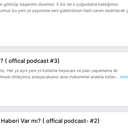
dar götürüp başardım diyemez. E biz de o çoğunlukta kaldığımızı
umuz bu yeni yıl yayınında seni güldürürken hadi canım dedirtecek 
 ( offical podcast #3)
hariç. Her yıl aynı yeni yıl kutlama heyecanı ve plan yapamama ile
olmadı dinleyince anlayacaksınız ama mükemmel anılarla kafan
...
mor
Haberi Var mı? ( offical podcast- #2)