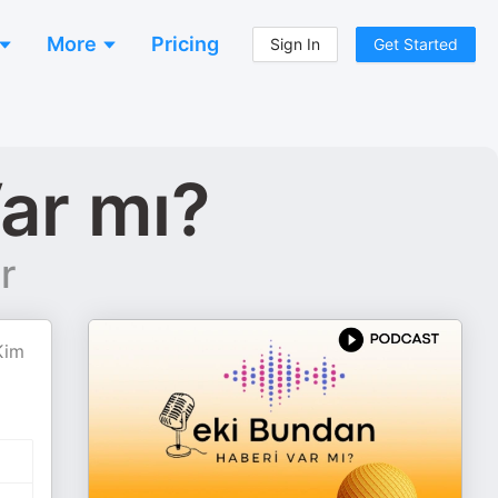
More
Pricing
Sign In
Get Started
ar mı?
r
Kim