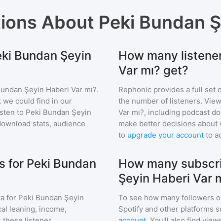
tions About
Peki Bundan Ş
Peki Bundan Şeyin
How many listener
Var mı? get?
Bundan Şeyin Haberi Var mı?
.
Rephonic provides a full set 
 we could find in our
the number of listeners. View
sten to
Peki Bundan Şeyin
Var mı?
, including podcast 
ownload stats, audience
make better decisions about 
to
upgrade your account
to a
 for Peki Bundan
How many subscri
Şeyin Haberi Var 
a for
Peki Bundan Şeyin
To see how many followers o
cal leaning, income,
Spotify and other platforms 
 these listener
account
. You'll also find vie