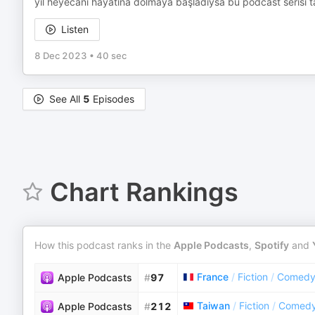
yıl heyecanı hayatına dolmaya başladıysa bu podcast serisi 
Listen
8 Dec 2023
•
40 sec
See All
5
Episodes
Chart Rankings
How this podcast ranks in the
Apple Podcasts
,
Spotify
and
France
/
Fiction
/
Comedy 
Apple Podcasts
#
97
Taiwan
/
Fiction
/
Comedy 
Apple Podcasts
#
212