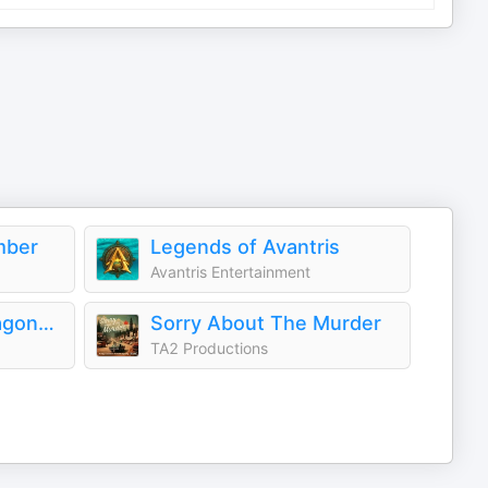
mber
Legends of Avantris
Avantris Entertainment
Dumb-Dumbs & Dragons: A D&D Podcast
Sorry About The Murder
TA2 Productions