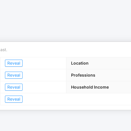
ast.
Reveal
Location
Reveal
Professions
Reveal
Household Income
Reveal