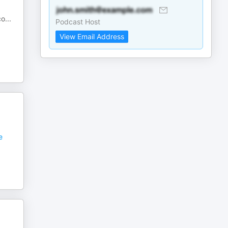
ço
...
Podcast Host
View Email Address
e