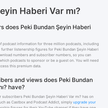
eyin Haberi Var mı?
s does Peki Bundan Şeyin Haberi
of podcast information for
three million
podcasts, including
 further listenership figures for
Peki Bundan Şeyin Haberi
download numbers and subscriber numbers, so you can
which podcasts to sponsor or be a guest on. You will need
ccess this premium data.
bers and views does Peki Bundan
mı? have?
r subscribers
Peki Bundan Şeyin Haberi Var mı?
has on
such as Castbox and Podcast Addict, simply
upgrade your
wership figures for their YouTube channel if they have one.