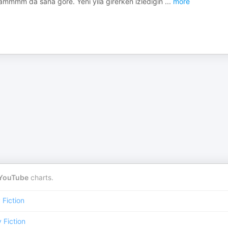
tammmm da sana göre. Yeni yıla girerken izlediğin
...
more
YouTube
charts.
Fiction
Fiction