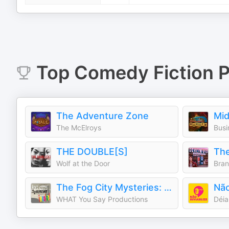
Top
Comedy Fiction
P
The Adventure Zone
Mid
The McElroys
Busi
THE DOUBLE[S]
Wolf at the Door
Bra
The Fog City Mysteries: IN COLOR!
Não
WHAT You Say Productions
Déia