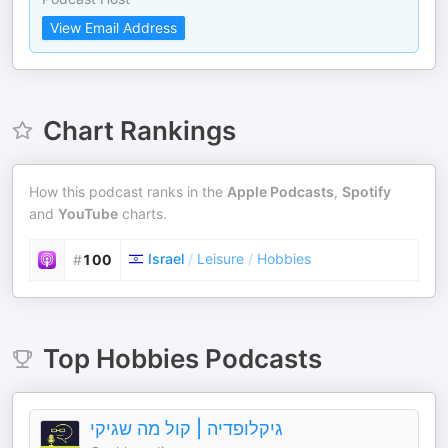
View Email Address
Chart Rankings
How this podcast ranks in the
Apple Podcasts
,
Spotify
and
YouTube
charts.
Israel
/
Leisure
/
Hobbies
#
100
Top
Hobbies
Podcasts
גיקלופדיה | קול מה שגיקי