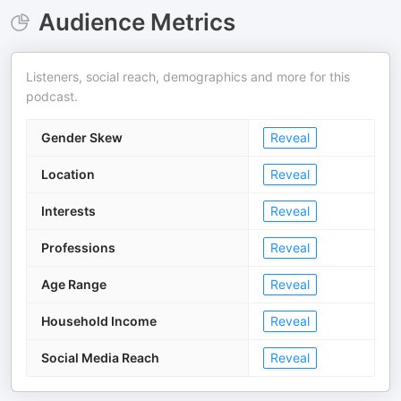
Audience Metrics
Listeners, social reach, demographics and more for this
podcast.
Gender Skew
Reveal
Location
Reveal
Interests
Reveal
Professions
Reveal
Age Range
Reveal
Household Income
Reveal
Social Media Reach
Reveal