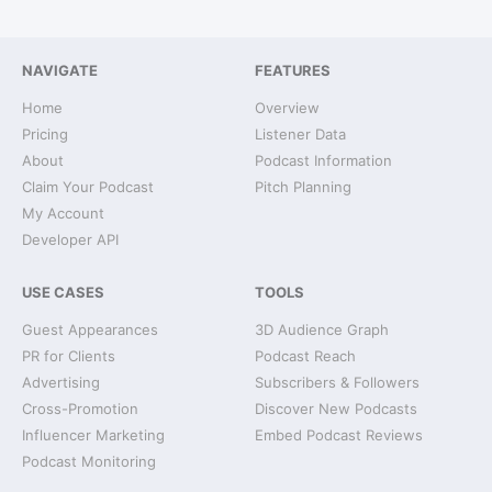
NAVIGATE
FEATURES
Home
Overview
Pricing
Listener Data
About
Podcast Information
Claim Your Podcast
Pitch Planning
My Account
Developer API
USE CASES
TOOLS
Guest Appearances
3D Audience Graph
PR for Clients
Podcast Reach
Advertising
Subscribers & Followers
Cross-Promotion
Discover New Podcasts
Influencer Marketing
Embed Podcast Reviews
Podcast Monitoring