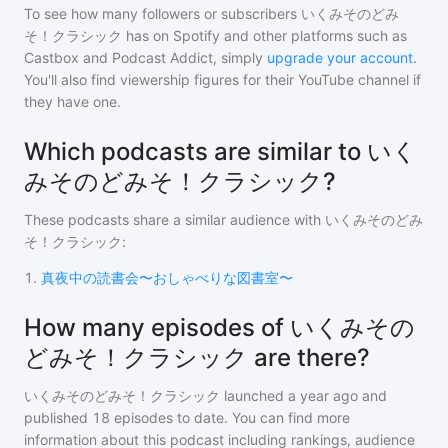
To see how many followers or subscribers
いくみそのどみ
そ！クラシック
has on Spotify and other platforms such as
Castbox and Podcast Addict, simply
upgrade your account
.
You'll also find viewership figures for their YouTube channel if
they have one.
Which podcasts are similar to いく
みそのどみそ！クラシック?
These podcasts share a similar audience with
いくみそのどみ
そ！クラシック
:
1
.
真夜中の読書会〜おしゃべりな図書室〜
How many episodes of いくみその
どみそ！クラシック are there?
いくみそのどみそ！クラシック
launched a year ago and
published
18
episodes to date. You can find more
information about this podcast including rankings, audience