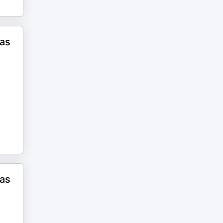
cas
cas