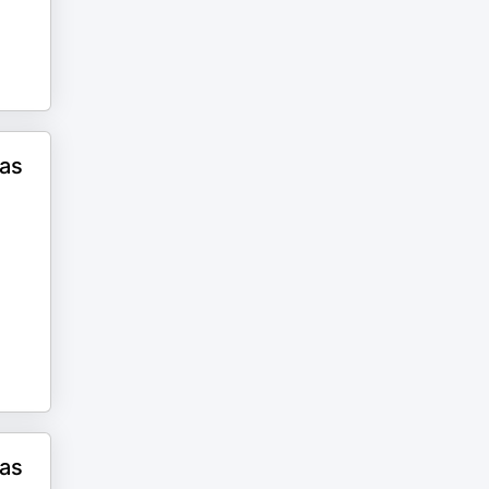
cas
cas