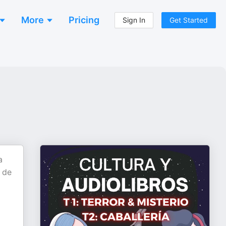
More
Pricing
Sign In
Get Started
a
s de