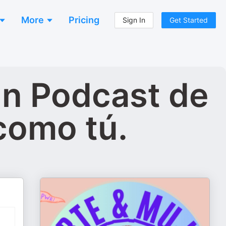
More
Pricing
Sign In
Get Started
Un Podcast de
como tú.