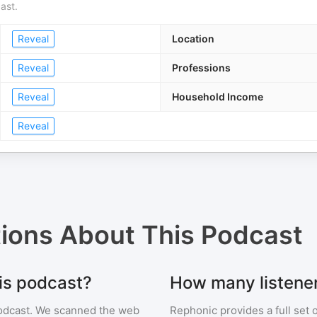
ast.
Reveal
Location
Reveal
Professions
Reveal
Household Income
Reveal
tions About
This Podcast
his podcast?
How many listener
odcast
. We scanned the web
Rephonic provides a full set 