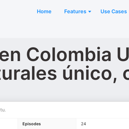
Home
Features
Use Cases
 en Colombia 
urales único, 
tu.
Episodes
24