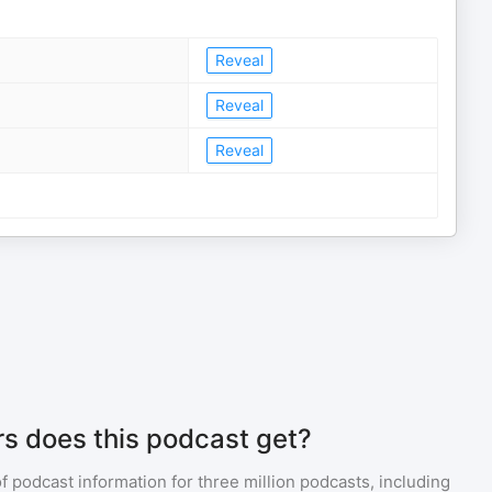
Reveal
Reveal
Reveal
s does this podcast get?
of podcast information for
three million
podcasts, including