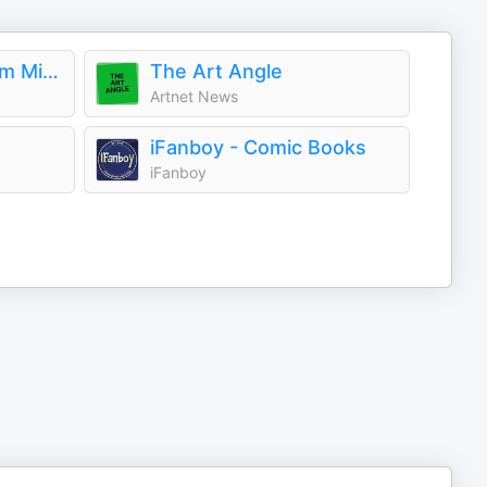
OMMM: Our Museum Mindfulness Meditation
The Art Angle
Artnet News
iFanboy - Comic Books
iFanboy