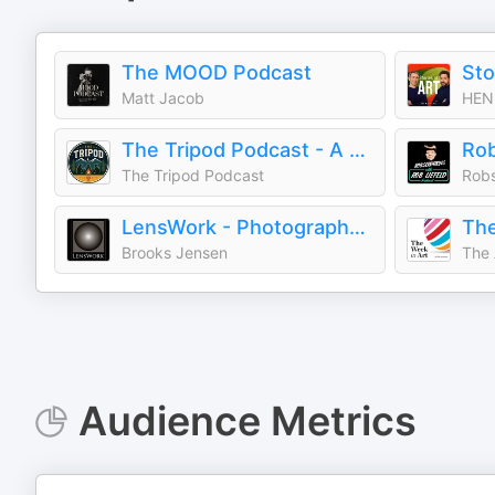
The MOOD Podcast
Sto
Matt Jacob
HENI
The Tripod Podcast - A Photography Show
The Tripod Podcast
Robs
LensWork - Photography and the Creative Process
The
Brooks Jensen
The
Audience Metrics