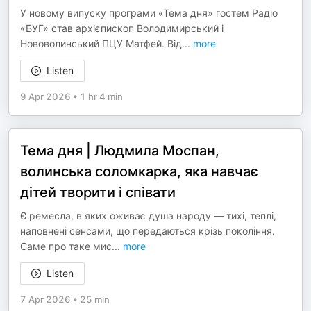
У новому випуску програми «Тема дня» гостем Радіо
«БУГ» став архієпископ Володимирський і
Нововолинський ПЦУ Матфей. Від
...
more
Listen
9 Apr 2026
•
1 hr 4 min
Тема дня | Людмила Моспан,
волинська соломкарка, яка навчає
дітей творити і співати
Є ремесла, в яких оживає душа народу — тихі, теплі,
наповнені сенсами, що передаються крізь покоління.
Саме про таке мис
...
more
Listen
7 Apr 2026
•
25 min