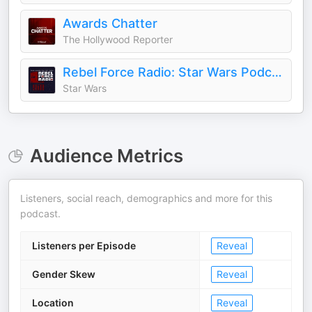
Awards Chatter
The Hollywood Reporter
Rebel Force Radio: Star Wars Podcast
Star Wars
Audience Metrics
Listeners, social reach, demographics and more for this
podcast.
Listeners per Episode
Reveal
Gender Skew
Reveal
Location
Reveal