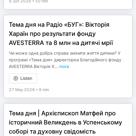
9 Jun 2026
•
50 min
Тема дня на Радіо «БУГ»: Вікторія
Хараїн про результати фонду
AVESTERRA та 8 млн на дитячі мрії
Чи може одна добра справа змінити життя дитини? У
програмі «Тема дня» директорка Благодійного фонду
AVESTERRA Вікторія Х
...
more
Listen
27 May 2026
•
9 min
Тема дня | Архієпископ Матфей про
історичний Великдень в Успенському
соборі та духовну свідомість