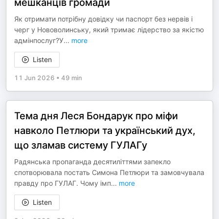
мешканців громади
Як отримати потрібну довідку чи паспорт без нервів і
черг у Нововолинську, який тримає лідерство за якістю
адмінпослуг?У
...
more
Listen
11 Jun 2026
•
49 min
Тема дня Леся Бондарук про міфи
навколо Петлюри та український дух,
що зламав систему ГУЛАГу
Радянська пропаганда десятиліттями запекло
спотворювала постать Симона Петлюри та замовчувала
правду про ГУЛАГ. Чому імп
...
more
Listen