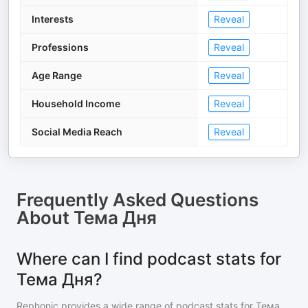
Interests
Reveal
Professions
Reveal
Age Range
Reveal
Household Income
Reveal
Social Media Reach
Reveal
Frequently Asked Questions
About
Тема Дня
Where can I find podcast stats for
Тема Дня?
Rephonic provides a wide range of podcast stats for
Тема