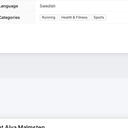
Language
Swedish
Categories
Running
Health & Fitness
Sports
t Alva Malmsten