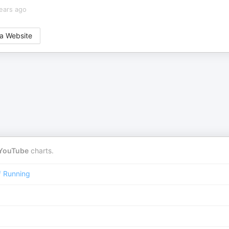
ears ago
a Website
YouTube
charts.
/
Running