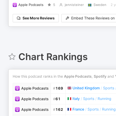
Apple Podcasts
5
jennisteiner
Sweden
2 y
See More Reviews
Embed These Reviews on 
Chart Rankings
How this podcast ranks in the
Apple Podcasts
,
Spotify
and
United Kingdom
/
Sports
Apple Podcasts
#
169
Italy
/
Sports
/
Running
Apple Podcasts
#
61
France
/
Sports
/
Running
Apple Podcasts
#
162