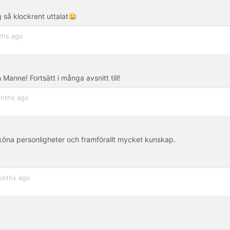
g så klockrent uttalat😀
ths ago
anne! Fortsätt i många avsnitt till!
nths ago
sköna personligheter och framförallt mycket kunskap.
onths ago