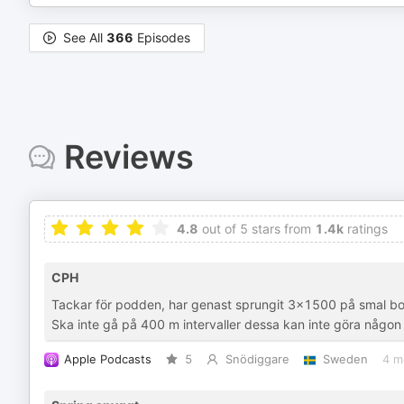
See All
366
Episodes
Reviews
4.8
out of 5 stars from
1.4k
ratings
CPH
Tackar för podden, har genast sprungit 3x1500 på smal bon
Ska inte gå på 400 m intervaller dessa kan inte göra någon 
Apple Podcasts
5
Snödiggare
Sweden
4 m