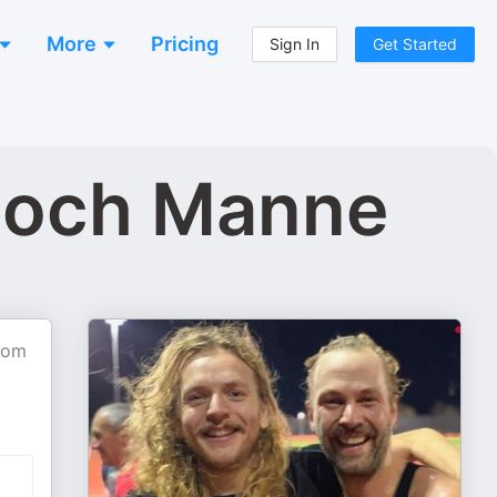
More
Pricing
Sign In
Get Started
s och Manne
 som