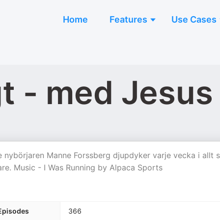
Home
Features
Use Cases
gt - med Jesu
e nybörjaren Manne Forssberg djupdyker varje vecka i allt
are. Music - I Was Running by Alpaca Sports
Episodes
366