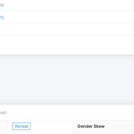
ng
ng
ast.
Reveal
Gender Skew