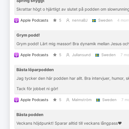
Spring snyggt
Skrattar högt o hjärtligt av slutet på podden om slowrunnin
Apple Podcasts
5
nennaBJ
Sweden
4 mon
Grym podd!
Grym podd! Lärt mig massor! Bra dynamik mellan Jesus och M
Apple Podcasts
5
Jullansund
Sweden
7 mo
Bästa löparpodden
Jag tycker den här podden har allt. Bra intervjuer, humor, 
Tack för jobbet ni gör!
Apple Podcasts
5
Malmström
Sweden
7 m
Bästa podden
Veckans höjdpunkt! Sparar alltid till veckans långpass♥️