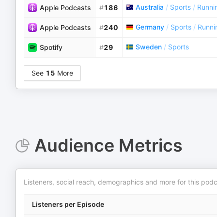
Australia
/
Sports
/
Runni
Apple Podcasts
#
186
Germany
/
Sports
/
Runni
Apple Podcasts
#
240
Sweden
/
Sports
Spotify
#
29
See
15
More
Audience Metrics
Listeners, social reach, demographics and more for this podc
Listeners per Episode