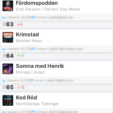
Fördomspodden
Emil Persson / Perfect Day Media
Listeners:
93,026
Contact:
pod68@abc.com
#
63
4
Krimstad
Bonnier News
Listeners:
91,729
Contact:
pod281@company.com
#
64
11
Somna med Henrik
Kirinaja | Acast
Listeners:
9,752
Contact:
pod418@test.com
#
65
12
Kod Röd
Norrköpings Tidningar
Listeners:
70,749
Contact:
pod143@gmail.com