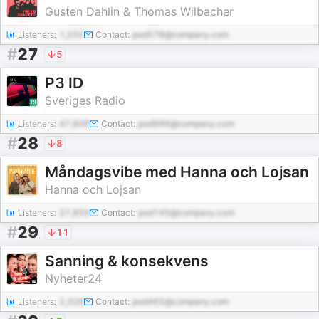
Gusten Dahlin & Thomas Wilbacher
Listeners:
1,255
Contact:
pod578@company.com
#
27
5
P3 ID
Sveriges Radio
Listeners:
47,606
Contact:
pod996@company.com
#
28
8
Måndagsvibe med Hanna och Lojsan
Hanna och Lojsan
Listeners:
27,850
Contact:
pod145@company.com
#
29
11
Sanning & konsekvens
Nyheter24
Listeners:
2,328
Contact:
pod465@company.com