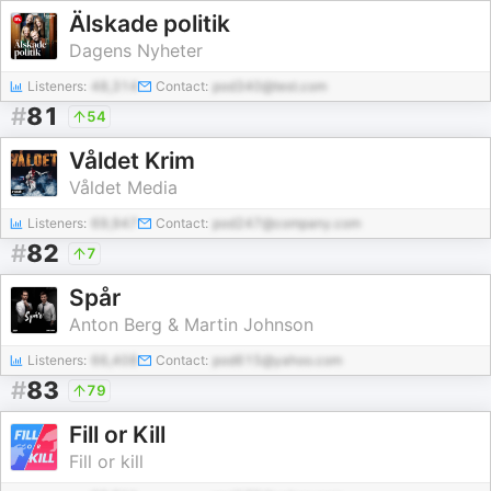
Älskade politik
Dagens Nyheter
Listeners:
48,314
Contact:
pod340@test.com
#
81
54
Våldet Krim
Våldet Media
Listeners:
69,947
Contact:
pod247@company.com
#
82
7
Spår
Anton Berg & Martin Johnson
Listeners:
66,408
Contact:
pod615@yahoo.com
#
83
79
Fill or Kill
Fill or kill