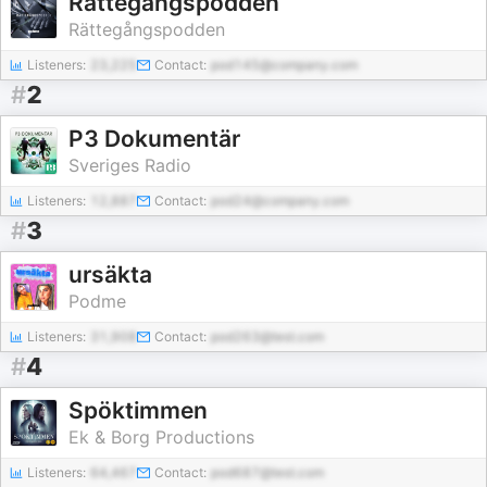
Rättegångspodden
Rättegångspodden
Listeners:
23,225
Contact:
pod145@company.com
#
2
P3 Dokumentär
Sveriges Radio
Listeners:
12,887
Contact:
pod24@company.com
#
3
ursäkta
Podme
Listeners:
31,908
Contact:
pod263@test.com
#
4
Spöktimmen
Ek & Borg Productions
Listeners:
64,467
Contact:
pod687@test.com