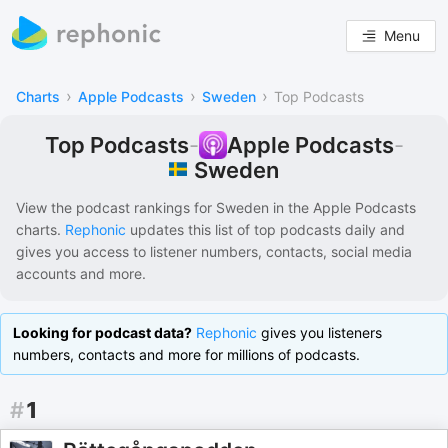
Menu
›
›
›
Charts
Apple Podcasts
Sweden
Top Podcasts
Top Podcasts
-
Apple Podcasts
-
Sweden
View the podcast rankings for
Sweden
in the
Apple Podcasts
charts.
Rephonic
updates this list of
top podcasts
daily and
gives you access to listener numbers, contacts, social media
accounts and more.
Looking for podcast data?
Rephonic
gives you listeners
numbers, contacts and more for millions of podcasts.
#
1