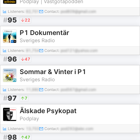
Podplay | Västgötapodden
Listeners:
62,701
Contact:
pod809@gmail.com
#
95
22
P1 Dokumentär
Sveriges Radio
Listeners:
91,754
Contact:
pod121@yahoo.com
#
96
47
Sommar & Vinter i P1
Sveriges Radio
Listeners:
11,980
Contact:
pod567@gmail.com
#
97
7
Älskade Psykopat
Podplay
Listeners:
13,703
Contact:
pod292@abc.com
#
98
47