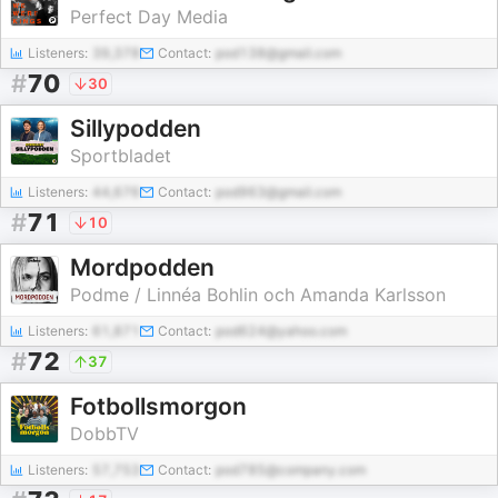
Perfect Day Media
Listeners:
39,378
Contact:
pod138@gmail.com
#
70
30
Sillypodden
Sportbladet
Listeners:
44,676
Contact:
pod963@gmail.com
#
71
10
Mordpodden
Podme / Linnéa Bohlin och Amanda Karlsson
Listeners:
61,871
Contact:
pod624@yahoo.com
#
72
37
Fotbollsmorgon
DobbTV
Listeners:
57,753
Contact:
pod785@company.com