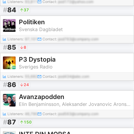
Listeners:
93,811
Contact:
pod172@yahoo.com
#
84
37
Politiken
Svenska Dagbladet
Listeners:
97,101
Contact:
pod763@company.com
#
85
8
P3 Dystopia
Sveriges Radio
Listeners:
55,682
Contact:
pod434@abc.com
#
86
24
Avanzapodden
Elin Benjaminsson, Aleksander Jovanovic Aronsen Philip Scholtzé (från Placera)
Listeners:
46,790
Contact:
pod563@company.com
#
87
150