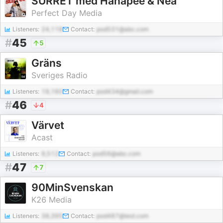
SURRET med Hanapee & Nea
Perfect Day Media
Listeners:
24,118
Contact:
pod531@abc.com
#
45
5
Gräns
Sveriges Radio
Listeners:
19,160
Contact:
pod434@gmail.com
#
46
4
Värvet
Acast
Listeners:
9,512
Contact:
pod56@abc.com
#
47
7
90MinSvenskan
K26 Media
Listeners:
38,395
Contact:
pod487@test.com