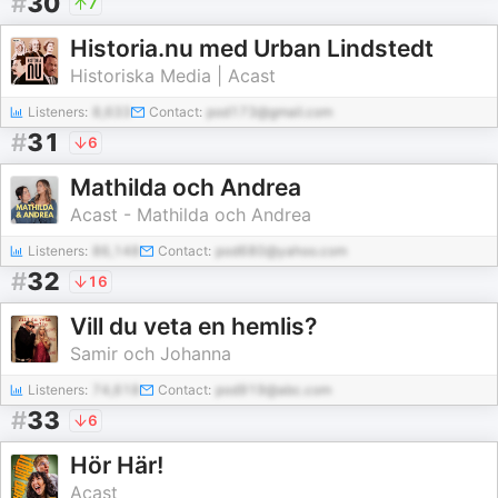
#
30
7
Historia.nu med Urban Lindstedt
Historiska Media | Acast
Listeners:
8,633
Contact:
pod173@gmail.com
#
31
6
Mathilda och Andrea
Acast - Mathilda och Andrea
Listeners:
86,148
Contact:
pod680@yahoo.com
#
32
16
Vill du veta en hemlis?
Samir och Johanna
Listeners:
74,618
Contact:
pod919@abc.com
#
33
6
Hör Här!
Acast