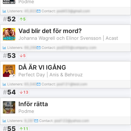
Podme
Listeners:
45,923
Contact:
pod453@gmail.com
#
52
5
Vad blir det för mord?
Johanna Wagrell och Elinor Svensson | Acast
Listeners:
66,299
Contact:
pod200@company.com
#
53
5
DÅ ÄR VI IGÅNG
Perfect Day | Anis & Behrouz
Listeners:
65,540
Contact:
pod131@test.com
#
54
13
Inför rätta
Podme
Listeners:
9,287
Contact:
pod122@yahoo.com
#
55
11