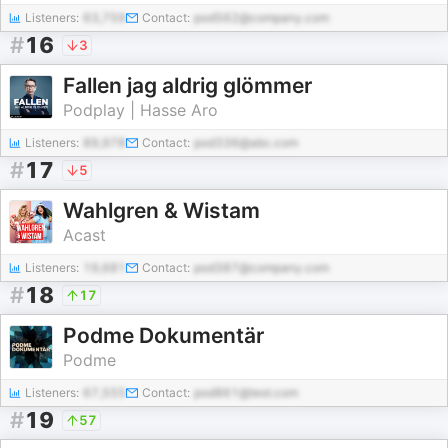
Listeners:
63,759
Contact:
pod562@company.com
#
16
3
Fallen jag aldrig glömmer
Podplay | Hasse Aro
Listeners:
89,978
Contact:
pod336@abc.com
#
17
5
Wahlgren & Wistam
Acast
Listeners:
19,681
Contact:
pod387@company.com
#
18
17
Podme Dokumentär
Podme
Listeners:
67,555
Contact:
pod861@test.com
#
19
57