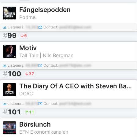
Fängelsepodden
Podme
Listeners:
14,303
Contact:
pod285@test.com
#
99
6
Motiv
Tall Tale | Nils Bergman
Listeners:
48,889
Contact:
pod478@abc.com
#
100
37
The Diary Of A CEO with Steven Bartlett
DOAC
Listeners:
56,879
Contact:
pod154@test.com
#
101
11
Börslunch
EFN Ekonomikanalen