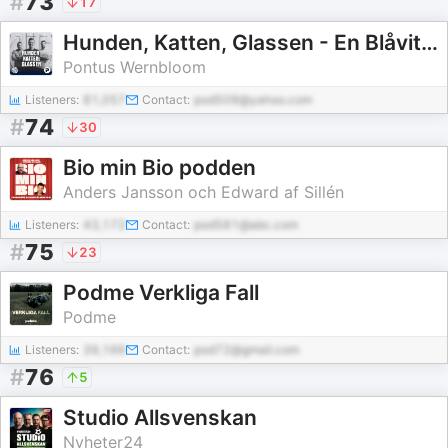
#
73
17
Hunden, Katten, Glassen - En Blåvit podcast
Pontus Wernbloom
Listeners:
81,057
Contact:
pod509@yahoo.com
#
74
30
Bio min Bio podden
Anders Jansson och Edward af Sillén
Listeners:
43,172
Contact:
pod581@abc.com
#
75
23
Podme Verkliga Fall
Podme
Listeners:
39,166
Contact:
pod72@gmail.com
#
76
5
Studio Allsvenskan
Nyheter24