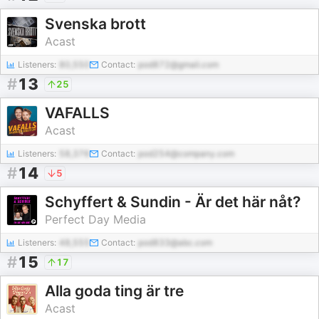
Svenska brott
Acast
Listeners:
80,550
Contact:
pod872@gmail.com
#
13
25
VAFALLS
Acast
Listeners:
58,376
Contact:
pod254@company.com
#
14
5
Schyffert & Sundin - Är det här nåt?
Perfect Day Media
Listeners:
48,555
Contact:
pod833@abc.com
#
15
17
Alla goda ting är tre
Acast