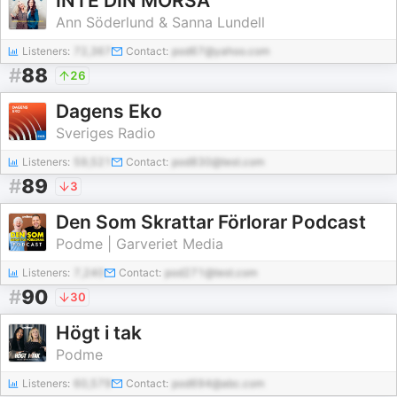
INTE DIN MORSA
Ann Söderlund & Sanna Lundell
Listeners:
72,367
Contact:
pod67@yahoo.com
#
88
26
Dagens Eko
Sveriges Radio
Listeners:
59,521
Contact:
pod830@test.com
#
89
3
Den Som Skrattar Förlorar Podcast
Podme | Garveriet Media
Listeners:
7,240
Contact:
pod271@test.com
#
90
30
Högt i tak
Podme
Listeners:
60,579
Contact:
pod694@abc.com