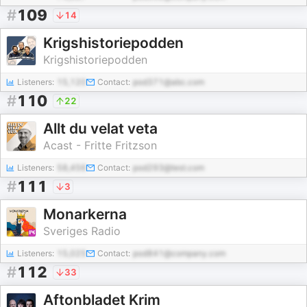
#
109
14
Krigshistoriepodden
Krigshistoriepodden
Listeners:
15,120
Contact:
pod371@abc.com
#
110
22
Allt du velat veta
Acast - Fritte Fritzson
Listeners:
58,456
Contact:
pod293@test.com
#
111
3
Monarkerna
Sveriges Radio
Listeners:
15,025
Contact:
pod841@company.com
#
112
33
Aftonbladet Krim