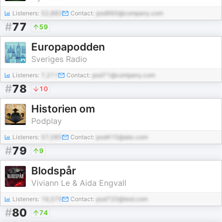
Listeners:
52,883
Contact:
pod960@company.com
#
77
59
Europapodden
Sveriges Radio
Listeners:
7,211
Contact:
pod71@company.com
#
78
10
Historien om
Podplay
Listeners:
57,085
Contact:
pod415@abc.com
#
79
9
Blodspår
Viviann Le & Aida Engvall
Listeners:
16,579
Contact:
pod720@test.com
#
80
74