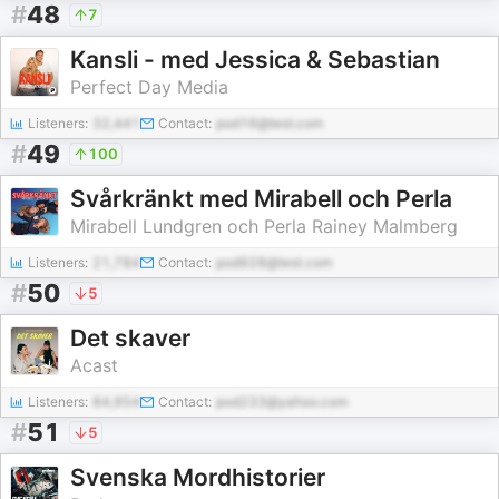
#
48
7
Kansli - med Jessica & Sebastian
Perfect Day Media
Listeners:
32,441
Contact:
pod16@test.com
#
49
100
Svårkränkt med Mirabell och Perla
Mirabell Lundgren och Perla Rainey Malmberg
Listeners:
21,784
Contact:
pod928@test.com
#
50
5
Det skaver
Acast
Listeners:
84,954
Contact:
pod233@yahoo.com
#
51
5
Svenska Mordhistorier