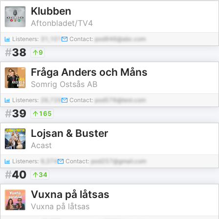
Klubben
Aftonbladet/TV4
Listeners:
31,101
Contact:
pod946@abc.com
#
38
9
Fråga Anders och Måns
Somrig Ostsås AB
Listeners:
26,729
Contact:
pod576@test.com
#
39
165
Lojsan & Buster
Acast
Listeners:
9,374
Contact:
pod257@gmail.com
#
40
34
Vuxna på låtsas
Vuxna på låtsas