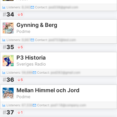
Listeners:
8,342
Contact:
pod338@gmail.com
#
34
5
Gynning & Berg
Podme
Listeners:
9,967
Contact:
pod703@test.com
#
35
5
P3 Historia
Sveriges Radio
Listeners:
56,686
Contact:
pod282@gmail.com
#
36
5
Mellan Himmel och Jord
Podme
Listeners:
67,530
Contact:
pod118@company.com
#
37
1