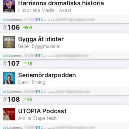
Harrisons dramatiska historia
Historiska Media | Acast
Listeners:
51,953
Contact:
pod381@company.com
#
106
NEW
Bygga åt idioter
Beijer Byggmaterial
Listeners:
20,589
Contact:
pod186@gmail.com
#
107
18
Seriemördarpodden
Dan Hörning
Listeners:
45,092
Contact:
pod216@yahoo.com
#
108
95
UTOPIA Podcast
Amilia Stapelfeldt
Listeners:
74,687
Contact:
pod502@company.com