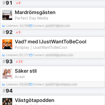
#
91
6
Mardrömsgästen
Perfect Day Media
Listeners:
24,769
Contact:
pod287@test.com
#
92
5
Vad? med IJustWantToBeCool
Podplay | IJustWantToBeCool
Listeners:
81,171
Contact:
pod348@yahoo.com
#
93
22
Säker stil
Acast
Listeners:
93,059
Contact:
pod281@company.com
#
94
Västgötapodden