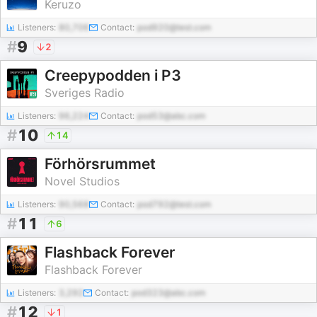
Keruzo
Listeners:
80,706
Contact:
pod920@test.com
#
9
2
Creepypodden i P3
Sveriges Radio
Listeners:
96,224
Contact:
pod53@abc.com
#
10
14
Förhörsrummet
Novel Studios
Listeners:
90,568
Contact:
pod792@test.com
#
11
6
Flashback Forever
Flashback Forever
Listeners:
3,292
Contact:
pod323@abc.com
#
12
1