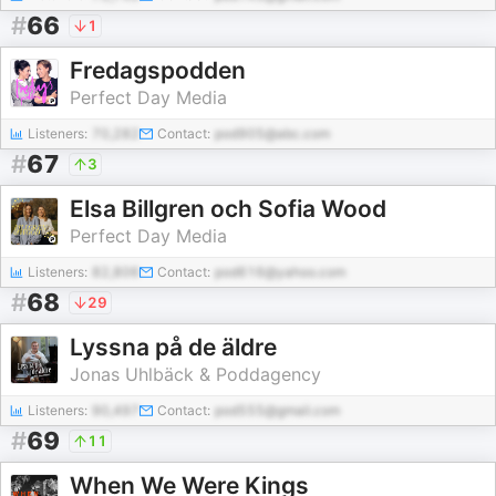
#
66
1
Fredagspodden
Perfect Day Media
Listeners:
70,282
Contact:
pod905@abc.com
#
67
3
Elsa Billgren och Sofia Wood
Perfect Day Media
Listeners:
82,806
Contact:
pod616@yahoo.com
#
68
29
Lyssna på de äldre
Jonas Uhlbäck & Poddagency
Listeners:
90,497
Contact:
pod555@gmail.com
#
69
11
When We Were Kings