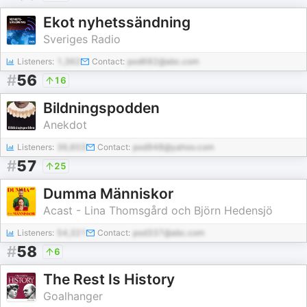
Ekot nyhetssändning
Sveriges Radio
Listeners:
1,362
Contact:
pod682@abc.com
#
56
16
Bildningspodden
Anekdot
Listeners:
36,603
Contact:
pod948@yahoo.com
#
57
25
Dumma Människor
Acast - Lina Thomsgård och Björn Hedensjö
Listeners:
54,321
Contact:
pod337@abc.com
#
58
6
The Rest Is History
Goalhanger