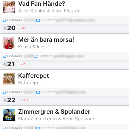
Vad Fan Hände?
Alice Stenlöf & Klara Elvgren
Listeners:
74,213
Contact:
pod371@company.com
#
20
6
Mer än bara morsa!
Kenza & Ines
Listeners:
4,466
Contact:
pod583@abc.com
#
21
2
Kafferepet
Kafferepet
Listeners:
95,671
Contact:
pod738@test.com
#
22
16
Zimmergren & Spolander
Klara Zimmergren & Anna Spolander
Listeners:
19,891
Contact:
pod748@abc.com