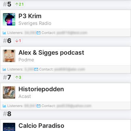
#
5
21
P3 Krim
Sveriges Radio
Listeners:
34,093
Contact:
pod916@test.com
#
6
1
Alex & Sigges podcast
Podme
Listeners:
3,265
Contact:
pod680@abc.com
#
7
3
Historiepodden
Acast
Listeners:
66,941
Contact:
pod539@yahoo.com
#
8
Calcio Paradiso