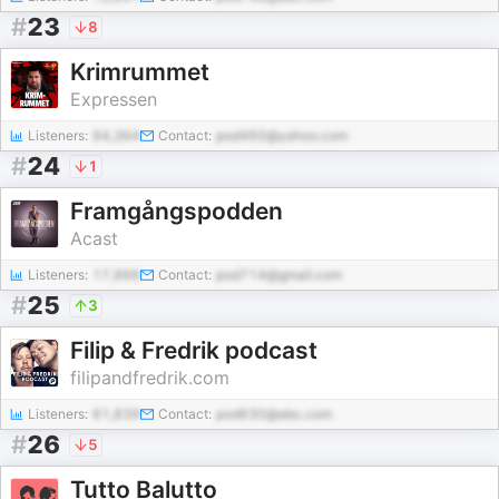
#
23
8
Krimrummet
Expressen
Listeners:
94,364
Contact:
pod460@yahoo.com
#
24
1
Framgångspodden
Acast
Listeners:
17,966
Contact:
pod714@gmail.com
#
25
3
Filip & Fredrik podcast
filipandfredrik.com
Listeners:
61,839
Contact:
pod630@abc.com
#
26
5
Tutto Balutto