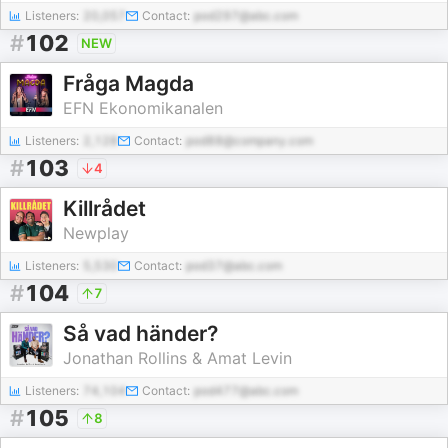
Listeners:
20,057
Contact:
pod297@abc.com
#
102
NEW
Fråga Magda
EFN Ekonomikanalen
Listeners:
2,128
Contact:
pod88@company.com
#
103
4
Killrådet
Newplay
Listeners:
5,530
Contact:
pod37@abc.com
#
104
7
Så vad händer?
Jonathan Rollins & Amat Levin
Listeners:
74,104
Contact:
pod477@abc.com
#
105
8