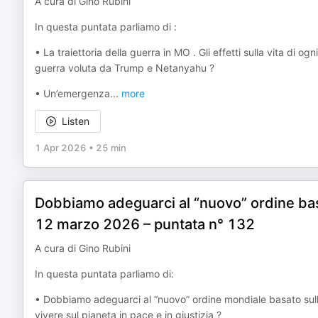
A cura di Gino Rubini
In questa puntata parliamo di :
• La traiettoria della guerra in MO . Gli effetti sulla vita di ogn
guerra voluta da Trump e Netanyahu ?
• Un’emergenza
...
more
Listen
1 Apr 2026
•
25 min
Dobbiamo adeguarci al “nuovo” ordine basa
12 marzo 2026 – puntata n° 132
A cura di Gino Rubini
In questa puntata parliamo di:
• Dobbiamo adeguarci al “nuovo” ordine mondiale basato sulla
vivere sul pianeta in pace e in giustizia ?