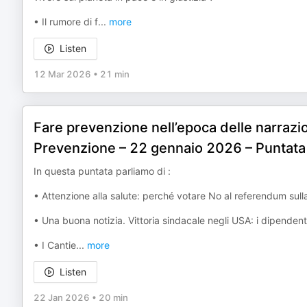
• Il rumore di f
...
more
Listen
12 Mar 2026
•
21 min
Fare prevenzione nell’epoca delle narrazio
Prevenzione – 22 gennaio 2026 – Puntata
In questa puntata parliamo di :
• Attenzione alla salute: perché votare No al referendum sulla
• Una buona notizia. Vittoria sindacale negli USA: i dipenden
• I Cantie
...
more
Listen
22 Jan 2026
•
20 min