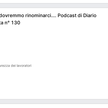
dovremmo rinominarci…. Podcast di Diario
ta n° 130
urezza dei lavoratori