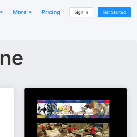
More
Pricing
Sign In
Get Started
one