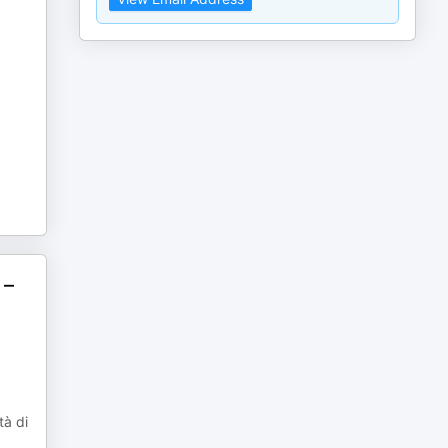
 –
tà di