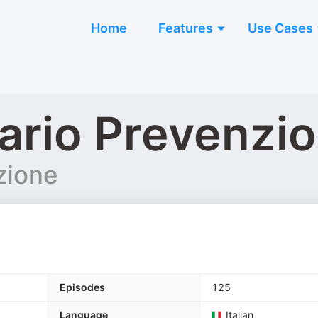
Home
Features
Use Cases
iario Prevenzi
zione
Episodes
125
Language
Italian