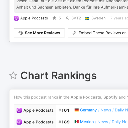
Vielen Dank. Auf die Zeit mit einem Podcast mit Nachrichte
Anhalt und Sachsen anbieten. Danke für Ihre Aufmerksamke
Apple Podcasts
5
SVT2
Sweden
7 years a
See More Reviews
Embed These Reviews on 
Chart Rankings
How this podcast ranks in the
Apple Podcasts
,
Spotify
and
Germany
/
News
/
Daily 
Apple Podcasts
#
101
Mexico
/
News
/
Daily N
Apple Podcasts
#
189