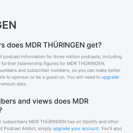
GEN
ers does MDR THÜRINGEN get?
of podcast information for
three million
podcasts, including
 further listenership figures for
MDR THÜRINGEN
,
numbers and subscriber numbers, so you can make better
ts to sponsor or be a guest on. You will need to
upgrade
premium data.
bers and views does MDR
?
r subscribers
MDR THÜRINGEN
has on Spotify and other
d Podcast Addict, simply
upgrade your account
. You'll also