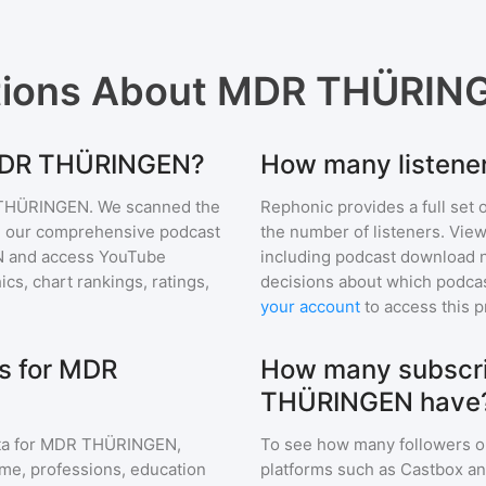
tions About
MDR THÜRIN
r MDR THÜRINGEN?
How many listen
THÜRINGEN
. We scanned the
Rephonic provides a full set 
 in our comprehensive podcast
the number of listeners. View
N
and access YouTube
including podcast download 
s, chart rankings, ratings,
decisions about which podcas
your account
to access this 
s for MDR
How many subscri
THÜRINGEN have
a for
MDR THÜRINGEN
,
To see how many followers o
ome, professions, education
platforms such as Castbox an