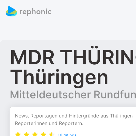
MDR THÜRIN
Thüringen
Mitteldeutscher Rundfu
News, Reportagen und Hintergründe aus Thüringen – 
Reporterinnen und Reportern.
18
ratings