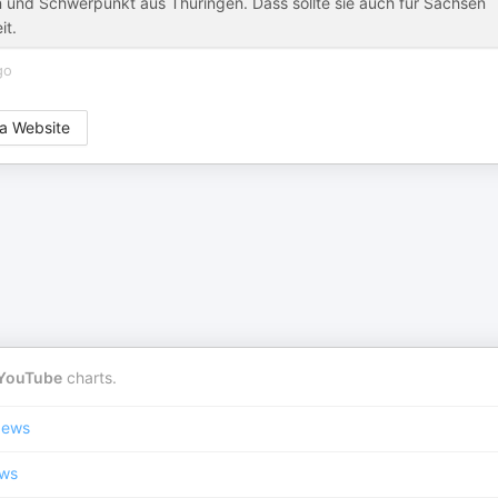
n und Schwerpunkt aus Thüringen. Dass sollte sie auch für Sachsen
it.
go
a Website
YouTube
charts.
News
ews