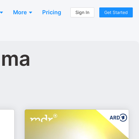
More
Pricing
Sign In
Get Started
ema