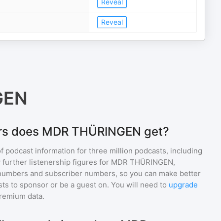
Reveal
Reveal
GEN
ers does MDR THÜRINGEN get?
of podcast information for
three million
podcasts, including
 further listenership figures for
MDR THÜRINGEN
,
numbers and subscriber numbers, so you can make better
ts to sponsor or be a guest on. You will need to
upgrade
premium data.