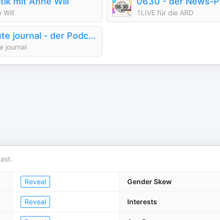
itik mit Anne Will
0630 - der News-P
 Will
1LIVE für die ARD
heute journal - der Podcast
e journal
ast.
Reveal
Gender Skew
Reveal
Interests