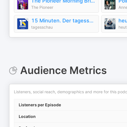
The Pioneer Morning Briefing - Nachrichten aus Politik und Wirtschaft
Pol
The Pioneer
Anne
15 Minuten. Der tagesschau-Podcast am Morgen
tagesschau
heut
Audience Metrics
Listeners, social reach, demographics and more for this podc
Listeners per Episode
Location