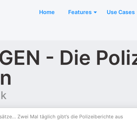
Home
Features
Use Cases
N - Die Poliz
en
nk
sätze… Zwei Mal täglich gibt’s die Polizeiberichte aus