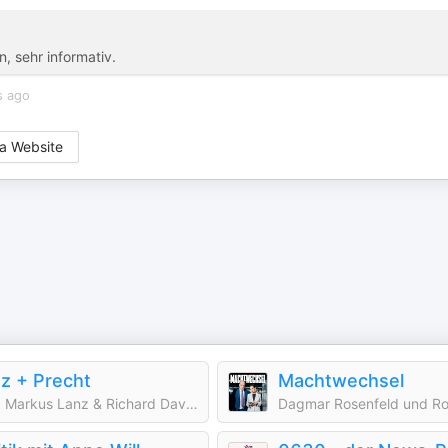
, sehr informativ.
s ago
a Website
z + Precht
Machtwechsel
ZDF, Markus Lanz & Richard David Precht