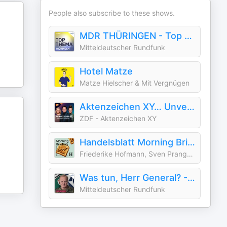
People also subscribe to these shows.
MDR THÜRINGEN - Top Thema Thüringen
Mitteldeutscher Rundfunk
Hotel Matze
Matze Hielscher & Mit Vergnügen
Aktenzeichen XY… Unvergessene Verbrechen
ZDF - Aktenzeichen XY
Handelsblatt Morning Briefing - News aus Wirtschaft, Politik und Finanzen
Friederike Hofmann, Sven Prange und die Handelsblatt Redaktion, Handelsblatt
Was tun, Herr General? - Der Podcast zum Ukraine-Krieg
Mitteldeutscher Rundfunk