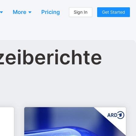
More
Pricing
Sign In
Get Started
eiberichte