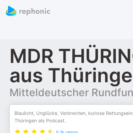
MDR THÜRINGE
aus Thüring
Mitteldeutscher Rundfu
Blaulicht, Unglücke, Verbrechen, kuriose Rettungsein
Thüringen als Podcast.
6.3k
ratings