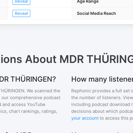
Reveal
Age Range
Reveal
Social Media Reach
tions About
MDR THÜRIN
r MDR THÜRINGEN?
How many listen
THÜRINGEN
. We scanned the
Rephonic provides a full set 
 in our comprehensive podcast
the number of listeners. View
N
and access YouTube
including podcast download 
s, chart rankings, ratings,
decisions about which podcas
your account
to access this 