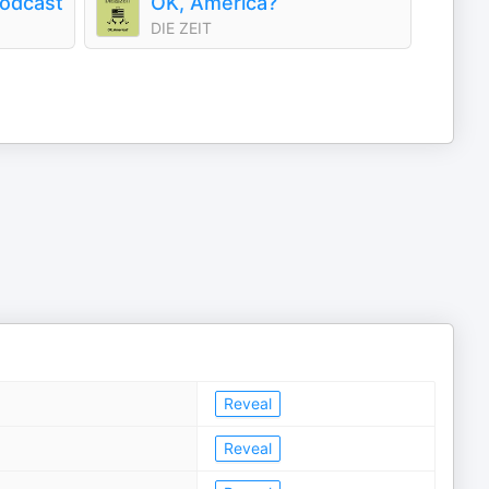
odcast
OK, America?
DIE ZEIT
Reveal
Reveal