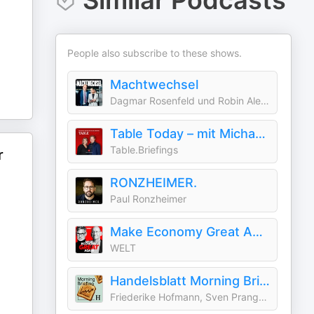
Similar Podcasts
People also subscribe to these shows.
Machtwechsel
Dagmar Rosenfeld und Robin Alexander
Table Today – mit Michael Bröcker und Helene Bubrowski
Table.Briefings
r
RONZHEIMER.
Paul Ronzheimer
Make Economy Great Again
WELT
Handelsblatt Morning Briefing - News aus Wirtschaft, Politik und Finanzen
Friederike Hofmann, Sven Prange und die Handelsblatt Redaktion, Handelsblatt