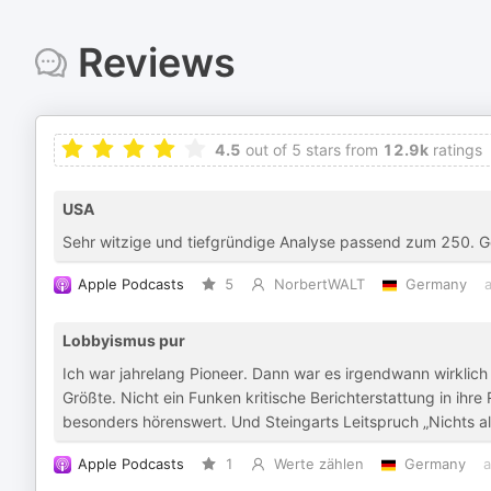
Reviews
4.5
out of 5 stars from
12.9k
ratings
USA
Sehr witzige und tiefgründige Analyse passend zum 250. Ge
Apple Podcasts
5
NorbertWALT
Germany
Lobbyismus pur
Ich war jahrelang Pioneer. Dann war es irgendwann wirklich g
Größte. Nicht ein Funken kritische Berichterstattung in ihre 
besonders hörenswert. Und Steingarts Leitspruch „Nichts als
Apple Podcasts
1
Werte zählen
Germany
a