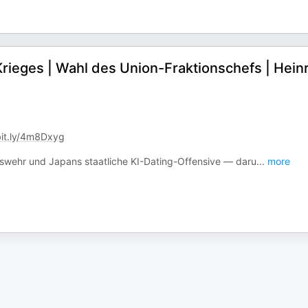
ieges | Wahl des Union-Fraktionschefs | Hein
bit.ly/4m8Dxyg
deswehr und Japans staatliche KI-Dating-Offensive — daru
...
more