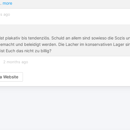
..
more
s ago
ist plakativ bis tendenziös. Schuld an allem sind sowieso die Sozis u
rgemacht und beleidigt werden. Die Lacher im konservativen Lager si
ist Euch das nicht zu billig?
2 months ago
a Website