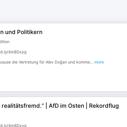
 und Politikern
ition.
bit.ly/4m8Dxyg
pause die Vertretung für Alev Doğan und komme
...
more
 realitätsfremd.” | AfD im Osten | Rekordflug
bit.ly/4m8Dxyg