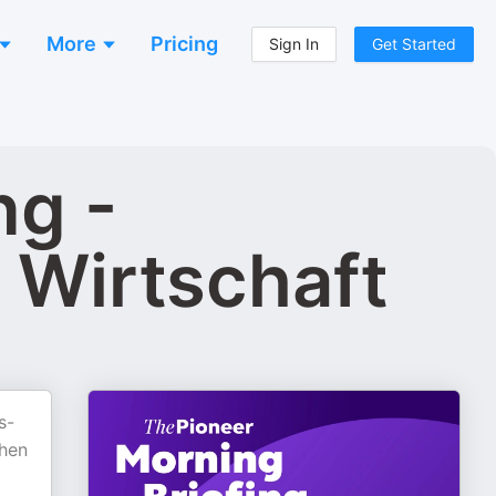
More
Pricing
Sign In
Get Started
ng -
 Wirtschaft
s-
chen