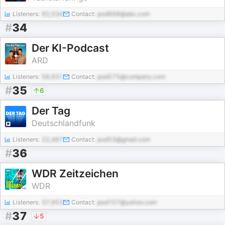
Listeners:
92,034
Contact:
pod668@abc.com
#
34
Der KI-Podcast
ARD
Listeners:
58,931
Contact:
pod575@company.com
#
35
6
Der Tag
Deutschlandfunk
Listeners:
22,487
Contact:
pod53@gmail.com
#
36
WDR Zeitzeichen
WDR
Listeners:
37,953
Contact:
pod157@yahoo.com
#
37
5