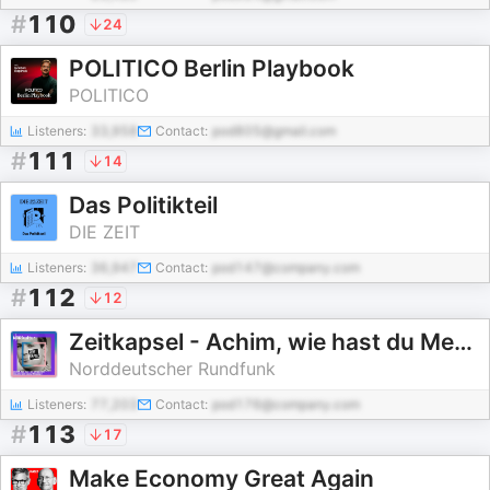
#
110
24
POLITICO Berlin Playbook
POLITICO
Listeners:
33,958
Contact:
pod805@gmail.com
#
111
14
Das Politikteil
DIE ZEIT
Listeners:
36,947
Contact:
pod147@company.com
#
112
12
Zeitkapsel - Achim, wie hast du Menschen aus der DDR geschmuggelt?
Norddeutscher Rundfunk
Listeners:
77,203
Contact:
pod176@company.com
#
113
17
Make Economy Great Again