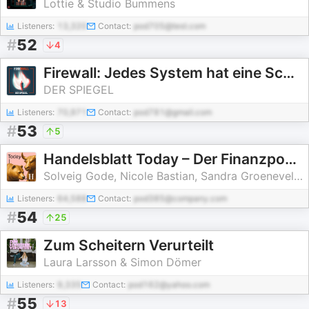
Lottie & Studio Bummens
Listeners:
13,320
Contact:
pod705@test.com
#
52
4
Firewall: Jedes System hat eine Schwachstelle
DER SPIEGEL
Listeners:
70,971
Contact:
pod781@gmail.com
#
53
5
Handelsblatt Today – Der Finanzpodcast mit News zu Börse, Aktien und Geldanlage
Solveig Gode, Nicole Bastian, Sandra Groeneveld, Nele Dohmen, Anis Mičijević, Ben Mendelson, Aileen Bunte
Listeners:
64,588
Contact:
pod385@company.com
#
54
25
Zum Scheitern Verurteilt
Laura Larsson & Simon Dömer
Listeners:
9,335
Contact:
pod162@yahoo.com
#
55
13