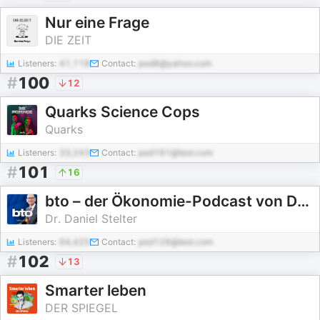
Nur eine Frage
DIE ZEIT
Listeners:
41,118
Contact:
pod8@yahoo.com
#
100
12
Quarks Science Cops
Quarks
Listeners:
33,243
Contact:
pod181@test.com
#
101
16
bto – der Ökonomie-Podcast von Dr. Daniel Stelter
Dr. Daniel Stelter
Listeners:
64,425
Contact:
pod126@test.com
#
102
13
Smarter leben
DER SPIEGEL