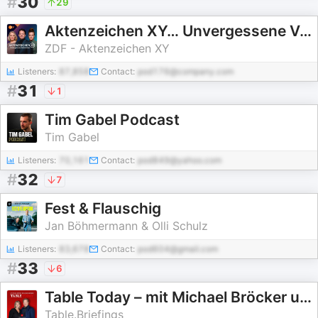
#
30
29
Aktenzeichen XY… Unvergessene Verbrechen
ZDF - Aktenzeichen XY
Listeners:
87,858
Contact:
pod176@company.com
#
31
1
Tim Gabel Podcast
Tim Gabel
Listeners:
70,161
Contact:
pod849@yahoo.com
#
32
7
Fest & Flauschig
Jan Böhmermann & Olli Schulz
Listeners:
83,678
Contact:
pod604@gmail.com
#
33
6
Table Today – mit Michael Bröcker und Helene Bubrowski
Table.Briefings