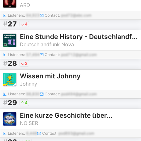
ARD
Listeners:
64,923
Contact:
pod72@abc.com
#
27
4
Eine Stunde History - Deutschlandfunk Nova
Deutschlandfunk Nova
Listeners:
57,494
Contact:
pod712@gmail.com
#
28
2
Wissen mit Johnny
Johnny
Listeners:
98,830
Contact:
pod494@gmail.com
#
29
4
Eine kurze Geschichte über...
NOISER
Listeners:
6,448
Contact:
pod893@gmail.com