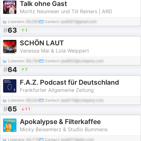
Talk ohne Gast
Moritz Neumeier und Till Reiners | ARD
Listeners:
60,094
Contact:
pod587@gmail.com
#
63
1
SCHÖN LAUT
Vanessa Mai & Lola Weippert
Listeners:
89,784
Contact:
pod692@company.com
#
64
7
F.A.Z. Podcast für Deutschland
Frankfurter Allgemeine Zeitung
Listeners:
66,024
Contact:
pod319@company.com
#
65
11
Apokalypse & Filterkaffee
Micky Beisenherz & Studio Bummens
Listeners:
44,719
Contact:
pod427@abc.com