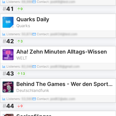
Listeners:
68,988
Contact:
pod48@test.com
#
41
9
Quarks Daily
Quarks
Listeners:
50,874
Contact:
pod434@test.com
#
42
3
Aha! Zehn Minuten Alltags-Wissen
WELT
Listeners:
82,048
Contact:
pod838@gmail.com
#
43
13
Behind The Games - Wer den Sport kontrolliert
Deutschlandfunk
Listeners:
53,560
Contact:
pod82@abc.com
#
44
9