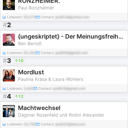
RONZHEIMER.
Paul Ronzheimer
Listeners:
55,578
Contact:
pod628@yahoo.com
#
2
{ungeskriptet} - Der Meinungsfreiheit verpflichtet.
Ben Berndt
Listeners:
92,293
Contact:
pod698@gmail.com
#
3
10
Mordlust
Paulina Krasa & Laura Wohlers
Listeners:
2,445
Contact:
pod609@gmail.com
#
4
12
Machtwechsel
Dagmar Rosenfeld und Robin Alexander
Listeners:
24,760
Contact:
pod205@test.com