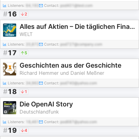
Listeners:
64,192
Contact:
pod401@test.com
#
16
2
Alles auf Aktien – Die täglichen Finanzen-News
WELT
Listeners:
20,872
Contact:
pod727@company.com
#
17
5
Geschichten aus der Geschichte
Richard Hemmer und Daniel Meßner
Listeners:
34,962
Contact:
pod740@yahoo.com
#
18
1
Die OpenAI Story
Deutschlandfunk
Listeners:
18,461
Contact:
pod687@yahoo.com
#
19
4