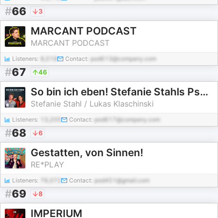
#
66
3
MARCANT PODCAST
MARCANT PODCAST
Listeners:
8,018
Contact:
pod613@company.com
#
67
46
So bin ich eben! Stefanie Stahls Psychologie-Podcast für alle "Normalgestörten"
Stefanie Stahl / Lukas Klaschinski
Listeners:
13,205
Contact:
pod617@company.com
#
68
6
Gestatten, von Sinnen!
RE*PLAY
Listeners:
76,072
Contact:
pod451@gmail.com
#
69
8
IMPERIUM