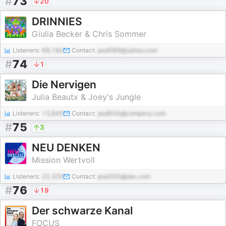
#
73
20
DRINNIES
Giulia Becker & Chris Sommer
Listeners:
69,184
Contact:
pod589@yahoo.com
#
74
1
Die Nervigen
Julia Beautx & Joey's Jungle
Listeners:
13,845
Contact:
pod935@company.com
#
75
3
NEU DENKEN
Mission Wertvoll
Listeners:
22,329
Contact:
pod335@abc.com
#
76
19
Der schwarze Kanal
FOCUS