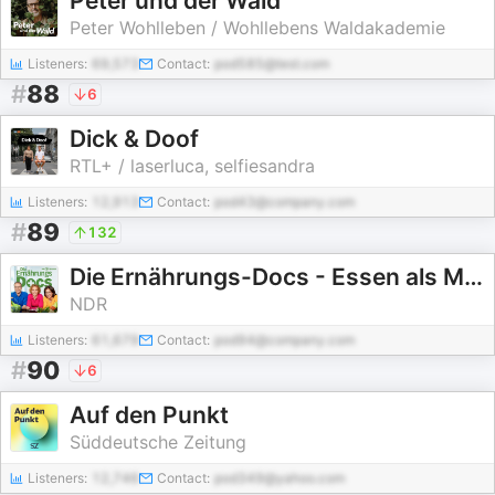
Peter und der Wald
Peter Wohlleben / Wohllebens Waldakademie
Listeners:
69,573
Contact:
pod585@test.com
#
88
6
Dick & Doof
RTL+ / laserluca, selfiesandra
Listeners:
12,913
Contact:
pod43@company.com
#
89
132
Die Ernährungs-Docs - Essen als Medizin
NDR
Listeners:
61,679
Contact:
pod94@company.com
#
90
6
Auf den Punkt
Süddeutsche Zeitung
Listeners:
12,746
Contact:
pod349@yahoo.com