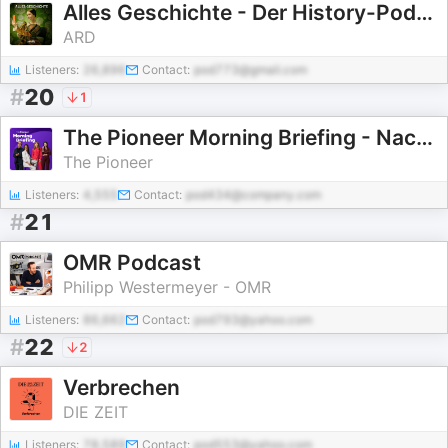
Alles Geschichte - Der History-Podcast
ARD
Listeners:
26,896
Contact:
pod773@gmail.com
#
20
1
The Pioneer Morning Briefing - Nachrichten aus Politik und Wirtschaft
The Pioneer
Listeners:
4,555
Contact:
pod434@company.com
#
21
OMR Podcast
Philipp Westermeyer - OMR
Listeners:
86,662
Contact:
pod793@yahoo.com
#
22
2
Verbrechen
DIE ZEIT
Listeners:
78,589
Contact:
pod553@yahoo.com