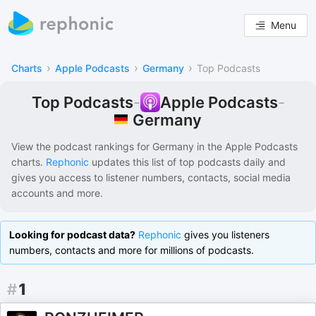
Menu
›
›
›
Charts
Apple Podcasts
Germany
Top Podcasts
Top Podcasts
-
Apple Podcasts
-
Germany
View the podcast rankings for
Germany
in the
Apple Podcasts
charts.
Rephonic
updates this list of
top podcasts
daily and
gives you access to listener numbers, contacts, social media
accounts and more.
Looking for podcast data?
Rephonic
gives you listeners
numbers, contacts and more for millions of podcasts.
#
1