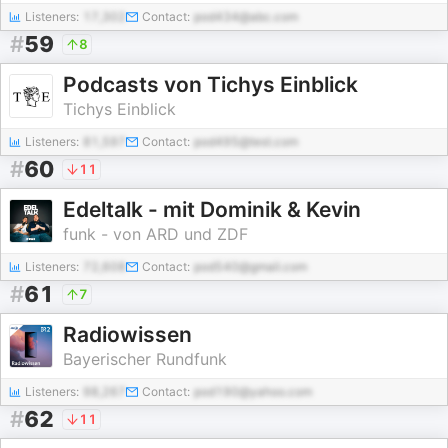
Listeners:
17,302
Contact:
pod434@abc.com
#
59
8
Podcasts von Tichys Einblick
Tichys Einblick
Listeners:
81,597
Contact:
pod495@test.com
#
60
11
Edeltalk - mit Dominik & Kevin
funk - von ARD und ZDF
Listeners:
72,608
Contact:
pod540@gmail.com
#
61
7
Radiowissen
Bayerischer Rundfunk
Listeners:
98,267
Contact:
pod190@yahoo.com
#
62
11