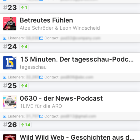
#
23
1
Betreutes Fühlen
Atze Schröder & Leon Windscheid
Listeners:
56,035
Contact:
pod32@company.com
#
24
4
15 Minuten. Der tagesschau-Podcast am Morgen
tagesschau
Listeners:
32,265
Contact:
pod806@abc.com
#
25
4
0630 - der News-Podcast
1LIVE für die ARD
Listeners:
31,707
Contact:
pod812@gmail.com
#
26
14
Wild Wild Web - Geschichten aus dem Internet