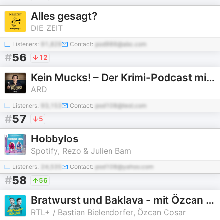
Alles gesagt?
DIE ZEIT
Listeners:
91,829
Contact:
pod986@abc.com
#
56
12
Kein Mucks! – Der Krimi-Podcast mit Bastian Pastewka
ARD
Listeners:
93,153
Contact:
pod108@test.com
#
57
5
Hobbylos
Spotify, Rezo & Julien Bam
Listeners:
24,535
Contact:
pod108@yahoo.com
#
58
56
Bratwurst und Baklava - mit Özcan Cosar und Bastian Bielendorfer
RTL+ / Bastian Bielendorfer, Özcan Cosar