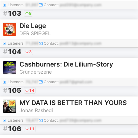
Listeners:
91,987
Contact:
pod390@company.com
#
103
8
Die Lage
DER SPIEGEL
Listeners:
71,086
Contact:
pod813@company.com
#
104
3
Cashburners: Die Lilium-Story
Gründerszene
Listeners:
70,747
Contact:
pod87@gmail.com
#
105
14
MY DATA IS BETTER THAN YOURS
Jonas Rashedi
Listeners:
19,477
Contact:
pod739@company.com
#
106
11