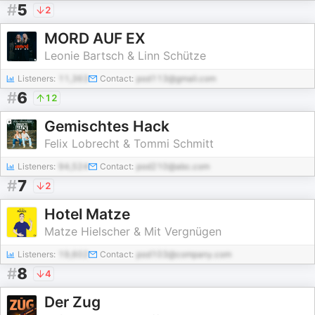
#
5
2
MORD AUF EX
Leonie Bartsch & Linn Schütze
Listeners:
11,363
Contact:
pod113@gmail.com
#
6
12
Gemischtes Hack
Felix Lobrecht & Tommi Schmitt
Listeners:
94,524
Contact:
pod210@abc.com
#
7
2
Hotel Matze
Matze Hielscher & Mit Vergnügen
Listeners:
19,602
Contact:
pod103@company.com
#
8
4
Der Zug