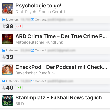
Psychologie to go!
Dipl. Psych. Franca Cerutti
Listeners:
19,760
Contact:
pod834@abc.com
#
38
7
ARD Crime Time – Der True Crime Podcast
Mitteldeutscher Rundfunk
Listeners:
33,944
Contact:
pod423@gmail.com
#
39
CheckPod - Der Podcast mit Checker Tobi
Bayerischer Rundfunk
Listeners:
14,864
Contact:
pod995@test.com
#
40
6
Stammplatz – Fußball News täglich
BILD