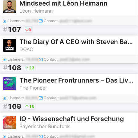
Mindseed mit Léon Heimann
Léon Heimann
Listeners:
80,780
Contact:
pod211@test.com
#
107
8
The Diary Of A CEO with Steven Bartlett
DOAC
Listeners:
78,608
Contact:
pod22@abc.com
#
108
23
The Pioneer Frontrunners – Das Live-Finanzmarkt-Update von Gabor Steingart
The Pioneer
Listeners:
80,905
Contact:
pod273@yahoo.com
#
109
16
IQ - Wissenschaft und Forschung
Bayerischer Rundfunk
Listeners:
26,480
Contact:
pod924@gmail.com