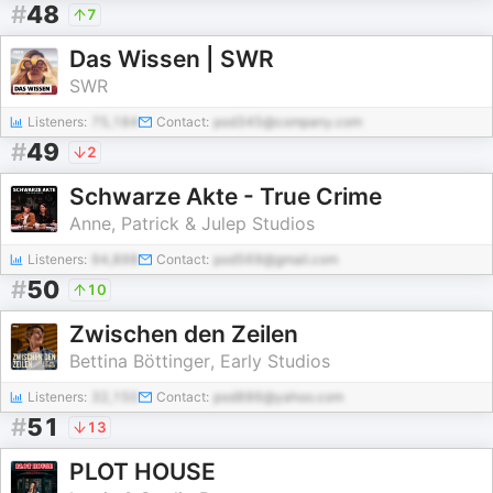
#
48
7
Das Wissen | SWR
SWR
Listeners:
75,184
Contact:
pod345@company.com
#
49
2
Schwarze Akte - True Crime
Anne, Patrick & Julep Studios
Listeners:
94,898
Contact:
pod569@gmail.com
#
50
10
Zwischen den Zeilen
Bettina Böttinger, Early Studios
Listeners:
32,150
Contact:
pod886@yahoo.com
#
51
13
PLOT HOUSE