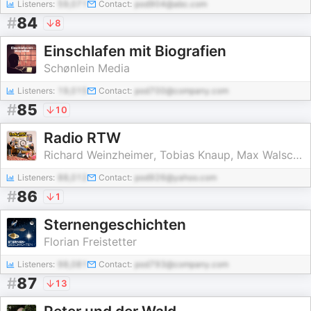
Listeners:
59,071
Contact:
pod904@abc.com
#
84
8
Einschlafen mit Biografien
Schønlein Media
Listeners:
19,015
Contact:
pod700@company.com
#
85
10
Radio RTW
Richard Weinzheimer, Tobias Knaup, Max Walscheid
Listeners:
88,012
Contact:
pod926@yahoo.com
#
86
1
Sternengeschichten
Florian Freistetter
Listeners:
98,081
Contact:
pod793@company.com
#
87
13