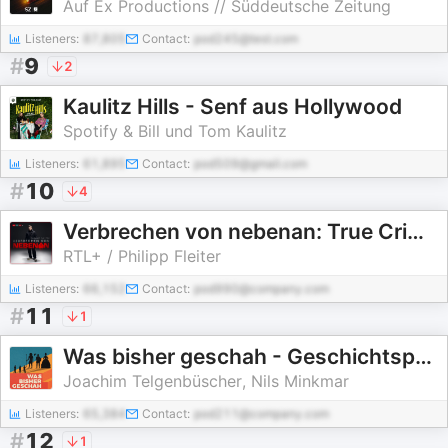
Auf Ex Productions // Süddeutsche Zeitung
Listeners:
87,805
Contact:
pod245@test.com
#
9
2
Kaulitz Hills - Senf aus Hollywood
Spotify & Bill und Tom Kaulitz
Listeners:
61,895
Contact:
pod509@gmail.com
#
10
4
Verbrechen von nebenan: True Crime aus der Nachbarschaft
RTL+ / Philipp Fleiter
Listeners:
66,152
Contact:
pod990@company.com
#
11
1
Was bisher geschah - Geschichtspodcast
Joachim Telgenbüscher, Nils Minkmar
Listeners:
65,384
Contact:
pod211@company.com
#
12
1