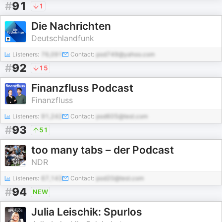
#
91
1
Die Nachrichten
Deutschlandfunk
Listeners:
76,091
Contact:
pod749@yahoo.com
#
92
15
Finanzfluss Podcast
Finanzfluss
Listeners:
91,242
Contact:
pod605@test.com
#
93
51
too many tabs – der Podcast
NDR
Listeners:
67,143
Contact:
pod20@test.com
#
94
NEW
Julia Leischik: Spurlos