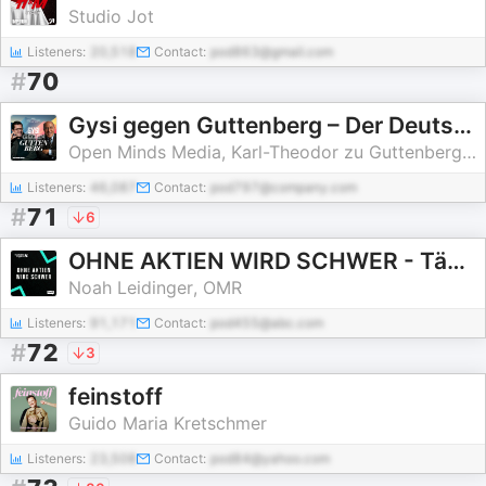
Studio Jot
Listeners:
20,518
Contact:
pod863@gmail.com
#
70
Gysi gegen Guttenberg – Der Deutschland Podcast
Open Minds Media, Karl-Theodor zu Guttenberg & Gregor Gysi
Listeners:
46,087
Contact:
pod797@company.com
#
71
6
OHNE AKTIEN WIRD SCHWER - Tägliche Börsen-News
Noah Leidinger, OMR
Listeners:
91,171
Contact:
pod455@abc.com
#
72
3
feinstoff
Guido Maria Kretschmer
Listeners:
23,508
Contact:
pod84@yahoo.com