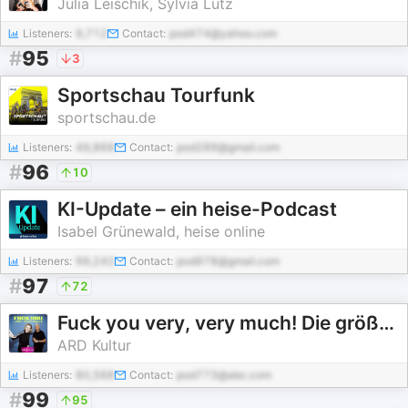
Julia Leischik, Sylvia Lutz
Listeners:
9,712
Contact:
pod474@yahoo.com
#
95
3
Sportschau Tourfunk
sportschau.de
Listeners:
49,868
Contact:
pod289@gmail.com
#
96
10
KI-Update – ein heise-Podcast
Isabel Grünewald, heise online
Listeners:
99,242
Contact:
pod978@gmail.com
#
97
72
Fuck you very, very much! Die größten Beefs im Musikbiz
ARD Kultur
Listeners:
80,568
Contact:
pod773@abc.com
#
99
95