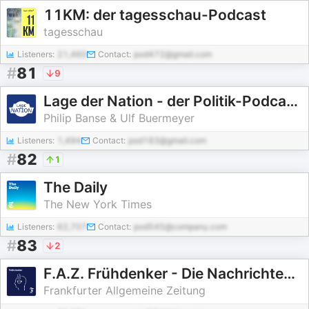
11KM: der tagesschau-Podcast
tagesschau
Listeners:
21,460
Contact:
pod472@gmail.com
#
81
9
Lage der Nation - der Politik-Podcast aus Berlin
Philip Banse & Ulf Buermeyer
Listeners:
1,494
Contact:
pod183@gmail.com
#
82
1
The Daily
The New York Times
Listeners:
62,707
Contact:
pod545@company.com
#
83
2
F.A.Z. Frühdenker - Die Nachrichten am Morgen
Frankfurter Allgemeine Zeitung