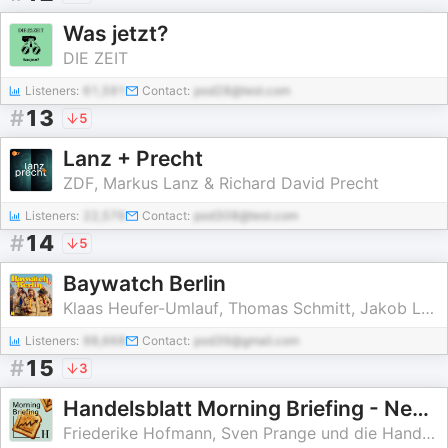
Was jetzt?
DIE ZEIT
Listeners:
61,591
Contact:
pod28@test.com
#
13
5
Lanz + Precht
ZDF, Markus Lanz & Richard David Precht
Listeners:
22,576
Contact:
pod308@test.com
#
14
5
Baywatch Berlin
Klaas Heufer-Umlauf, Thomas Schmitt, Jakob Lundt & Studio Bummens
Listeners:
98,668
Contact:
pod39@gmail.com
#
15
3
Handelsblatt Morning Briefing - News aus Wirtschaft, Politik und Finanzen
Friederike Hofmann, Sven Prange und die Handelsblatt Redaktion, Handelsblatt