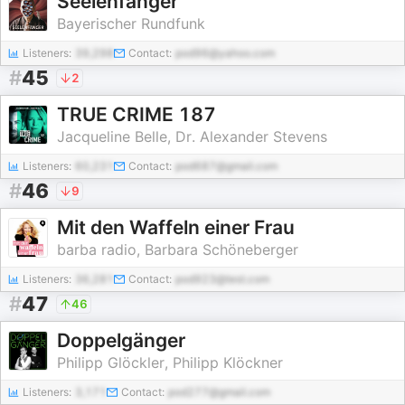
Seelenfänger
Bayerischer Rundfunk
Listeners:
39,298
Contact:
pod96@yahoo.com
#
45
2
TRUE CRIME 187
Jacqueline Belle, Dr. Alexander Stevens
Listeners:
60,231
Contact:
pod687@gmail.com
#
46
9
Mit den Waffeln einer Frau
barba radio, Barbara Schöneberger
Listeners:
36,281
Contact:
pod923@test.com
#
47
46
Doppelgänger
Philipp Glöckler, Philipp Klöckner
Listeners:
3,171
Contact:
pod277@gmail.com