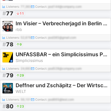
Listeners:
77,363
Contact:
pod144@company.com
#
77
11
Im Visier – Verbrecherjagd in Berlin und Brandenburg
rbb
Listeners:
52,678
Contact:
pod385@gmail.com
#
78
9
UNFASSBAR – ein Simplicissimus Podcast
Simplicissimus
Listeners:
24,683
Contact:
pod528@company.com
#
79
29
Deffner und Zschäpitz – Der Wirtschafts-Talk von WELT
WELT
Listeners:
56,101
Contact:
pod665@test.com
#
80
23