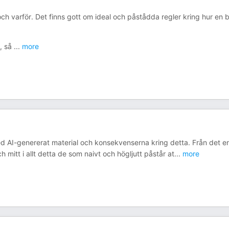
 och varför. Det finns gott om ideal och påstådda regler kring hur en 
n, så
...
more
med AI-genererat material och konsekvenserna kring detta. Från det e
 mitt i allt detta de som naivt och högljutt påstår at
...
more