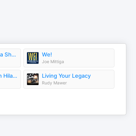
The Jamie Kern Lima Show
We!
Joe Mittiga
Ready For Love with Hilary Silver
Living Your Legacy
Rudy Mawer