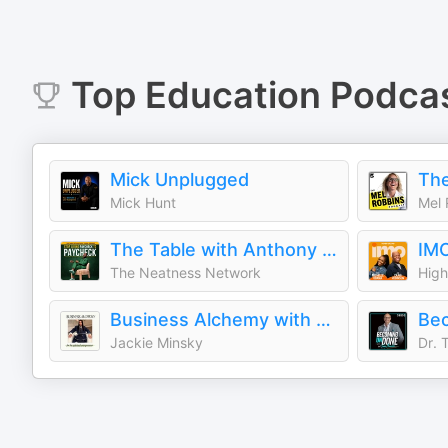
Top
Education
Podca
Mick Unplugged
The
Mick Hunt
Mel 
The Table with Anthony ONeal
The Neatness Network
High
Business Alchemy with Jackie Minsky
Jackie Minsky
Dr. 