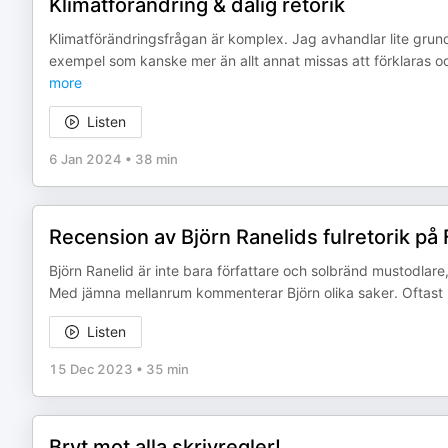
Klimatförändring & dålig retorik
Klimatförändringsfrågan är komplex. Jag avhandlar lite grun
exempel som kanske mer än allt annat missas att förklaras oc
more
Listen
6 Jan 2024
•
38 min
Recension av Björn Ranelids fulretorik p
Björn Ranelid är inte bara författare och solbränd mustodlar
Med jämna mellanrum kommenterar Björn olika saker. Oftast re
Listen
15 Dec 2023
•
35 min
Bryt mot alla skrivregler!