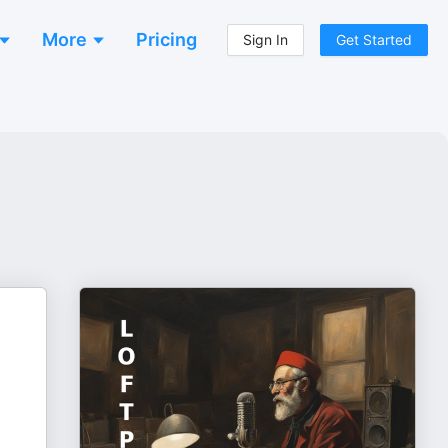
More
Pricing
Sign In
Get Started
,