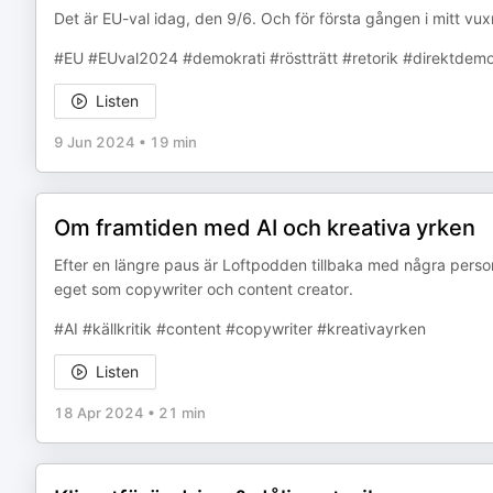
Det är EU-val idag, den 9/6. Och för första gången i mitt vuxn
#EU #EUval2024 #demokrati #röstträtt #retorik #direktdemokr
Listen
9 Jun 2024
•
19 min
Om framtiden med AI och kreativa yrken
Efter en längre paus är Loftpodden tillbaka med några person
eget som copywriter och content creator.
#AI #källkritik #content #copywriter #kreativayrken
Listen
18 Apr 2024
•
21 min