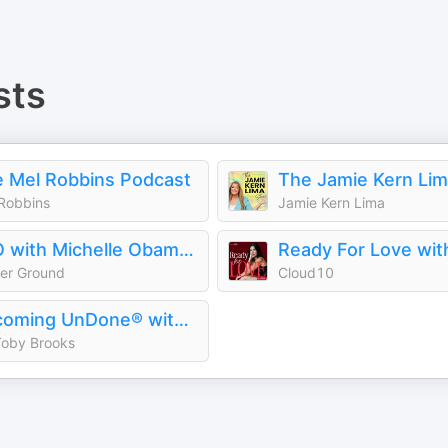
sts
 Mel Robbins Podcast
Robbins
Jamie Kern Lima
IMO with Michelle Obama and Craig Robinson
er Ground
Cloud10
Becoming UnDone® with Dr. Toby Brooks
Toby Brooks