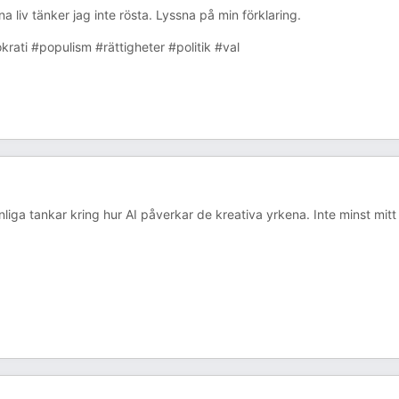
a liv tänker jag inte rösta. Lyssna på min förklaring.
ati #populism #rättigheter #politik #val
liga tankar kring hur AI påverkar de kreativa yrkena. Inte minst mitt