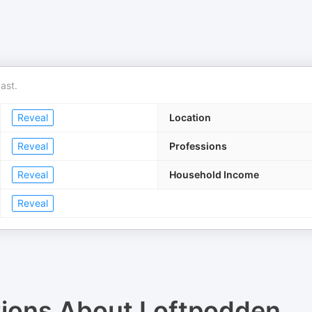
ast.
Reveal
Location
Reveal
Professions
Reveal
Household Income
Reveal
tions About
Loftpodden