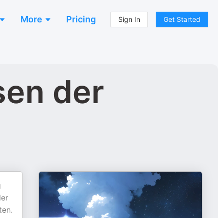
More
Pricing
Sign In
Get Started
sen der
g
ler
ten.