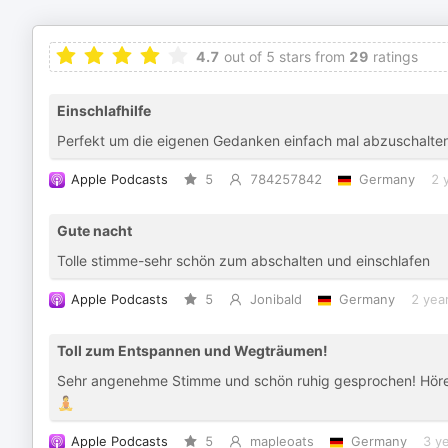
4.7
out of 5 stars from
29
ratings
Einschlafhilfe
Perfekt um die eigenen Gedanken einfach mal abzuschalte
Apple Podcasts
5
784257842
Germany
2 
Gute nacht
Tolle stimme-sehr schön zum abschalten und einschlafen
Apple Podcasts
5
Jonibald
Germany
2 yea
Toll zum Entspannen und Wegträumen!
Sehr angenehme Stimme und schön ruhig gesprochen! Höre
🧘
Apple Podcasts
5
mapleoats
Germany
3 y