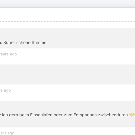
n. Super schöne Stimme!
years ago
rs ago
 ich gern beim Einschlafen oder zum Entspannen zwischendurch 💛
ears ago