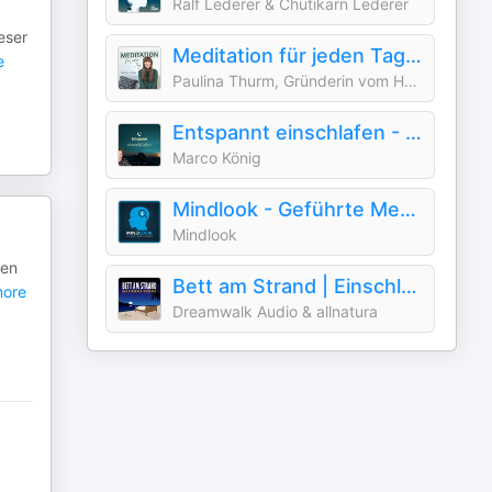
Ralf Lederer & Chutikarn Lederer
eser
Meditation für jeden Tag - Dein Podcast für geführte Meditationen und Entspannung
e
Paulina Thurm, Gründerin vom House of Peace
Entspannt einschlafen - Meditation & Achtsamkeit für die Nacht
Marco König
Mindlook - Geführte Meditationen
Mindlook
den
Bett am Strand | Einschlafen zu Reisegeschichten
ore
Dreamwalk Audio & allnatura