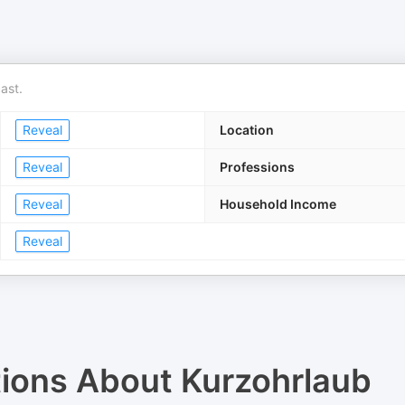
ast.
Reveal
Location
Reveal
Professions
Reveal
Household Income
Reveal
tions About
Kurzohrlaub