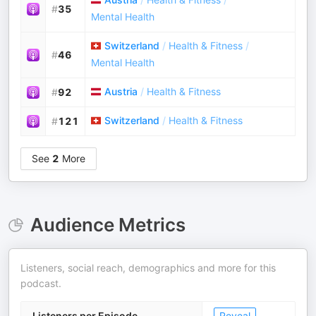
#
35
Mental Health
Switzerland
/
Health & Fitness
/
#
46
Mental Health
Austria
/
Health & Fitness
#
92
Switzerland
/
Health & Fitness
#
121
See
2
More
Audience Metrics
Listeners, social reach, demographics and more for this
podcast.
Listeners per Episode
Reveal