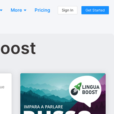
More
Pricing
Sign In
Get Started
Boost
que