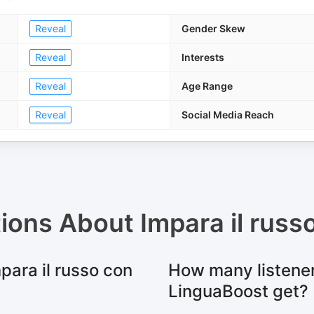
Reveal
Gender Skew
Reveal
Interests
Reveal
Age Range
Reveal
Social Media Reach
tions About
Impara il rus
para il russo con
How many listener
LinguaBoost get?