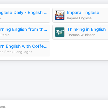
Bringlese Daily - English Listening 🎧
Impara l'inglese
n
Impara l'inglese
Learning English from the News
Thinking in English
 Radio
Thomas Wilkinson
Learn English with Coffee Break English
ee Break Languages
ast.