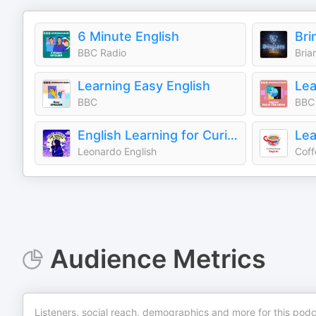
6 Minute English
BBC Radio
Bria
Learning Easy English
BBC
BBC
English Learning for Curious Minds | A More Interesting Way To Learn English
Leonardo English
Coff
Audience Metrics
Listeners, social reach, demographics and more for this podc