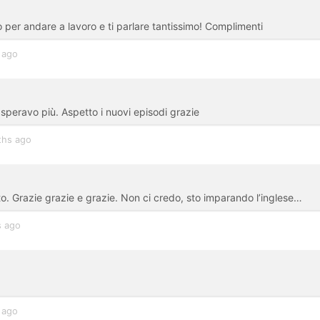
o per andare a lavoro e ti parlare tantissimo! Complimenti
 ago
 speravo più. Aspetto i nuovi episodi grazie
ths ago
tto. Grazie grazie e grazie. Non ci credo, sto imparando l’inglese…
 ago
 ago