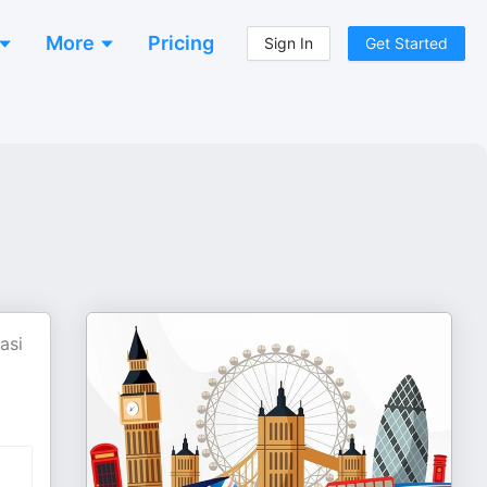
More
Pricing
Sign In
Get Started
asi