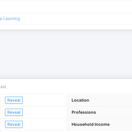
e Learning
ast.
Reveal
Location
Reveal
Professions
Reveal
Household Income