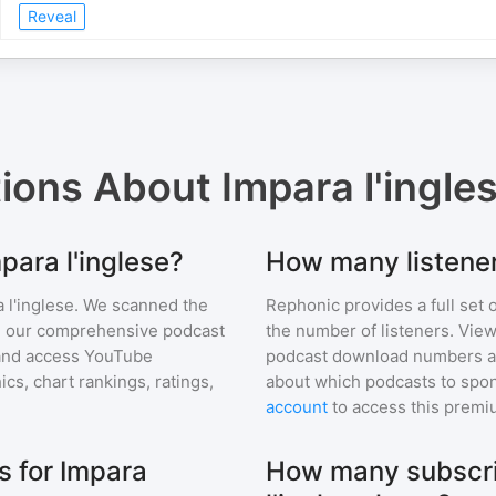
Reveal
tions About
Impara l'ingle
para l'inglese?
How many listener
 l'inglese
. We scanned the
Rephonic provides a full set 
 in our comprehensive podcast
the number of listeners. View
and access YouTube
podcast download numbers an
s, chart rankings, ratings,
about which podcasts to spon
account
to access this premi
 for Impara
How many subscri