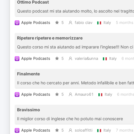
Ottimo Podcast
Questo podcast mi sta aiutando molto, lo ascolto nel tragitt
Apple Podcasts
5
fabio clav
Italy
5 months
Ripetere ripetere e memorizzare
Questo corso mi sta aiutando ad imparare l’inglese!!! Non ci
Apple Podcasts
5
valeria&unna
Italy
6 mon
Finalmente
Il corso che ho cercato per anni. Metodo infallibile e ben fa
Apple Podcasts
5
Amauro61
Italy
6 months
Bravissimo
Il miglior corso di inglese che ho potuto mai conoscere
Apple Podcasts
5
soloaffitti
Italy
7 months