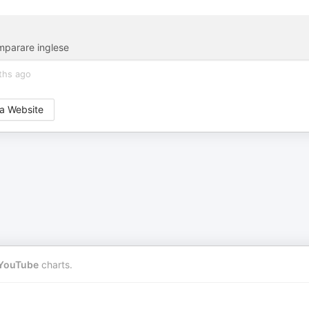
imparare inglese
ths ago
a Website
YouTube
charts.