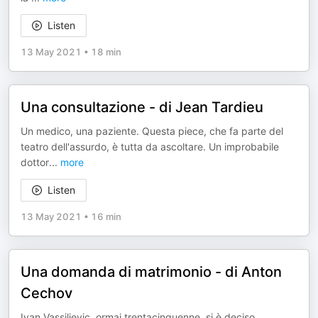
Listen
13 May 2021
•
18 min
Una consultazione - di Jean Tardieu
Un medico, una paziente. Questa piece, che fa parte del
teatro dell'assurdo, è tutta da ascoltare. Un improbabile
dottor
...
more
Listen
13 May 2021
•
16 min
Una domanda di matrimonio - di Anton
Cechov
Ivan Vassilievic, ormai trentacinquenne, si è deciso