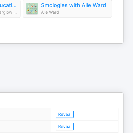
Who Smarted? - Educational Podcast for Kids
Smologies with Alie Ward
Atomic Entertainment / Starglow Media
Alie Ward
Reveal
Reveal