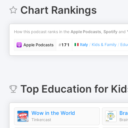
Chart Rankings
How this podcast ranks in the
Apple Podcasts
,
Spotify
and
Italy
/
Kids & Family
/
Educ
Apple Podcasts
#
171
Top
Education for Kid
Wow in the World
Tinkercast
Brai