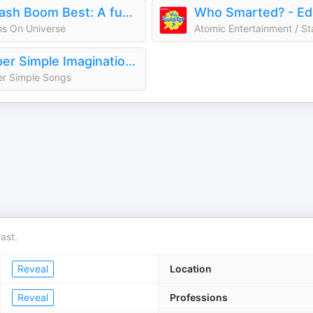
Smash Boom Best: A funny, smart debate show for kids and family
ns On Universe
Super Simple Imagination Time With Caitie!
r Simple Songs
ast.
Reveal
Location
Reveal
Professions