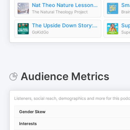
Nat Theo Nature Lessons Rooted in the Bible
The Natural Theology Project
Brai
The Upside Down Story: Mystery Stories for Kid Detectives
GoKidGo
Supe
Audience Metrics
Listeners, social reach, demographics and more for this podc
Gender Skew
Interests