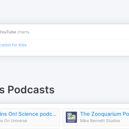
YouTube
charts.
ation for Kids
s
Podcasts
Brains On! Science podcast for kids
The Zooquarium Po
ns On Universe
Mike Bennett Studios