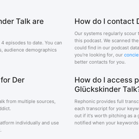
der Talk are
How do I contact 
Our systems regularly scour t
this podcast. We scanned the 
4
episodes to date. You can
could find in our podcast data
ngs, audience demographics
you're looking for, our
concie
better contacts for you.
for Der
How do I access p
Glückskinder Talk
alk
from multiple sources,
Rephonic provides full transc
dict.
each transcript for your keyw
out if it's worth pitching as 
latform individually and use
notified when your keywords
.