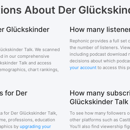
tions About
Der Glückskin
er Glückskinder
How many listener
Rephonic provides a full set 
the number of listeners. View
lückskinder Talk
. We scanned
including podcast download 
find in our comprehensive
decisions about which podcas
kskinder Talk
and access
your account
to access this 
mographics, chart rankings,
 for Der
How many subscri
Glückskinder Talk
a for
Der Glückskinder Talk
,
To see how many followers o
ome, professions, education
other platforms such as Cast
aphics by
upgrading your
You'll also find viewership fi