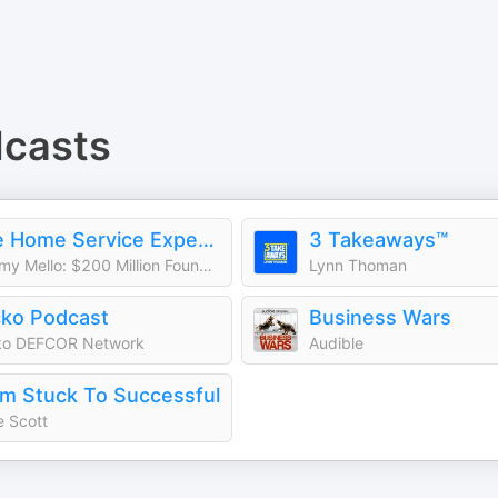
casts
The Home Service Expert Podcast
3 Takeaways™
Tommy Mello: $200 Million Founder|Forbes, Inc., Entrepreneur Columnist
Lynn Thoman
ko Podcast
Business Wars
ko DEFCOR Network
Audible
m Stuck To Successful
 Scott