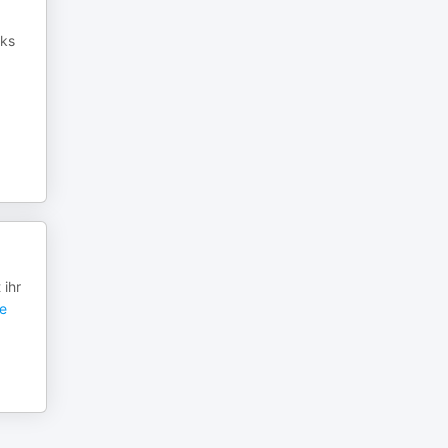
lks
 ihr
e