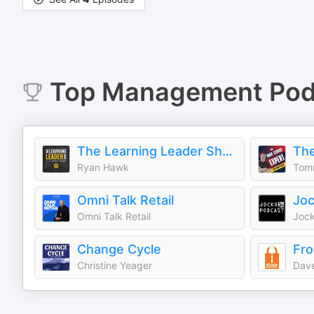
Top
Management
Pod
The Learning Leader Show With Ryan Hawk
Ryan Hawk
Omni Talk Retail
Joc
Omni Talk Retail
Joc
Change Cycle
Fro
Christine Yeager
Dave