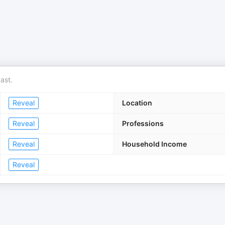
ast.
Reveal
Location
Reveal
Professions
Reveal
Household Income
Reveal