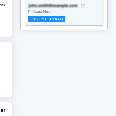
weier
Podcast Host
View Email Address
der