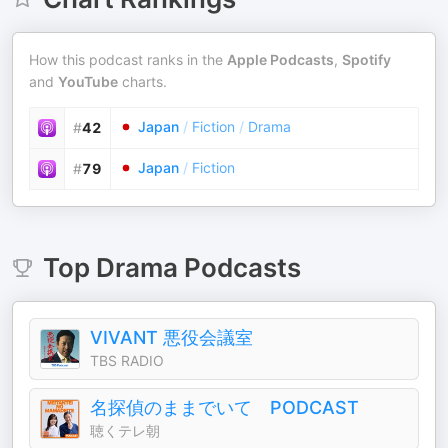
How this podcast ranks in the
Apple Podcasts
,
Spotify
and
YouTube
charts.
Japan
/
Fiction
/
Drama
#
42
Japan
/
Fiction
#
79
Top
Drama
Podcasts
VIVANT 悪役会議室
TBS RADIO
名探偵のままでいて PODCAST
聴くテレ朝