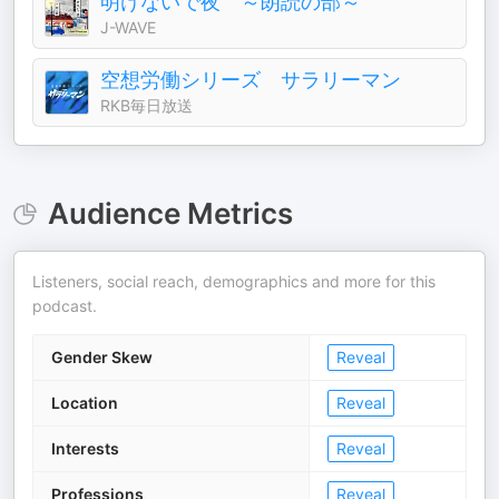
明けないで夜 ～朗読の部～
J-WAVE
空想労働シリーズ サラリーマン
RKB毎日放送
Audience Metrics
Listeners, social reach, demographics and more for this
podcast.
Gender Skew
Reveal
Location
Reveal
Interests
Reveal
Professions
Reveal