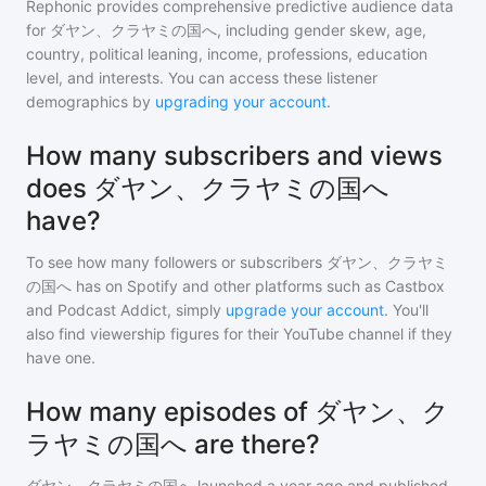
Rephonic provides comprehensive predictive audience data
for
ダヤン、クラヤミの国へ
, including gender skew, age,
country, political leaning, income, professions, education
level, and interests. You can access these listener
demographics by
upgrading your account
.
How many subscribers and views
does ダヤン、クラヤミの国へ
have?
To see how many followers or subscribers
ダヤン、クラヤミ
の国へ
has on Spotify and other platforms such as Castbox
and Podcast Addict, simply
upgrade your account
. You'll
also find viewership figures for their YouTube channel if they
have one.
How many episodes of ダヤン、ク
ラヤミの国へ are there?
ダヤン、クラヤミの国へ
launched a year ago and
published