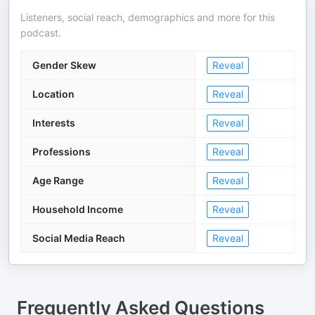
Listeners, social reach, demographics and more for this
podcast.
Gender Skew
Reveal
Location
Reveal
Interests
Reveal
Professions
Reveal
Age Range
Reveal
Household Income
Reveal
Social Media Reach
Reveal
Frequently Asked Questions