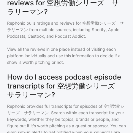
reviews for 空想労働シリーズ サ
ラリーマン?
Rephonic pulls ratings and reviews for
空想労働シリーズ サ
ラリーマン
from multiple sources, including Spotify, Apple
Podcasts, Castbox, and Podcast Addict.
View all the reviews in one place instead of visiting each
platform individually and use this information to decide if a
show is worth pitching or not.
How do I access podcast episode
transcripts for 空想労働シリーズ
サラリーマン?
Rephonic provides full transcripts for episodes of
空想労働シ
リーズ サラリーマン
. Search within each transcript for your
keywords, whether they be topics, brands or people, and
figure out if it's worth pitching as a guest or sponsor. You can
even set-up alerts to get notified when your keywords are