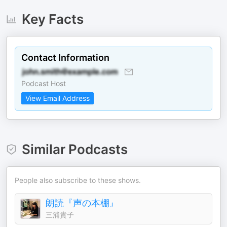
Key Facts
Contact Information
Podcast Host
View Email Address
Similar Podcasts
People also subscribe to these shows.
朗読『声の本棚』
三浦貴子