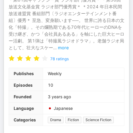
放送文化基金賞 ラジオ部門優秀賞＊ ＊2024 年日本民間
放送連盟賞 番組部門〔ラジオエンターテインメント番
組〕優秀＊ 至急、変身願います──。 世界に誇る日本の文
化「特撮」。その爛熟期である70年代ヒーローのDNAを
受け継ぎ、かつ「会社員あるある」を軸にした巨大ヒーロ
ー活劇。 第1弾は「特撮風ラジオドラマ」。老舗ラジオ局
として、壮大なスケー
...
more
78
ratings
Publishes
Weekly
Episodes
10
Founded
3 years ago
Language
Japanese
Categories
Drama
Fiction
Science Fiction