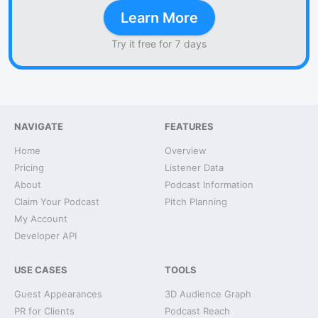
Learn More
Try it free for 7 days
NAVIGATE
FEATURES
Home
Overview
Pricing
Listener Data
About
Podcast Information
Claim Your Podcast
Pitch Planning
My Account
Developer API
USE CASES
TOOLS
Guest Appearances
3D Audience Graph
PR for Clients
Podcast Reach