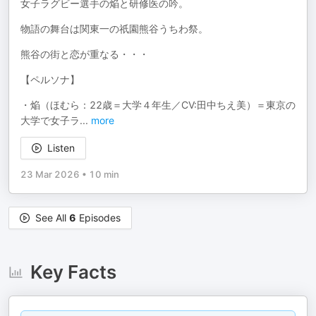
女子ラグビー選手の焔と研修医の吟。
物語の舞台は関東一の祇園熊谷うちわ祭。
熊谷の街と恋が重なる・・・
【ペルソナ】
・焔（ほむら：22歳＝大学４年生／CV:田中ちえ美）＝東京の
大学で女子ラ
...
more
Listen
23 Mar 2026
•
10 min
See All
6
Episodes
Key Facts