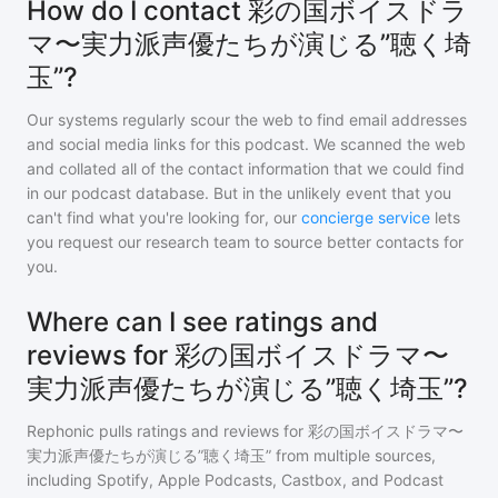
How do I contact 彩の国ボイスドラ
マ〜実力派声優たちが演じる”聴く埼
玉”?
Our systems regularly scour the web to find email addresses
and social media links for this podcast. We scanned the web
and collated all of the contact information that we could find
in our podcast database. But in the unlikely event that you
can't find what you're looking for, our
concierge service
lets
you request our research team to source better contacts for
you.
Where can I see ratings and
reviews for 彩の国ボイスドラマ〜
実力派声優たちが演じる”聴く埼玉”?
Rephonic pulls ratings and reviews for
彩の国ボイスドラマ〜
実力派声優たちが演じる”聴く埼玉”
from multiple sources,
including Spotify, Apple Podcasts, Castbox, and Podcast