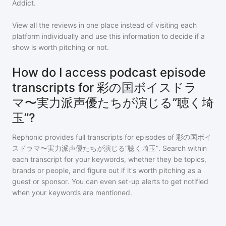
Addict.
View all the reviews in one place instead of visiting each
platform individually and use this information to decide if a
show is worth pitching or not.
How do I access podcast episode
transcripts for 彩の国ボイスドラ
マ〜実力派声優たちが演じる”聴く埼
玉”?
Rephonic provides full transcripts for episodes of
彩の国ボイ
スドラマ〜実力派声優たちが演じる”聴く埼玉”
. Search within
each transcript for your keywords, whether they be topics,
brands or people, and figure out if it's worth pitching as a
guest or sponsor. You can even set-up alerts to get notified
when your keywords are mentioned.