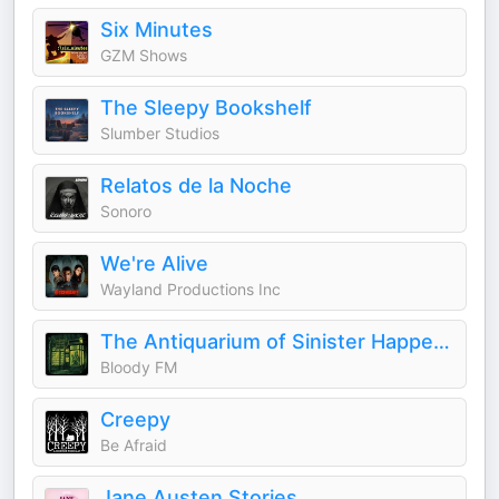
Six Minutes
GZM Shows
The Sleepy Bookshelf
Slumber Studios
Relatos de la Noche
Sonoro
We're Alive
Wayland Productions Inc
The Antiquarium of Sinister Happenings
Bloody FM
Creepy
Be Afraid
Jane Austen Stories