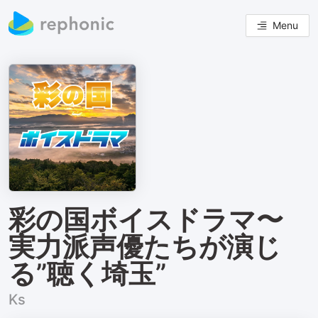
Menu
彩の国ボイスドラマ〜
実力派声優たちが演じ
る”聴く埼玉”
Ks