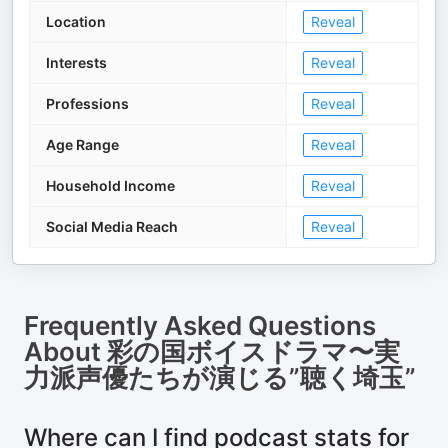
Location
Reveal
Interests
Reveal
Professions
Reveal
Age Range
Reveal
Household Income
Reveal
Social Media Reach
Reveal
Frequently Asked Questions
About
彩の国ボイスドラマ〜実
力派声優たちが演じる”聴く埼玉”
Where can I find podcast stats for