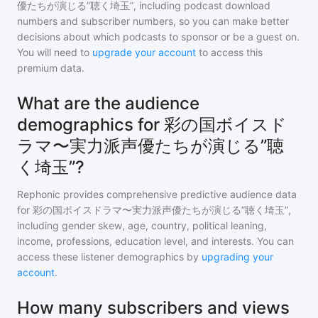
優たちが演じる”聴く埼玉”
, including podcast download
numbers and subscriber numbers, so you can make better
decisions about which podcasts to sponsor or be a guest on.
You will need to
upgrade your account
to access this
premium data.
What are the audience
demographics for 彩の国ボイスド
ラマ〜実力派声優たちが演じる”聴
く埼玉”?
Rephonic provides comprehensive predictive audience data
for
彩の国ボイスドラマ〜実力派声優たちが演じる”聴く埼玉”
,
including gender skew, age, country, political leaning,
income, professions, education level, and interests. You can
access these listener demographics by
upgrading your
account
.
How many subscribers and views