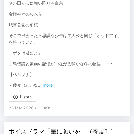
冬の田んぼに舞い降りる白鳥
金鑽神社の杉木立
城峯公園の冬桜
そこで出会った不思議な少年は主人公と同じ「オッドアイ」
を持っていた。
「ボクは君だよ」
白鳥伝説と家族の記憶がつながる静かな冬の物語・・・
【ペルソナ】
・倭奏（わかな
...
more
Listen
23 Mar 2026
•
11 min
ボイスドラマ「星に願いを」（寄居町）