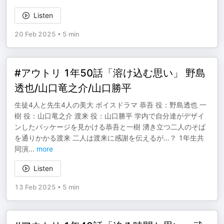
Listen
20 Feb 2025
•
5 min
#アウトリ 1年50話「溶け込む思い」 野島
透也/山口竜之介/山口勝平
生徒4人と先生4人の美大 ボイスドラマ 恭吾 役：野島透也 一
樹 役：山口竜之介 渡来 役：山口勝平 学内で自分達がデザイ
ンしたパッケージを見かける恭吾と一樹 湧き立つ二人のそば
を通りかかる渡来 二人は渡来に感謝を伝えるが…？ 1年生共
同演
...
more
Listen
13 Feb 2025
•
5 min