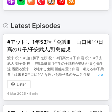
Latest Episodes
#アウトリ 1年53話「会議III」 山口勝平/日
髙のり子/子安武人/野島健児
渡来 役： #山口勝平 鬼頭 役： #日髙のり子 白岩 役： #子安
武人 御子柴 役： #野島健児 1年生の全課程が終わり集う先生
達 愚図る渡来、叱咤する鬼頭 距離を置く白岩、考える御子柴
各々は来る2年目にどんな思いを馳せるのか…？ 生徒
...
more
Listen
6 Mar 2025
•
5 min