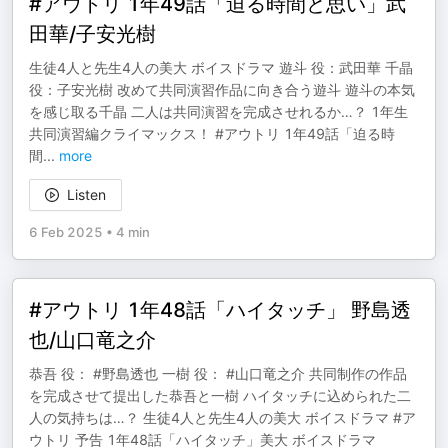
#アウトリ 1年49話「迫る時間と思い」武
田華/子安光樹
生徒4人と先生4人の美大 ボイスドラマ 遊斗 役：武田華 千晶
役：子安光樹 改めて共同演習作品に向き合う遊斗 遊斗の本気
を感じ取る千晶 二人は共同演習を完成させれるか…？ 1年生
共同演習編クライマックス！ #アウトリ 1年49話「迫る時
間
...
more
Listen
6 Feb 2025
•
4 min
#アウトリ 1年48話「ハイタッチ」 野島透
也/山口竜之介
恭吾 役： #野島透也 一樹 役： #山口竜之介 共同制作の作品
を完成させて提出した恭吾と一樹 ハイタッチに込められた二
人の気持ちは…？ 生徒4人と先生4人の美大 ボイスドラマ #ア
ウトリ 予告 1年48話「ハイタッチ」美大 ボイスドラマ