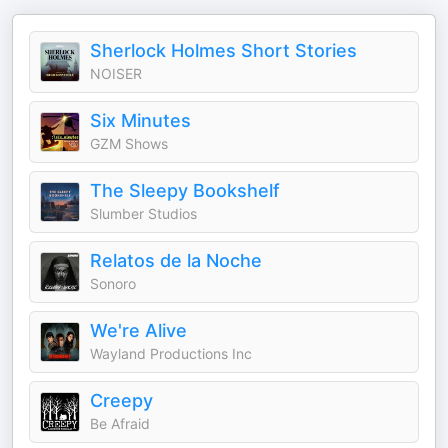
Sherlock Holmes Short Stories
NOISER
Six Minutes
GZM Shows
The Sleepy Bookshelf
Slumber Studios
Relatos de la Noche
Sonoro
We're Alive
Wayland Productions Inc
Creepy
Be Afraid