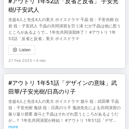
#アウトリ 1年52話「反省と反省」 子安光
樹/子安武人
生徒4人と先生4人の美大 ボイスドラマ 千晶 役：子安光樹 白
岩 役：子安武人 千晶の共同演習を労う渚 だが千晶は他に思う
ところがあるようで… 1年生共同演習終了！ #アウトリ 1年
52話「反省と反省」美大 ボイスドラマ
Listen
27 Feb 2025
•
4 min
#アウトリ 1年51話「デザインの意味」武
田華/子安光樹/日髙のり子
生徒4人と先生4人の美大 ボイスドラマ 遊斗 役：武田華 千晶
役：子安光樹 鬼頭 役：日髙のり子 鬼頭先生による共同演習の
振り返り授業 遊斗と千晶はそれぞれ思うところがあるようだ
が…？ 1年生共同演習が終結！ #アウトリ 1年51話「デザ
...
more