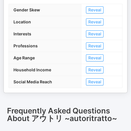
Gender Skew
Reveal
Location
Reveal
Interests
Reveal
Professions
Reveal
Age Range
Reveal
Household Income
Reveal
Social Media Reach
Reveal
Frequently Asked Questions
About
アウトリ ~autoritratto~