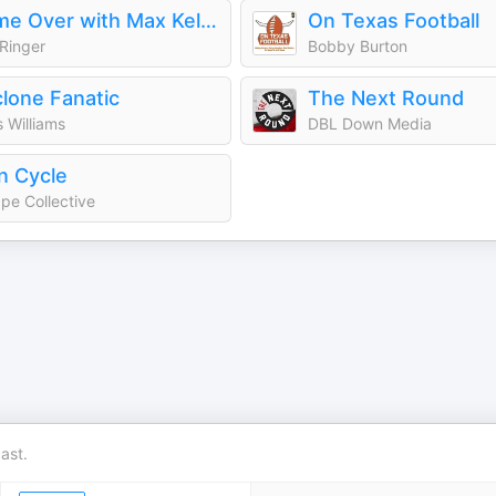
Game Over with Max Kellerman and Rich Paul
On Texas Football
Ringer
Bobby Burton
lone Fanatic
The Next Round
s Williams
DBL Down Media
n Cycle
pe Collective
ast.