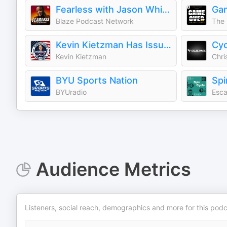
Fearless with Jason Whitlock
Blaze Podcast Network
The 
Kevin Kietzman Has Issues
Cyc
Kevin Kietzman
Chri
BYU Sports Nation
Spi
BYUradio
Esca
Audience Metrics
Listeners, social reach, demographics and more for this podc