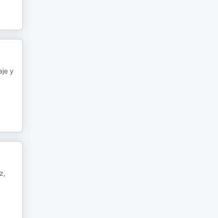
aje y
z,