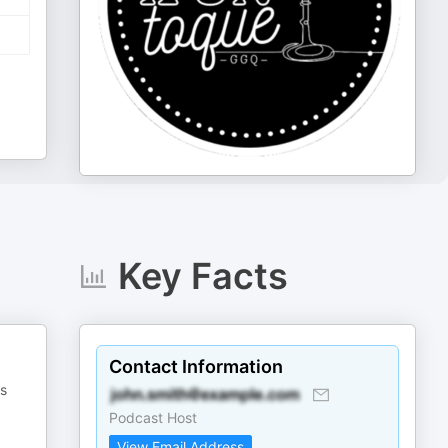
Key Facts
Contact Information
es
Podcast Host
View Email Address