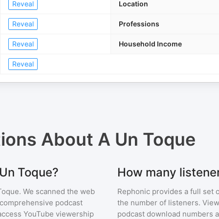
Reveal
Location
Reveal
Professions
Reveal
Household Income
Reveal
tions About
A Un Toque
A Un Toque?
How many listene
Toque
. We scanned the web
Rephonic provides a full set 
ur comprehensive podcast
the number of listeners. View
access YouTube viewership
podcast download numbers an