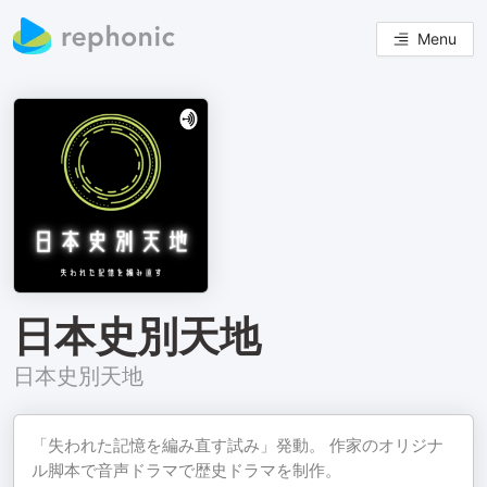
Menu
日本史別天地
日本史別天地
「失われた記憶を編み直す試み」発動。 作家のオリジナ
ル脚本で音声ドラマで歴史ドラマを制作。