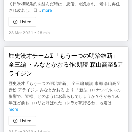
て日米和親条約を結んだ時は、忠優。罷免され、老中に再任
され改名し、日
...
more
Listen
23 Mar 2021
•
28 min
歴史漫才チームΣ「もう一つの明治維新」
全三編 ・みなとかおる作:朗読 森山高至&ア
ライジン
歴史漫才「もう一つの明治維新」 全三編 朗読:東郷 森山高至
赤松 アライジン みなとかおる より 「新型コロナウイルスの
影響で、皆様、どのようにお暮らしでしょうか？今から150
年ほど前もコロリと呼ばれたコレラが流行るわ、地震は
...
more
Listen
31 Dec 2020
•
14 min