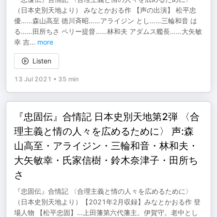
（日本史別天地より） みなとかおる作 【声の出演】 松平忠
優……森山高至 徳川斉昭……アライジン とし……三輪和音 は
る……田所ちさ ペリー提督……林和夫 アダムス艦長……大矢敏
幸 吉
...
more
Listen
13 Jul 2021
•
35 min
『忠固伝』合情記 日本史別天地第2弾 〈合
理主義と情の人々を広めるために〉 声:森
山高至・アライジン・三輪和音・林和夫・
大矢敏幸・氏家信樹・鈴木奈津子・田所ち
さ
『忠固伝』合情記 〈合理主義と情の人々を広めるために〉
（日本史別天地より）【2021年2月収録】みなとかおる作 登
場人物 【松平忠固】…上田藩第六代藩主。伊賀守。老中とし