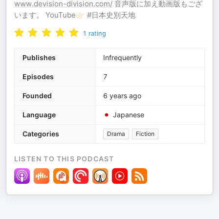
www.devision-division.com/
音声版に加え動画版もござ
います。 YouTube👉🏻 #日本史別天地
1
rating
Publishes
Infrequently
Episodes
7
Founded
6 years ago
Language
Japanese
Categories
Drama
Fiction
LISTEN TO THIS PODCAST