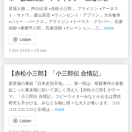
登場人物 … 声の出演 •赤松小三郎 … アライジン •アーネス
ト・サトウ… 森山高至 •ヴィンセント・アプリン… 大矢敏幸
•ハリー・パークス… アライジン •トーマス・グラバー… 氏家
信樹 •東郷平八郎… 氏家信樹 •ナレーション… 三
...
more
Listen
7 Oct 2020
•
29 min
【赤松小三郎】「小三郎伝 合情記」
新登場の番組『日本史別天地』…。第一回は、暗殺事件が多数
起こった幕末期に於いて哀しく消えた【赤松小三郎】がテー
マ。「小三郎伝 合情記」コピーライターみなとかおるは歴史
研究も手がける。みなとを軸に様々な大人が集います。コロ
コロコロコロと企画は
...
more
Listen
5 Oct 2020
•
58 sec