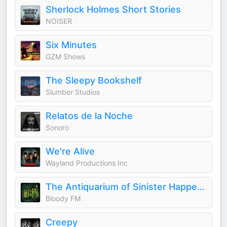
Sherlock Holmes Short Stories
NOISER
Six Minutes
GZM Shows
The Sleepy Bookshelf
Slumber Studios
Relatos de la Noche
Sonoro
We're Alive
Wayland Productions Inc
The Antiquarium of Sinister Happenings
Bloody FM
Creepy