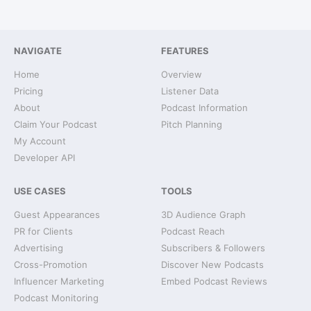
NAVIGATE
FEATURES
Home
Overview
Pricing
Listener Data
About
Podcast Information
Claim Your Podcast
Pitch Planning
My Account
Developer API
USE CASES
TOOLS
Guest Appearances
3D Audience Graph
PR for Clients
Podcast Reach
Advertising
Subscribers & Followers
Cross-Promotion
Discover New Podcasts
Influencer Marketing
Embed Podcast Reviews
Podcast Monitoring