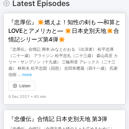
Latest Episodes
『忠厚伝』✴︎燃えよ！知性の剣も ―和算と
LOVEとアメリカと― ✴︎日本史別天地✴︎合
情記シリーズ第4弾✴︎
『忠厚伝』合情記 脚本:みなとかおる 《出演者》 松平忠厚
（二十一歳） アライジン 松平忠礼（二十三歳） 森山高至 カ
リー・サンプソン（十九歳） 三輪和音 アレックス（二十三
歳） 林和夫 松平忠固（回想） 吉田朱鷺蔵（四十一歳） 氏家
信樹
...
more
Listen
9 Dec 2021
•
40 min
『忠優伝』合情記 日本史別天地 第3弾
『忠優伝』合情記 〈合理主義と情の人々を広めるために〉