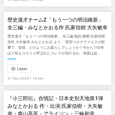
歴史漫才チームΖ「もう一つの明治維新」
全三編・みなとかおる作 氏家信樹 大矢敏幸
歴史漫才「もう一つの明治維新」 全三編 朗読:東郷 氏家信樹
赤松 大矢敏幸 みなとかおる より 「新型コロナウイルスの影
響で、皆様、どのようにお暮らしでしょうか？今から150年
ほど前もコロリと呼ばれたコレラが流行るわ、地震は起
...
more
Listen
31 Dec 2020
•
16 min
『小三郎伝』合情記・日本史別天地第1弾
みなとかおる 作・出演:氏家信樹・大矢敏
幸・森山高至・アライジン・三輪和音