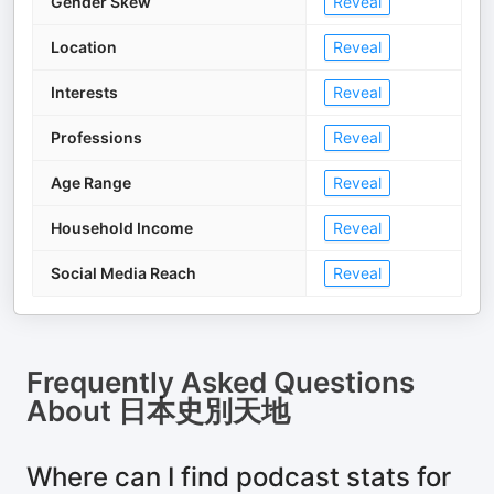
Gender Skew
Reveal
Location
Reveal
Interests
Reveal
Professions
Reveal
Age Range
Reveal
Household Income
Reveal
Social Media Reach
Reveal
Frequently Asked Questions
About
日本史別天地
Where can I find podcast stats for