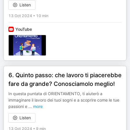
Listen
13 Oct 2024
•
10 min
YouTube
6. Quinto passo: che lavoro ti piacerebbe
fare da grande? Conosciamolo meglio!
In questa puntata di ORIENTAMENTO, ti aiuterò a
immaginare il lavoro dei tuoi sogni e a scoprire come le tue
passioni e
...
more
Listen
13 Oct 2024
•
9 min