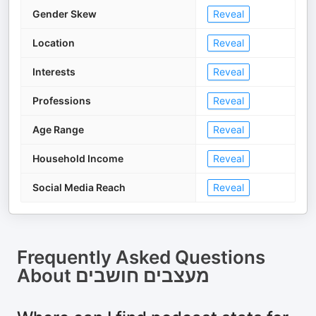
Gender Skew
Reveal
Location
Reveal
Interests
Reveal
Professions
Reveal
Age Range
Reveal
Household Income
Reveal
Social Media Reach
Reveal
Frequently Asked Questions
About
מעצבים חושבים