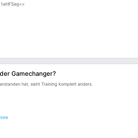
01eHF5eg==
oder Gamechanger?
erstanden hat, sieht Training komplett anders.
ore