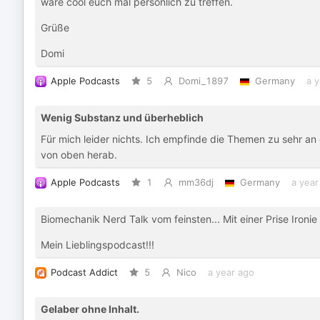
wäre cool euch mal persönlich zu treffen.
Grüße
Domi
Apple Podcasts
5
Domi_1897
Germany
a 
Wenig Substanz und überheblich
Für mich leider nichts. Ich empfinde die Themen zu sehr an
von oben herab.
Apple Podcasts
1
mm36dj
Germany
a year
Biomechanik Nerd Talk vom feinsten... Mit einer Prise Ironi
Mein Lieblingspodcast!!!
Podcast Addict
5
Nico
a year ago
Gelaber ohne Inhalt.