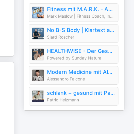
Fitness mit M.A.R.K. - Abnehmen, Muskelaufbau, Ernährung und Gesundheit
Mark Maslow | Fitness Coach, Ingenieur & Dranbleiber
No B-S Body | Klartext auf dem Weg zum Traumkörper mit Sjard Roscher
Sjard Roscher
HEALTHWISE - Der Gesundheits- und Longevitypodcast.
Powered by Sunday Natural
Modern Medicine mit Alessandro Falcone
Alessandro Falcone
schlank + gesund mit Patric Heizmann
Patric Heizmann