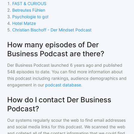
1
.
FAST & CURIOUS
2
.
Betreutes Fühlen
3
.
Psychologie to go!
4
.
Hotel Matze
5
.
Christian Bischoff - Der Mindset Podcast
How many episodes of Der
Business Podcast are there?
Der Business Podcast
launched 6 years ago and
published
548
episodes to date. You can find more information about
this podcast including rankings, audience demographics and
engagement in our
podcast database
.
How do I contact Der Business
Podcast?
Our systems regularly scour the web to find email addresses
and social media links for this podcast. We scanned the web
and collated all of the contact information that we could find