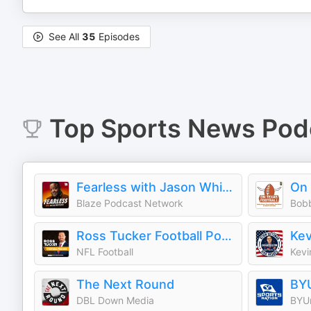
See All
35
Episodes
Top
Sports News
Pod
Fearless with Jason Whitlock
On 
Blaze Podcast Network
Bobb
Ross Tucker Football Podcast: Daily NFL Podcast
NFL Football
Kevi
The Next Round
BYU
DBL Down Media
BYU