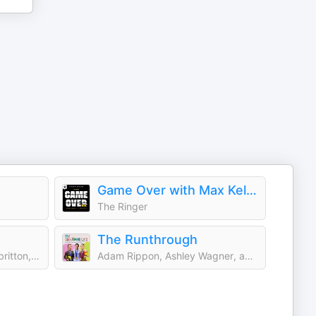
Game Over with Max Kellerman and Rich Paul
The Ringer
The Runthrough
Kevin L. Warren, Dorian Albritton, James E. Warren, Darrell L. Warren, Mike Mills, Daniel Krainbucher, and Ryan DeSouza
Adam Rippon, Ashley Wagner, and Sarah Hughes