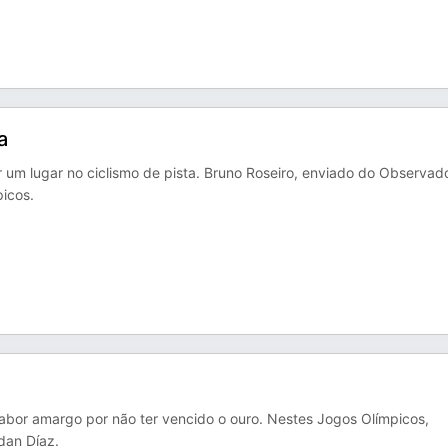
a
ir um lugar no ciclismo de pista. Bruno Roseiro, enviado do Observado
icos.
bor amargo por não ter vencido o ouro. Nestes Jogos Olímpicos,
rdan Díaz.