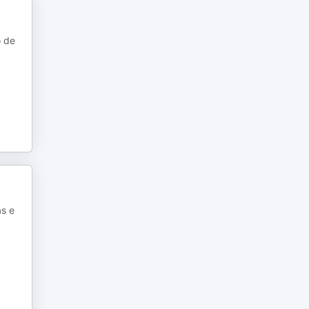
o de
ás e