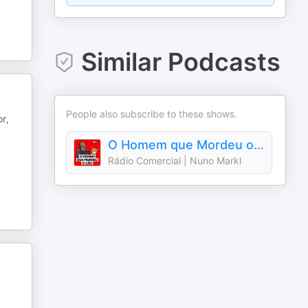
Similar Podcasts
People also subscribe to these shows.
r,
O Homem que Mordeu o Cão
Rádio Comercial | Nuno Markl