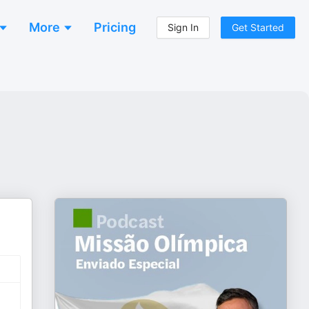
More
Pricing
Sign In
Get Started