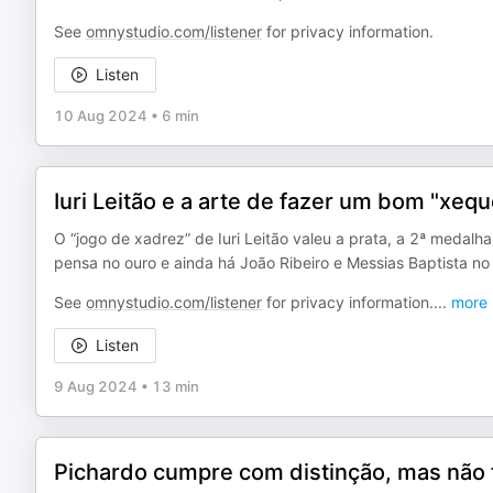
See
omnystudio.com/listener
for privacy information.
Listen
10 Aug 2024
•
6 min
Iuri Leitão e a arte de fazer um bom "xeq
O “jogo de xadrez” de Iuri Leitão valeu a prata, a 2ª medal
pensa no ouro e ainda há João Ribeiro e Messias Baptista no
See
omnystudio.com/listener
for privacy information.
...
more
Listen
9 Aug 2024
•
13 min
Pichardo cumpre com distinção, mas não 