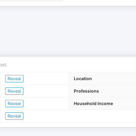
ast.
Reveal
Location
Reveal
Professions
Reveal
Household Income
Reveal