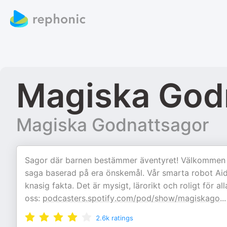
Magiska God
Magiska Godnattsagor
Sagor där barnen bestämmer äventyret! Välkommen till
saga baserad på era önskemål. Vår smarta robot Aida
knasig fakta. Det är mysigt, lärorikt och roligt för a
oss:
podcasters.spotify.com/pod/show/magiskago
...
2.6k
ratings