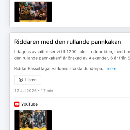
Riddaren med den rullande pannkakan
I dagens avsnitt reser vi till 1200-talet – riddartiden, med b
den rullande pannkakan" är önskad av Alexander, 6 år från 
Riddar Rassel lagar världens största dunderpa
...
more
Listen
12 Jul 2026
•
17 min
YouTube