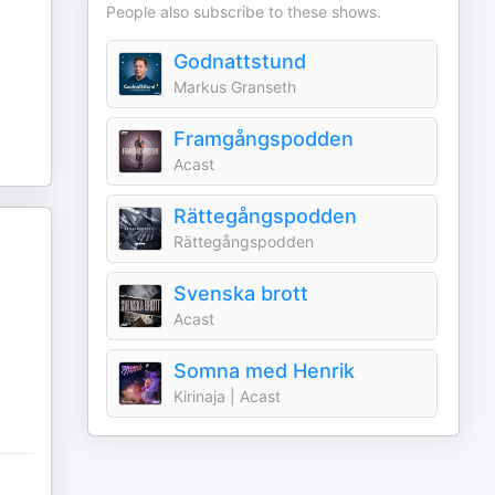
People also subscribe to these shows.
Godnattstund
Markus Granseth
Framgångspodden
Acast
Rättegångspodden
Rättegångspodden
Svenska brott
Acast
Somna med Henrik
Kirinaja | Acast