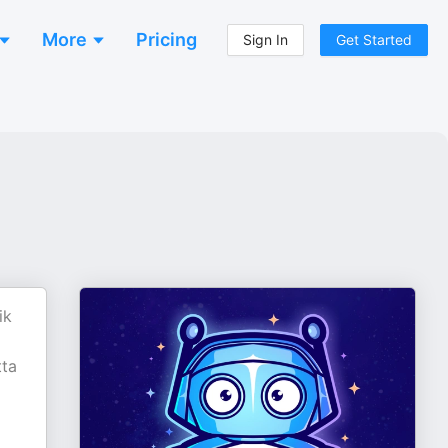
More
Pricing
Sign In
Get Started
ik
ta