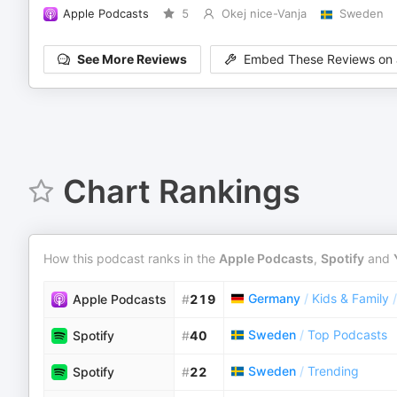
Apple Podcasts
5
Okej nice-Vanja
Sweden
See More Reviews
Embed These Reviews on 
Chart Rankings
How this podcast ranks in the
Apple Podcasts
,
Spotify
and
Germany
/
Kids & Family
/
Apple Podcasts
#
219
Sweden
/
Top Podcasts
Spotify
#
40
Sweden
/
Trending
Spotify
#
22