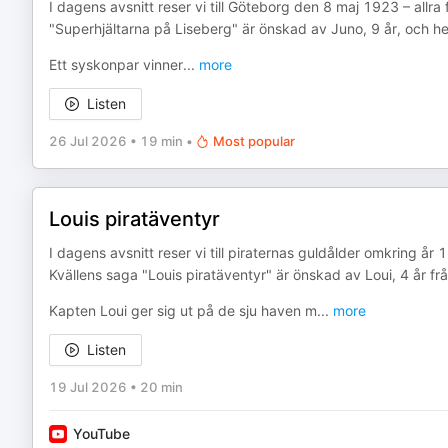
I dagens avsnitt reser vi till Göteborg den 8 maj 1923 – allr
"Superhjältarna på Liseberg" är önskad av Juno, 9 år, och hen
Ett syskonpar vinner
...
more
Listen
26 Jul 2026
•
19 min
•
Most popular
Louis piratäventyr
I dagens avsnitt reser vi till piraternas guldålder omkring år 
Kvällens saga "Louis piratäventyr" är önskad av Loui, 4 år fr
Kapten Loui ger sig ut på de sju haven m
...
more
Listen
19 Jul 2026
•
20 min
YouTube