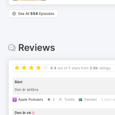
See All
554
Episodes
Reviews
4.4
out of 5 stars from
2.6k
ratings
Bäst
Den är skitbra
Apple Podcasts
5
Toddis
Sweden
5 days 
Den är ok🌸