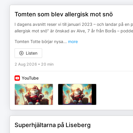
Tomten som blev allergisk mot snö
I dagens avsnitt reser vi till januari 2023 – och landar på e
allergisk mot snö" är önskad av Alve, 7 år från Borås – podd
Tomten Totte börjar nysa
...
more
Listen
2 Aug 2026
•
20 min
YouTube
Superhjältarna på Liseberg