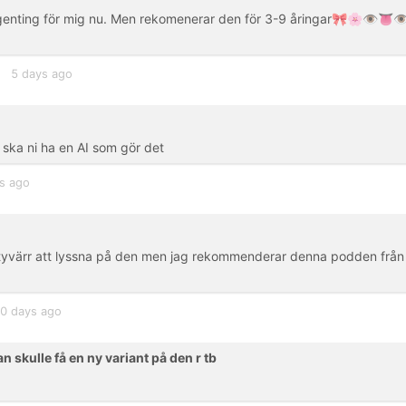
ingenting för mig nu. Men rekomenerar den för 3-9 åringar🎀🌸👁️👅
5 days ago
 ska ni ha en AI som gör det
s ago
tyvärr att lyssna på den men jag rekommenderar denna podden från
0 days ago
an skulle få en ny variant på den r tb