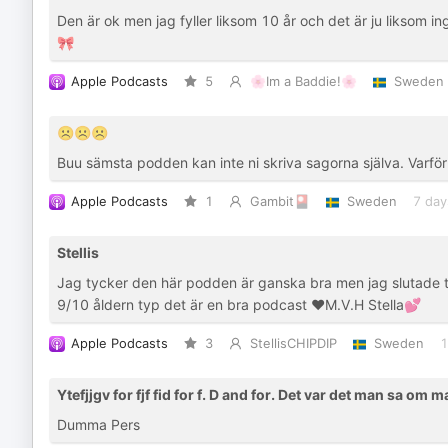
Den är ok men jag fyller liksom 10 år och det är ju liksom 
🎀
Apple Podcasts
5
🌸Im a Baddie!🌸
Sweden
☹️☹️☹️
Buu sämsta podden kan inte ni skriva sagorna själva. Varför
Apple Podcasts
1
Gambit🎴
Sweden
7 day
Stellis
Jag tycker den här podden är ganska bra men jag slutade 
9/10 åldern typ det är en bra podcast ❤️M.V.H Stella💕
Apple Podcasts
3
StellisCHIPDIP
Sweden
1
Ytefjjgv for fjf fid for f. D and for. Det var det man sa om m
Dumma Pers